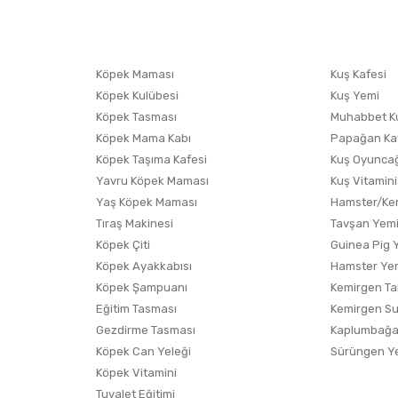
sonra ürüne yorum yapın, alışveriş puanı kazanın! Sorularınız için
Ürün hakkında henüz soru sorulmamış.
iletişim
Ürünü Satın Al ve Yorumla
Soru Sor
Köpek Maması
Kuş Kafesi
Köpek Kulübesi
Kuş Yemi
Köpek Tasması
Muhabbet K
Köpek Mama Kabı
Papağan Ka
Köpek Taşıma Kafesi
Kuş Oyunca
Yavru Köpek Maması
Kuş Vitamini
Yaş Köpek Maması
Hamster/Kem
Tıraş Makinesi
Tavşan Yem
Köpek Çiti
Guinea Pig 
Köpek Ayakkabısı
Hamster Ye
Gönder
Köpek Şampuanı
Kemirgen Ta
Eğitim Tasması
Kemirgen S
Gezdirme Tasması
Kaplumbağa
Köpek Can Yeleği
Sürüngen Y
Köpek Vitamini
Tuvalet Eğitimi