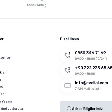
Köpek Kemiği
ler
Bize Ulaşın
0850 346 71 69
Sorular
09:00 - 18:00 ( 7/24 )
+90 322 235 65 6
kları
09:00 - 18:00
ı
info@evcilal.com
esi
7 /24 Mail İletişim
arı
ı Yasası
leri ve Soruları
Adres Bilgilerimiz