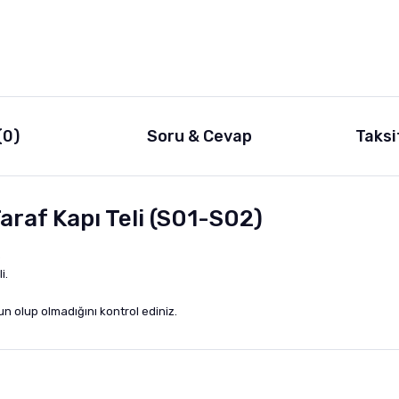
(0)
Soru & Cevap
Taksi
araf Kapı Teli (S01-S02)
,
i.
 olup olmadığını kontrol ediniz.
nularda yetersiz gördüğünüz noktaları öneri formunu kullanarak tarafımıza i