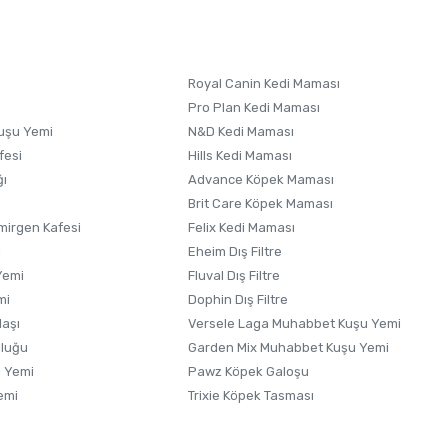
 formunu
kullanınız.
Royal Canin Kedi Maması
Pro Plan Kedi Maması
uşu Yemi
N&D Kedi Maması
fesi
Hills Kedi Maması
ğı
Advance Köpek Maması
Brit Care Köpek Maması
irgen Kafesi
Felix Kedi Maması
i
Eheim Dış Filtre
Yemi
Fluval Dış Filtre
mi
Dophin Dış Filtre
laşı
Versele Laga Muhabbet Kuşu Yemi
uluğu
Garden Mix Muhabbet Kuşu Yemi
 Yemi
Pawz Köpek Galoşu
emi
Trixie Köpek Tasması