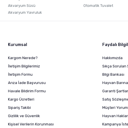
Akvaryum Süsü
Otomatik Tuvalet
Akvaryum Yavruluk
Kurumsal
Faydalı Bilgi
Kargom Nerede?
Hakkımızda
İletişim Bilgilerimiz
Sıkça Sorulan 
İletişim Formu
Bilgi Bankası
Arıza İade Başvurusu
Hayvan Barına
Havale Bildirim Formu
Garanti Şartlar
Kargo Ücretleri
Satış Sözleşm
Sipariş Takibi
Müşteri Yoruml
Gizlilik ve Güvenlik
Hayvan Haklar
Kişisel Verilerin Korunması
Kampanya İstek