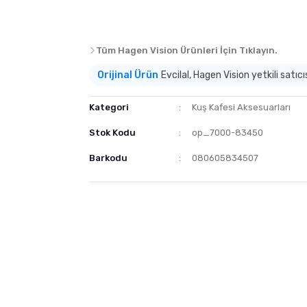
Tüm Hagen Vision Ürünleri İçin Tıklayın.
Orijinal Ürün
Evcilal, Hagen Vision yetkili satıcıs
Kategori
Kuş Kafesi Aksesuarları
Stok Kodu
op_7000-83450
Barkodu
080605834507