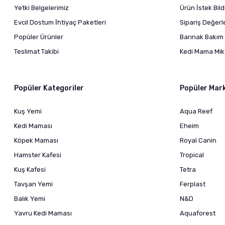
Yetki Belgelerimiz
Ürün İstek Bil
Evcil Dostum İhtiyaç Paketleri
Sipariş Değer
Popüler Ürünler
Barınak Bakım 
Teslimat Takibi
Kedi Mama Mikt
Popüler Kategoriler
Popüler Mar
Kuş Yemi
Aqua Reef
Kedi Maması
Eheim
Köpek Maması
Royal Canin
Hamster Kafesi
Tropical
Kuş Kafesi
Tetra
Tavşan Yemi
Ferplast
Balık Yemi
N&D
Yavru Kedi Maması
Aquaforest