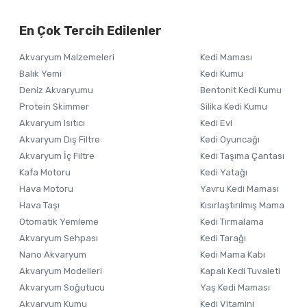
Görüş ve önerileriniz için teşekkür ederiz.
Alışverişinizden 
En Çok Tercih Edilenler
Ürün resmi kalitesiz, bozuk veya görüntülenemiyor.
Akvaryum Malzemeleri
Kedi Maması
Ürün açıklamasında eksik bilgiler bulunuyor.
Balık Yemi
Kedi Kumu
Ürün bilgilerinde hatalar bulunuyor.
Deniz Akvaryumu
Bentonit Kedi Kumu
Ürün fiyatı diğer sitelerden daha pahalı.
Protein Skimmer
Silika Kedi Kumu
Akvaryum Isıtıcı
Kedi Evi
Bu ürüne benzer farklı alternatifler olmalı.
Akvaryum Dış Filtre
Kedi Oyuncağı
Akvaryum İç Filtre
Kedi Taşıma Çantası
Kafa Motoru
Kedi Yatağı
Hava Motoru
Yavru Kedi Maması
Hava Taşı
Kısırlaştırılmış Mama
Otomatik Yemleme
Kedi Tırmalama
Akvaryum Sehpası
Kedi Tarağı
Nano Akvaryum
Kedi Mama Kabı
Akvaryum Modelleri
Kapalı Kedi Tuvaleti
Akvaryum Soğutucu
Yaş Kedi Maması
Akvaryum Kumu
Kedi Vitamini