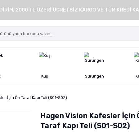
DİRİM, 2000 TL ÜZERİ ÜCRETSİZ KARGO VE TÜM KREDİ KA
k
Kuş
Sürüngen
K
er İçin Ön Taraf Kapı Teli (S01-S02)
Hagen Vision Kafesler İçin
Taraf Kapı Teli (S01-S02)