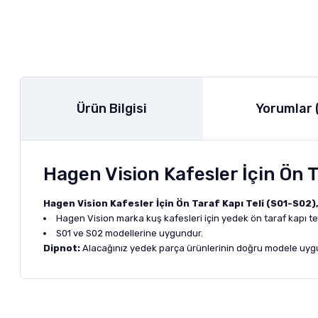
Ürün Bilgisi
Yorumlar 
Hagen Vision Kafesler İçin Ön T
Hagen Vision Kafesler İçin Ön Taraf Kapı Teli (S01-S02)
Hagen Vision marka kuş kafesleri için yedek ön taraf kapı tel
S01 ve S02 modellerine uygundur.
Dipnot:
Alacağınız yedek parça ürünlerinin doğru modele uygun
Bu ürünün fiyat bilgisi, resim, ürün açıklamalarında ve diğer ko