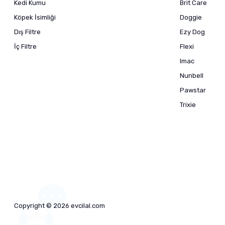
Kedi Kumu
Brit Care
Köpek İsimliği
Doggie
Dış Filtre
Ezy Dog
İç Filtre
Flexi
Imac
Nunbell
Pawstar
Trixie
Copyright © 2026 evcilal.com