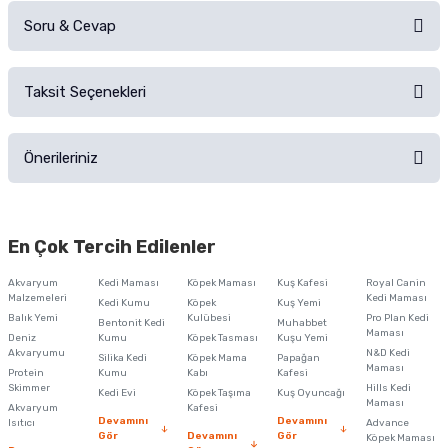
Soru & Cevap
Alışverişinizden sonra ürüne yorum yapın, alışveriş puanı kazanın!
Sorularınız için
iletişim formunu
kullanınız.
Taksit Seçenekleri
Ürün hakkında henüz soru sorulmamış.
Ürünü Satın Al ve Yorumla
Önerileriniz
Soru Sor
Bu ürünün fiyat bilgisi, resim, ürün açıklamalarında ve diğer konularda
yetersiz gördüğünüz noktaları öneri formunu kullanarak tarafımıza
En Çok Tercih Edilenler
iletebilirsiniz.
Görüş ve önerileriniz için teşekkür ederiz.
Akvaryum
Kedi Maması
Köpek Maması
Kuş Kafesi
Royal Canin
Malzemeleri
Kedi Maması
Kedi Kumu
Köpek
Kuş Yemi
Ürün resmi kalitesiz, bozuk veya görüntülenemiyor.
Balık Yemi
Kulübesi
Pro Plan Kedi
Bentonit Kedi
Muhabbet
Maması
Deniz
Kumu
Köpek Tasması
Kuşu Yemi
Ürün açıklamasında eksik bilgiler bulunuyor.
Akvaryumu
N&D Kedi
Silika Kedi
Köpek Mama
Papağan
Maması
Protein
Ürün bilgilerinde hatalar bulunuyor.
Kumu
Kabı
Kafesi
Skimmer
Hills Kedi
Kedi Evi
Köpek Taşıma
Kuş Oyuncağı
Ürün fiyatı diğer sitelerden daha pahalı.
Maması
Akvaryum
Kafesi
Devamını
Devamını
Isıtıcı
Advance
Bu ürüne benzer farklı alternatifler olmalı.
Gör
Devamını
Gör
Köpek Maması