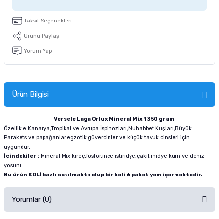
tucu
Sepeti
 Fırçası
Sump Filtre Malzemesi
Pro Plan Kedi Maması
Taksit Seçenekleri
Pond Ürünleri
 Güvenlik Ürünleri
Akvaryum Ozon ve UV Ürünleri
Purina Kedi Maması
Ürünü Paylaş
Yorum Yap
manları
akım Ürünleri
Royal Canin Kedi Maması
lik ve Bakım Ürünleri
Ürün Bilgisi
uluk
Versele Laga Orlux Mineral Mix 1350 gram
 - Akvaryum Kumu
Özellikle Kanarya,Tropikal ve Avrupa İspinozları,Muhabbet Kuşları,Büyük
Parakets ve papağanlar,egzotik güvercinler ve küçük tavuk cinsleri için
uygundur.
 Parçaları
İçindekiler :
Mineral Mix kireç,fosfor,ince istiridye,çakıl,midye kum ve deniz
yosunu
Bu ürün
KOLİ
bazlı satılmakta olup bir koli 6
paket yem içermektedir.
e Malzemesi
Yorumlar (0)