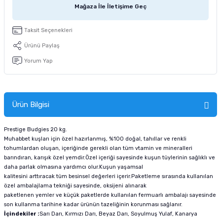
Mağaza İle İletişime Geç
tucu
Sepeti
 Fırçası
Sump Filtre Malzemesi
Pro Plan Kedi Maması
Taksit Seçenekleri
Pond Ürünleri
 Güvenlik Ürünleri
Akvaryum Ozon ve UV Ürünleri
Purina Kedi Maması
Ürünü Paylaş
manları
akım Ürünleri
Royal Canin Kedi Maması
Yorum Yap
lik ve Bakım Ürünleri
Ürün Bilgisi
uluk
 - Akvaryum Kumu
Prestige Budgies 20 kg.
Muhabbet kuşları için özel hazırlanmış, %100 doğal, tahıllar ve renkli
tohumlardan oluşan, içeriğinde gerekli olan tüm vtamin ve mineralleri
 Parçaları
barındıran, karışık özel yemdir.Özel içeriği sayesinde kuşun tüylerinin sağlıklı ve
daha parlak olmasına yardımcı olur.Kuşun yaşamsal
kalitesini arttıracak tüm besinsel değerleri içerir.Paketleme sırasında kullanılan
e Malzemesi
özel ambalajlama tekniği sayesinde, oksijeni alınarak
paketlenen yemler ve küçük paketlerde kullanılan fermuarlı ambalajı sayesinde
son kullanma tarihine kadar ürünün tazeliğinin korunması sağlanır.
İçindekiler :
Sarı Darı, Kırmızı Darı, Beyaz Darı, Soyulmuş Yulaf, Kanarya