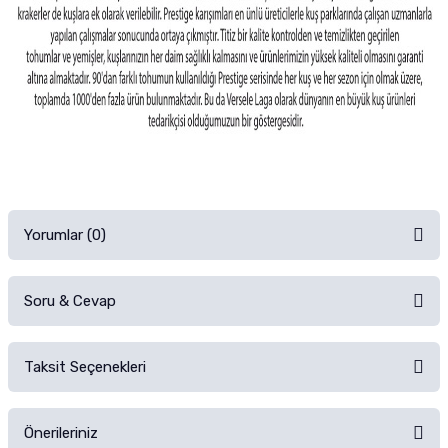
Yorumlar (0)
Soru & Cevap
Alışverişinizden sonra ürüne yorum yapın, alışveriş puanı kazanın!
Sorularınız için
iletişim formunu
kullanınız.
Taksit Seçenekleri
Ürün hakkında henüz soru sorulmamış.
Ürünü Satın Al ve Yorumla
Önerileriniz
Soru Sor