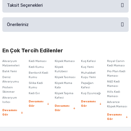
Taksit Seçenekleri
Ürün hakkında henüz soru sorulmamış.
Ürünü Satın Al ve Yorumla
Önerileriniz
Soru Sor
Bu ürünün fiyat bilgisi, resim, ürün açıklamalarında ve diğer konularda
yetersiz gördüğünüz noktaları öneri formunu kullanarak tarafımıza
En Çok Tercih Edilenler
iletebilirsiniz.
Görüş ve önerileriniz için teşekkür ederiz.
Akvaryum
Kedi Maması
Köpek Maması
Kuş Kafesi
Royal Canin
Malzemeleri
Kedi Maması
Kedi Kumu
Köpek
Kuş Yemi
Ürün resmi kalitesiz, bozuk veya görüntülenemiyor.
Balık Yemi
Kulübesi
Pro Plan Kedi
Bentonit Kedi
Muhabbet
Maması
Deniz
Kumu
Köpek Tasması
Kuşu Yemi
Ürün açıklamasında eksik bilgiler bulunuyor.
Akvaryumu
N&D Kedi
Silika Kedi
Köpek Mama
Papağan
Maması
Protein
Ürün bilgilerinde hatalar bulunuyor.
Kumu
Kabı
Kafesi
Skimmer
Hills Kedi
Kedi Evi
Köpek Taşıma
Kuş Oyuncağı
Ürün fiyatı diğer sitelerden daha pahalı.
Maması
Akvaryum
Kafesi
Devamını
Devamını
Isıtıcı
Advance
Bu ürüne benzer farklı alternatifler olmalı.
Gör
Devamını
Gör
Köpek Maması
Devamını
Gör
Gör
Devamını
Gör