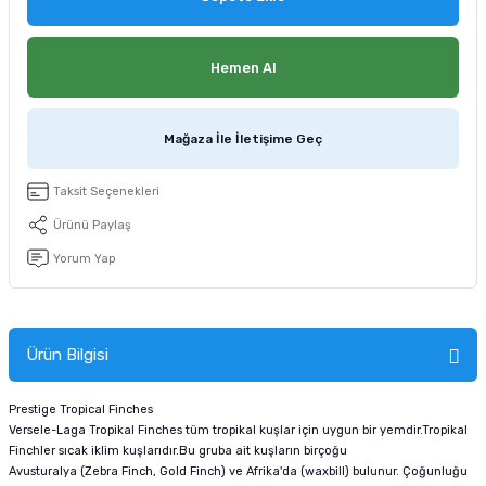
tucu
Sepeti
 Fırçası
Sump Filtre Malzemesi
Pro Plan Kedi Maması
Hemen Al
Pond Ürünleri
 Güvenlik Ürünleri
Akvaryum Ozon ve UV Ürünleri
Purina Kedi Maması
manları
akım Ürünleri
Royal Canin Kedi Maması
Mağaza İle İletişime Geç
lik ve Bakım Ürünleri
Taksit Seçenekleri
Ürünü Paylaş
uluk
Yorum Yap
 - Akvaryum Kumu
 Parçaları
Ürün Bilgisi
e Malzemesi
Prestige Tropical Finches
Versele-Laga Tropikal Finches tüm tropikal kuşlar için uygun bir yemdir.Tropikal
Finchler sıcak iklim kuşlarıdır.Bu gruba ait kuşların birçoğu
Avusturalya (Zebra Finch, Gold Finch) ve Afrika'da (waxbill) bulunur. Çoğunluğu