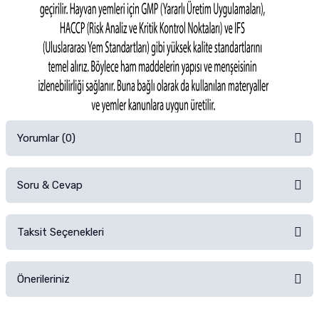
Yorumlar (0)
Soru & Cevap
Alışverişinizden sonra ürüne yorum yapın, alışveriş puanı kazanın!
Sorularınız için
iletişim formunu
kullanınız.
Taksit Seçenekleri
Ürün hakkında henüz soru sorulmamış.
Ürünü Satın Al ve Yorumla
Önerileriniz
Soru Sor
Bu ürünün fiyat bilgisi, resim, ürün açıklamalarında ve diğer konularda