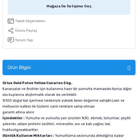
tucu
Sepeti
 Fırçası
Sump Filtre Malzemesi
Pro Plan Kedi Maması
Mağaza İle İletişime Geç
Pond Ürünleri
 Güvenlik Ürünleri
Akvaryum Ozon ve UV Ürünleri
Purina Kedi Maması
Taksit Seçenekleri
Ürünü Paylaş
manları
akım Ürünleri
Royal Canin Kedi Maması
Yorum Yap
lik ve Bakım Ürünleri
uluk
Ürün Bilgisi
 - Akvaryum Kumu
Orlux Gold Patee Yellow Canaries 5 kg.
Kanaryalar ve finchler için kullanıma hazır bir yumurta mamasıdır.Ayrıca diğer
süs kuşlarına atıştırmalık olarak da verilebilir.
 Parçaları
%100 doğal bal içermesi nedeniyle yüksek besin değerine sahiptir.Lisin ve
metiyonin katkısı ile tüylerin canlı renklare sahip olması
e Malzemesi
garanti altına alınır.
İçindekiler :
Yumurta ve yumurta yan ürünleri %30, ekmek, tohumlar, çeşitli
şekerler, sebze proteini özütleri, mineraller, sıvı ve katı yağlar, bal,
fruktooligosakkaritler.
Günlük Kullanım Miktarları :
Yumurtlama sezonunda dilediğiniz kadar