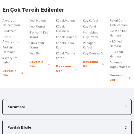
yetersiz gördüğünüz noktaları öneri formunu kullanarak tarafımıza
En Çok Tercih Edilenler
iletebilirsiniz.
Görüş ve önerileriniz için teşekkür ederiz.
Akvaryum
Kedi Maması
Köpek Maması
Kuş Kafesi
Royal Canin
Malzemeleri
Kedi Maması
Kedi Kumu
Köpek
Kuş Yemi
Ürün resmi kalitesiz, bozuk veya görüntülenemiyor.
Balık Yemi
Kulübesi
Pro Plan Kedi
Bentonit Kedi
Muhabbet
Maması
Deniz
Kumu
Köpek Tasması
Kuşu Yemi
Ürün açıklamasında eksik bilgiler bulunuyor.
Akvaryumu
N&D Kedi
Silika Kedi
Köpek Mama
Papağan
Maması
Protein
Ürün bilgilerinde hatalar bulunuyor.
Kumu
Kabı
Kafesi
Skimmer
Hills Kedi
Kedi Evi
Köpek Taşıma
Kuş Oyuncağı
Ürün fiyatı diğer sitelerden daha pahalı.
Maması
Akvaryum
Kafesi
Devamını
Devamını
Isıtıcı
Advance
Bu ürüne benzer farklı alternatifler olmalı.
Gör
Devamını
Gör
Köpek Maması
Devamını
Gör
Gör
Devamını
Gör
Gönder
Kurumsal
Faydalı Bilgiler