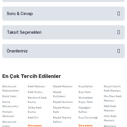
Soru & Cevap
Alışverişinizden sonra ürüne yorum yapın, alışveriş puanı kazanın!
Sorularınız için
iletişim formunu
kullanınız.
Taksit Seçenekleri
Ürün hakkında henüz soru sorulmamış.
Ürünü Satın Al ve Yorumla
Önerileriniz
Soru Sor
Bu ürünün fiyat bilgisi, resim, ürün açıklamalarında ve diğer konularda
yetersiz gördüğünüz noktaları öneri formunu kullanarak tarafımıza
En Çok Tercih Edilenler
iletebilirsiniz.
Görüş ve önerileriniz için teşekkür ederiz.
Akvaryum
Kedi Maması
Köpek Maması
Kuş Kafesi
Royal Canin
Malzemeleri
Kedi Maması
Kedi Kumu
Köpek
Kuş Yemi
Ürün resmi kalitesiz, bozuk veya görüntülenemiyor.
Balık Yemi
Kulübesi
Pro Plan Kedi
Bentonit Kedi
Muhabbet
Maması
Deniz
Kumu
Köpek Tasması
Kuşu Yemi
Ürün açıklamasında eksik bilgiler bulunuyor.
Akvaryumu
N&D Kedi
Silika Kedi
Köpek Mama
Papağan
Maması
Protein
Ürün bilgilerinde hatalar bulunuyor.
Kumu
Kabı
Kafesi
Skimmer
Hills Kedi
Kedi Evi
Köpek Taşıma
Kuş Oyuncağı
Ürün fiyatı diğer sitelerden daha pahalı.
Maması
Akvaryum
Kafesi
Devamını
Devamını
Isıtıcı
Advance