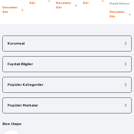
Bu ürüne benzer farklı alternatifler olmalı.
Gör
Devamını
Gör
Köpek Maması
Devamını
Gör
Gör
Devamını
Gör
Gönder
Kurumsal
Faydalı Bilgiler
Popüler Kategoriler
Popüler Markalar
Bize Ulaşın