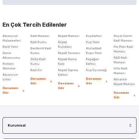
Soru Sor
Bu ürünün fiyat bilgisi, resim, ürün açıklamalarında ve diğer konularda
yetersiz gördüğünüz noktaları öneri formunu kullanarak tarafımıza
En Çok Tercih Edilenler
iletebilirsiniz.
Görüş ve önerileriniz için teşekkür ederiz.
Akvaryum
Kedi Maması
Köpek Maması
Kuş Kafesi
Royal Canin
Malzemeleri
Kedi Maması
Kedi Kumu
Köpek
Kuş Yemi
Ürün resmi kalitesiz, bozuk veya görüntülenemiyor.
Balık Yemi
Kulübesi
Pro Plan Kedi
Bentonit Kedi
Muhabbet
Maması
Deniz
Kumu
Köpek Tasması
Kuşu Yemi
Ürün açıklamasında eksik bilgiler bulunuyor.
Akvaryumu
N&D Kedi
Silika Kedi
Köpek Mama
Papağan
Maması
Protein
Ürün bilgilerinde hatalar bulunuyor.
Kumu
Kabı
Kafesi
Skimmer
Hills Kedi
Kedi Evi
Köpek Taşıma
Kuş Oyuncağı
Ürün fiyatı diğer sitelerden daha pahalı.
Maması
Akvaryum
Kafesi
Devamını
Devamını
Isıtıcı
Advance
Bu ürüne benzer farklı alternatifler olmalı.
Gör
Devamını
Gör
Köpek Maması
Devamını
Gör
Gör
Devamını
Gör
Gönder
Kurumsal