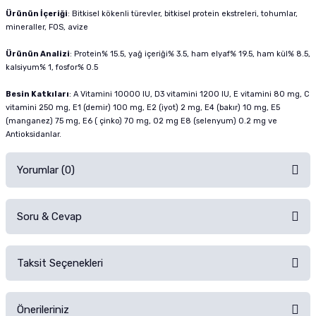
Ürünün İçeriği
: Bitkisel kökenli türevler, bitkisel protein ekstreleri, tohumlar,
mineraller, FOS, avize
Ürünün Analizi
: Protein% 15.5, yağ içeriği% 3.5, ham elyaf% 19.5, ham kül% 8.5,
kalsiyum% 1, fosfor% 0.5
Besin Katkıları
: A Vitamini 10000 IU, D3 vitamini 1200 IU, E vitamini 80 mg, C
vitamini 250 mg, E1 (demir) 100 mg, E2 (iyot) 2 mg, E4 (bakır) 10 mg, E5
(manganez) 75 mg, E6 ( çinko) 70 mg, 02 mg E8 (selenyum) 0.2 mg ve
Antioksidanlar.
Yorumlar (0)
Soru & Cevap
Alışverişinizden sonra ürüne yorum yapın, alışveriş puanı kazanın!
Sorularınız için
iletişim formunu
kullanınız.
Taksit Seçenekleri
Ürün hakkında henüz soru sorulmamış.
Ürünü Satın Al ve Yorumla
Önerileriniz