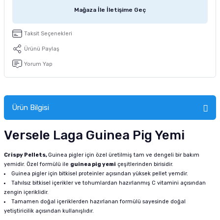
tucu
Sepeti
 Fırçası
Sump Filtre Malzemesi
Pro Plan Kedi Maması
Mağaza İle İletişime Geç
Pond Ürünleri
 Güvenlik Ürünleri
Akvaryum Ozon ve UV Ürünleri
Purina Kedi Maması
Taksit Seçenekleri
Ürünü Paylaş
manları
akım Ürünleri
Royal Canin Kedi Maması
Yorum Yap
lik ve Bakım Ürünleri
uluk
Ürün Bilgisi
 - Akvaryum Kumu
Versele Laga Guinea Pig Yemi
 Parçaları
Crispy Pellets,
Guinea pigler için özel üretilmiş tam ve dengeli bir bakım
yemidir. Özel formülü ile
guinea pig yemi
çeşitlerinden birisidir.
Guinea pigler için bitkisel proteinler açısından yüksek pellet yemdir.
e Malzemesi
Tahılsız bitkisel içerikler ve tohumlardan hazırlanmış C vitamini açısından
zengin içeriklidir.
Tamamen doğal içeriklerden hazırlanan formülü sayesinde doğal
yetiştiricilik açısından kullanışlıdır.