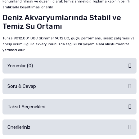
konumlandırılmalı ve düzenli olarak temizlenmelidir. Toplama kabının belirli
aralıklarla boşaltılması önerilir.
Deniz Akvaryumlarında Stabil ve
Temiz Su Ortamı
Tunze 9012.001 DOC Skimmer 9012 DC, güçlü performansı, sessiz çalışması ve
enerji verimliliği ile akvaryumunuzda sağlıklı bir yaşam alanı oluşturmanıza
yardımcı olur.
Yorumlar (0)
Soru & Cevap
Alışverişinizden sonra ürüne yorum yapın, alışveriş puanı kazanın!
Sorularınız için
iletişim formunu
kullanınız.
Taksit Seçenekleri
Ürün hakkında henüz soru sorulmamış.
Ürünü Satın Al ve Yorumla
Önerileriniz
Soru Sor