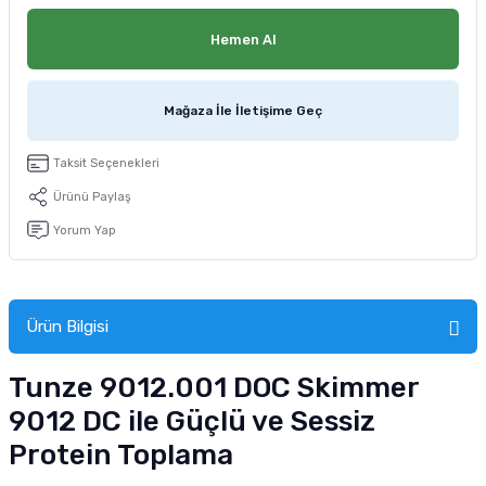
tucu
Sepeti
 Fırçası
Sump Filtre Malzemesi
Pro Plan Kedi Maması
Hemen Al
Pond Ürünleri
 Güvenlik Ürünleri
Akvaryum Ozon ve UV Ürünleri
Purina Kedi Maması
Mağaza İle İletişime Geç
manları
akım Ürünleri
Royal Canin Kedi Maması
Taksit Seçenekleri
lik ve Bakım Ürünleri
Ürünü Paylaş
uluk
Yorum Yap
 - Akvaryum Kumu
Ürün Bilgisi
 Parçaları
Tunze 9012.001 DOC Skimmer
e Malzemesi
9012 DC ile Güçlü ve Sessiz
Protein Toplama