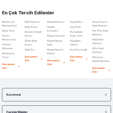
Bu ürünün fiyat bilgisi, resim, ürün açıklamalarında ve diğer konularda
yetersiz gördüğünüz noktaları öneri formunu kullanarak tarafımıza
En Çok Tercih Edilenler
iletebilirsiniz.
Görüş ve önerileriniz için teşekkür ederiz.
Akvaryum
Kedi Maması
Köpek Maması
Kuş Kafesi
Royal Canin
Malzemeleri
Kedi Maması
Kedi Kumu
Köpek
Kuş Yemi
Ürün resmi kalitesiz, bozuk veya görüntülenemiyor.
Balık Yemi
Kulübesi
Pro Plan Kedi
Bentonit Kedi
Muhabbet
Maması
Deniz
Kumu
Köpek Tasması
Kuşu Yemi
Ürün açıklamasında eksik bilgiler bulunuyor.
Akvaryumu
N&D Kedi
Silika Kedi
Köpek Mama
Papağan
Maması
Protein
Ürün bilgilerinde hatalar bulunuyor.
Kumu
Kabı
Kafesi
Skimmer
Hills Kedi
Kedi Evi
Köpek Taşıma
Kuş Oyuncağı
Ürün fiyatı diğer sitelerden daha pahalı.
Maması
Akvaryum
Kafesi
Devamını
Devamını
Isıtıcı
Advance
Bu ürüne benzer farklı alternatifler olmalı.
Gör
Devamını
Gör
Köpek Maması
Devamını
Gör
Gör
Devamını
Gör
Gönder
Kurumsal
Faydalı Bilgiler