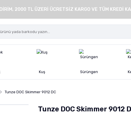
DİRİM, 2000 TL ÜZERİ ÜCRETSİZ KARGO VE TÜM KREDİ KA
k
Kuş
Sürüngen
K
Tunze DOC Skimmer 9012 DC
Tunze DOC Skimmer 9012 