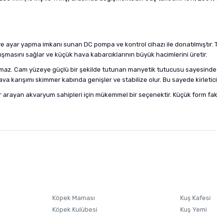
e ayar yapma imkanı sunan DC pompa ve kontrol cihazı ile donatılmıştır.
alışmasını sağlar ve küçük hava kabarcıklarının büyük hacimlerini üretir.
ymaz. Cam yüzeye güçlü bir şekilde tutunan manyetik tutucusu sayesinde a
u/hava karışımı skimmer kabında genişler ve stabilize olur. Bu sayede kirl
 arayan akvaryum sahipleri için mükemmel bir seçenektir. Küçük form fak
nularda yetersiz gördüğünüz noktaları öneri formunu kullanarak tarafımıza i
sonra ürüne yorum yapın, alışveriş puanı kazanın! Sorularınız için
Ürün hakkında henüz soru sorulmamış.
iletişim
Ürünü Satın Al ve Yorumla
Soru Sor
Köpek Maması
Kuş Kafesi
Köpek Kulübesi
Kuş Yemi