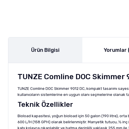
Ürün Bilgisi
Yorumlar 
TUNZE Comline DOC Skimmer 90
TUNZE Comline DOC Skimmer 9012 DC, kompakt tasarımı sayesind
kullanıcıların sistemlerine en uygun olanı seçmelerine olanak ta
Teknik Özellikler
Bioload kapasitesi, yoğun bioload için 50 galon (190 litre), orta 
600 L/H (158 GPH) olarak belirlenmiştir. Manyetik tutucu, ½ inç
kabı kolayca çıkarılabilir ve batma derinliği yaklaşık 255 mm il