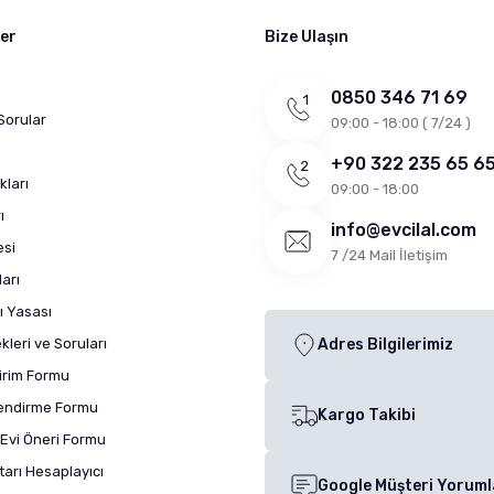
ler
Bize Ulaşın
0850 346 71 69
Sorular
09:00 - 18:00 ( 7/24 )
+90 322 235 65 6
kları
09:00 - 18:00
ı
info@evcilal.com
esi
7 /24 Mail İletişim
arı
ı Yasası
leri ve Soruları
Adres Bilgilerimiz
dirim Formu
lendirme Formu
Kargo Takibi
Evi Öneri Formu
arı Hesaplayıcı
Google Müşteri Yoruml