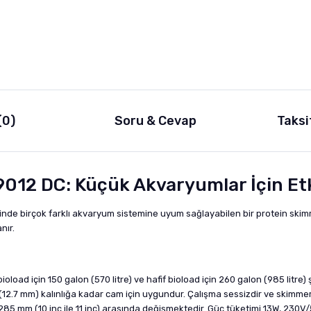
(0)
Soru & Cevap
Taksi
12 DC: Küçük Akvaryumlar İçin Et
e birçok farklı akvaryum sistemine uyum sağlayabilen bir protein skimm
nır.
bioload için 150 galon (570 litre) ve hafif bioload için 260 galon (985 litre
 (12.7 mm) kalınlığa kadar cam için uygundur. Çalışma sessizdir ve skimmer
e 285 mm (10 inç ile 11 inç) arasında değişmektedir. Güç tüketimi 13W, 230