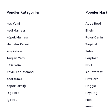
Popüler Kategoriler
Popüler Mar
Kuş Yemi
Aqua Reef
Kedi Maması
Eheim
Köpek Maması
Royal Canin
Hamster Kafesi
Tropical
Kuş Kafesi
Tetra
Tavşan Yemi
Ferplast
Balık Yemi
N&D
Yavru Kedi Maması
Aquaforest
Kedi Kumu
Brit Care
Köpek İsimliği
Doggie
Dış Filtre
Ezy Dog
İç Filtre
Flexi
Imac