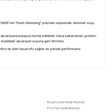
 TUNZE'nin "Flash Skimming" prensibi sayesinde, skimmer suyu
kvaryuma kolayca monte edilebilir. Hava kabarcıkları, protein,
etici maddeler akvaryum suyuna geri dönmez.
törü ile alan tasarrufu sağlar ve yüksek performansı
letebilirsiniz.
 formunu
kullanınız.
Royal Canin Kedi Maması
Pro Plan Kedi Maması