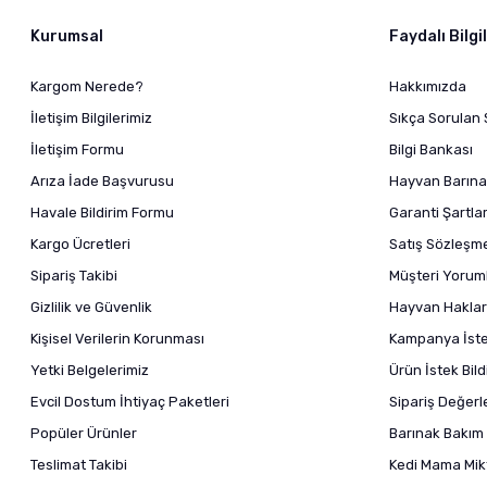
Kurumsal
Faydalı Bilgi
Kargom Nerede?
Hakkımızda
İletişim Bilgilerimiz
Sıkça Sorulan 
İletişim Formu
Bilgi Bankası
Arıza İade Başvurusu
Hayvan Barına
Havale Bildirim Formu
Garanti Şartlar
Kargo Ücretleri
Satış Sözleşm
Sipariş Takibi
Müşteri Yoruml
Gizlilik ve Güvenlik
Hayvan Haklar
Kişisel Verilerin Korunması
Kampanya İstek
Yetki Belgelerimiz
Ürün İstek Bil
Evcil Dostum İhtiyaç Paketleri
Sipariş Değer
Popüler Ürünler
Barınak Bakım 
Teslimat Takibi
Kedi Mama Mikt