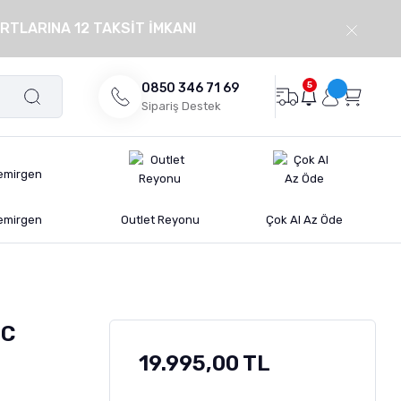
RTLARINA 12 TAKSİT İMKANI
5
0850 346 71 69
Sipariş Destek
emirgen
Outlet Reyonu
Çok Al Az Öde
DC
19.995,00 TL