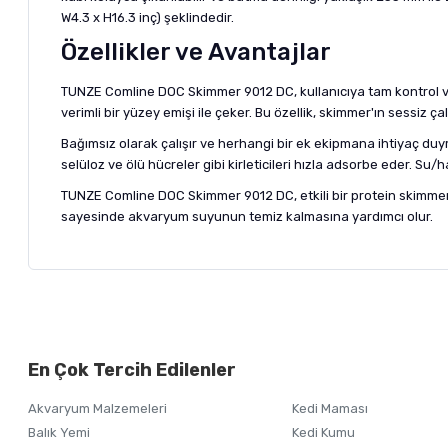
W4.3 x H16.3 inç) şeklindedir.
Özellikler ve Avantajlar
TUNZE Comline DOC Skimmer 9012 DC, kullanıcıya tam kontrol v
verimli bir yüzey emişi ile çeker. Bu özellik, skimmer'ın sessiz ç
Bağımsız olarak çalışır ve herhangi bir ek ekipmana ihtiyaç du
selüloz ve ölü hücreler gibi kirleticileri hızla adsorbe eder. S
TUNZE Comline DOC Skimmer 9012 DC, etkili bir protein skimmer
sayesinde akvaryum suyunun temiz kalmasına yardımcı olur.
Bu ürünün fiyat bilgisi, resim, ürün açıklamalarında ve diğer ko
Görüş ve önerileriniz için teşekkür ederiz.
Alışverişinizden 
En Çok Tercih Edilenler
Ürün resmi kalitesiz, bozuk veya görüntülenemiyor.
Akvaryum Malzemeleri
Kedi Maması
Ürün açıklamasında eksik bilgiler bulunuyor.
Balık Yemi
Kedi Kumu
Ürün bilgilerinde hatalar bulunuyor.