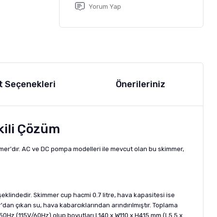
Yorum Yap
t Seçenekleri
Önerileriniz
kili Çözüm
er'dır. AC ve DC pompa modelleri ile mevcut olan bu skimmer,
) şeklindedir. Skimmer cup hacmi 0.7 litre, hava kapasitesi ise
'dan çıkan su, hava kabarcıklarından arındırılmıştır. Toplama
V/50Hz (115V/60Hz) olup boyutları L140 x W110 x H415 mm (L5.5 x