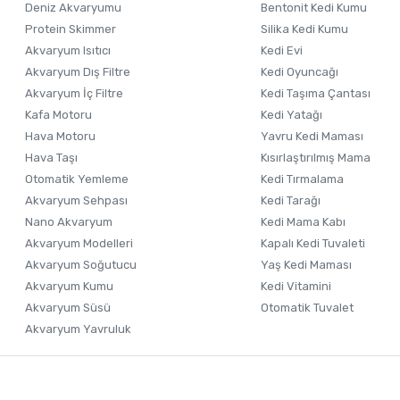
Deniz Akvaryumu
Bentonit Kedi Kumu
Ürün fiyatı diğer sitelerden daha pahalı.
Protein Skimmer
Silika Kedi Kumu
Akvaryum Isıtıcı
Kedi Evi
Bu ürüne benzer farklı alternatifler olmalı.
Akvaryum Dış Filtre
Kedi Oyuncağı
Akvaryum İç Filtre
Kedi Taşıma Çantası
Kafa Motoru
Kedi Yatağı
Hava Motoru
Yavru Kedi Maması
Hava Taşı
Kısırlaştırılmış Mama
Otomatik Yemleme
Kedi Tırmalama
Akvaryum Sehpası
Kedi Tarağı
Nano Akvaryum
Kedi Mama Kabı
Akvaryum Modelleri
Kapalı Kedi Tuvaleti
Akvaryum Soğutucu
Yaş Kedi Maması
Akvaryum Kumu
Kedi Vitamini
Akvaryum Süsü
Otomatik Tuvalet
Akvaryum Yavruluk