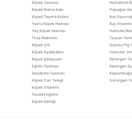
Köpek Tasması
Muhabbet K
Köpek Mama Kabı
Papağan Ka
Köpek Taşıma Kafesi
Kuş Oyunca
Yavru Köpek Maması
Kuş Vitamini
Yaş Köpek Maması
Hamster/Kem
Tıraş Makinesi
Tavşan Yem
Köpek Çiti
Guinea Pig 
Köpek Ayakkabısı
Hamster Ye
Gönder
Köpek Şampuanı
Kemirgen Ta
Eğitim Tasması
Kemirgen S
Gezdirme Tasması
Kaplumbağa
Köpek Can Yeleği
Sürüngen Y
Köpek Vitamini
Tuvalet Eğitimi
Köpek Kemiği