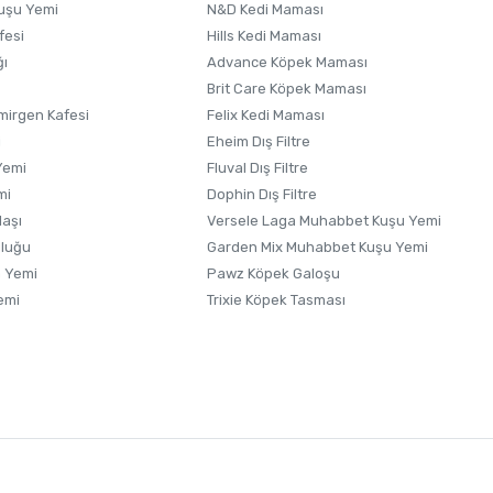
uşu Yemi
N&D Kedi Maması
fesi
Hills Kedi Maması
ğı
Advance Köpek Maması
Brit Care Köpek Maması
irgen Kafesi
Felix Kedi Maması
i
Eheim Dış Filtre
Yemi
Fluval Dış Filtre
mi
Dophin Dış Filtre
laşı
Versele Laga Muhabbet Kuşu Yemi
uluğu
Garden Mix Muhabbet Kuşu Yemi
 Yemi
Pawz Köpek Galoşu
emi
Trixie Köpek Tasması