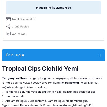
tucu
Sepeti
 Fırçası
Sump Filtre Malzemesi
Pro Plan Kedi Maması
Mağaza İle İletişime Geç
Pond Ürünleri
 Güvenlik Ürünleri
Akvaryum Ozon ve UV Ürünleri
Purina Kedi Maması
Taksit Seçenekleri
Ürünü Paylaş
manları
akım Ürünleri
Royal Canin Kedi Maması
Yorum Yap
lik ve Bakım Ürünleri
uluk
Ürün Bilgisi
 - Akvaryum Kumu
Tropical Cips Cichlid Yemi
 Parçaları
Tanganyika Flake
, Tanganyika gölünde yaşayan çiklit türleri için özel olarak
formüle edilmiş yüksek besleyici ve renklendirici
balık yemi
ile balıklarınızı
e Malzemesi
sağlıklı ve dengeli biçimde besleyin.
Tanganika gölünde yetişen çiklitler için özel geliştirilmiş besleyici cips
formunda yemdir.
Altolamprologus, Julidochromis, Lamprologus, Neolamprologus,
Cyprichromis, Paracyprichromis tür omnivor ve etobur çiklitlerin günlük