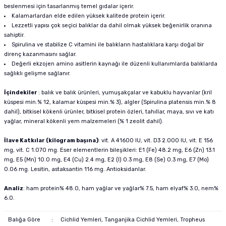
beslenmesi için tasarlanmış temel gıdalar içerir.
Kalamarlardan elde edilen yüksek kalitede protein içerir.
Lezzetli yapısı çok seçici balıklar da dahil olmak yüksek beğenirlik oranına
sahiptir.
Spirulina ve stabilize C vitamini ile balıkların hastalıklara karşı doğal bir
direnç kazanmasını sağlar.
Değerli ekzojen amino asitlerin kaynağı ile düzenli kullanımlarda balıklarda
sağlıklı gelişme sağlanır.
İçindekiler
: balık ve balık ürünleri, yumuşakçalar ve kabuklu hayvanlar (kril
küspesi min.% 12, kalamar küspesi min.% 3), algler (Spirulina platensis min.% 8
dahil), bitkisel kökenli ürünler, bitkisel protein özleri, tahıllar, maya, sıvı ve katı
yağlar, mineral kökenli yem malzemeleri (% 1 zeolit ​​dahil).
İlave Katkılar (kilogram başına)
: vit. A 41600 IU, vit. D3 2.000 IU, vit. E 156
mg, vit. C 1.070 mg. Eser elementlerin bileşikleri: E1 (Fe) 48.2 mg, E6 (Zn) 13.1
mg, E5 (Mn) 10.0 mg, E4 (Cu) 2.4 mg, E2 (I) 0.3 mg, E8 (Se) 0.3 mg, E7 (Mo)
0.06 mg. Lesitin, astaksantin 116 mg. Antioksidanlar.
Analiz
: ham protein% 48.0, ham yağlar ve yağlar% 7.5, ham elyaf% 3.0, nem%
6.0.
Balığa Göre
:
Cichlid Yemleri, Tanganjika Cichlid Yemleri, Tropheus