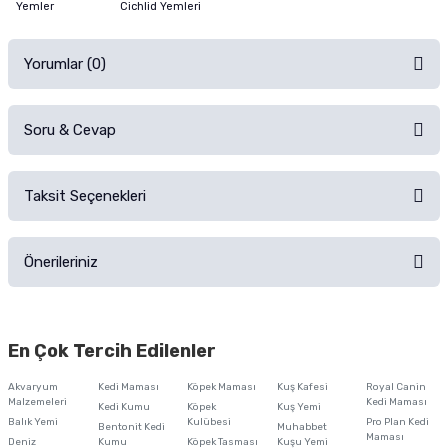
Yemler
Cichlid Yemleri
Yorumlar (0)
Soru & Cevap
Alışverişinizden sonra ürüne yorum yapın, alışveriş puanı kazanın!
Sorularınız için
iletişim formunu
kullanınız.
Taksit Seçenekleri
Ürün hakkında henüz soru sorulmamış.
Ürünü Satın Al ve Yorumla
Önerileriniz
Soru Sor
Bu ürünün fiyat bilgisi, resim, ürün açıklamalarında ve diğer konularda
yetersiz gördüğünüz noktaları öneri formunu kullanarak tarafımıza
En Çok Tercih Edilenler
iletebilirsiniz.
Görüş ve önerileriniz için teşekkür ederiz.
Akvaryum
Kedi Maması
Köpek Maması
Kuş Kafesi
Royal Canin
Malzemeleri
Kedi Maması
Kedi Kumu
Köpek
Kuş Yemi
Ürün resmi kalitesiz, bozuk veya görüntülenemiyor.
Balık Yemi
Kulübesi
Pro Plan Kedi
Bentonit Kedi
Muhabbet
Maması
Deniz
Kumu
Köpek Tasması
Kuşu Yemi