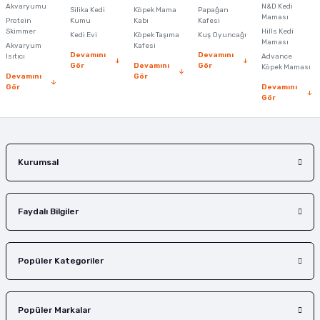
Ürün açıklamasında eksik bilgiler bulunuyor.
Akvaryumu
N&D Kedi
Silika Kedi
Köpek Mama
Papağan
Maması
Protein
Ürün bilgilerinde hatalar bulunuyor.
Kumu
Kabı
Kafesi
Skimmer
Hills Kedi
Kedi Evi
Köpek Taşıma
Kuş Oyuncağı
Ürün fiyatı diğer sitelerden daha pahalı.
Maması
Akvaryum
Kafesi
Devamını
Devamını
Isıtıcı
Advance
Bu ürüne benzer farklı alternatifler olmalı.
Gör
Devamını
Gör
Köpek Maması
Devamını
Gör
Gör
Devamını
Gör
Gönder
Kurumsal
Faydalı Bilgiler
Popüler Kategoriler
Popüler Markalar