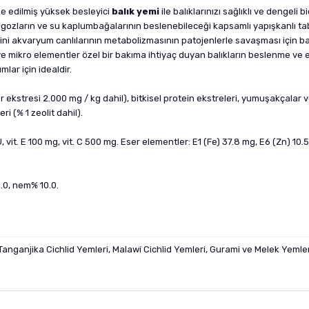
üle edilmiş yüksek besleyici
balık yemi
ile balıklarınızı sağlıklı ve dengeli 
ngozların ve su kaplumbağalarının beslenebileceği kapsamlı yapışkanlı tabl
 akvaryum canlılarının metabolizmasının patojenlerle savaşması için bağış
mikro elementler özel bir bakıma ihtiyaç duyan balıkların beslenme ve ener
lar için idealdir.
iber ekstresi 2.000 mg / kg dahil), bitkisel protein ekstreleri, yumuşakçalar v
 (% 1 zeolit ​​dahil).
IU, vit. E 100 mg, vit. C 500 mg. Eser elementler: E1 (Fe) 37.8 mg, E6 (Zn) 10
.0, nem% 10.0.
 Tanganjika Cichlid Yemleri, Malawi Cichlid Yemleri, Gurami ve Melek Yemler