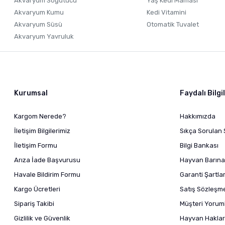
Akvaryum Soğutucu
Yaş Kedi Maması
Akvaryum Kumu
Kedi Vitamini
Akvaryum Süsü
Otomatik Tuvalet
Akvaryum Yavruluk
Kurumsal
Faydalı Bilgi
Kargom Nerede?
Hakkımızda
İletişim Bilgilerimiz
Sıkça Sorulan 
İletişim Formu
Bilgi Bankası
Arıza İade Başvurusu
Hayvan Barına
Havale Bildirim Formu
Garanti Şartlar
Kargo Ücretleri
Satış Sözleşm
Sipariş Takibi
Müşteri Yoruml
Gizlilik ve Güvenlik
Hayvan Haklar