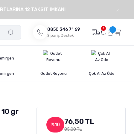
RTLARINA 12 TAKSİT İMKANI
5
0850 346 71 69
Sipariş Destek
emirgen
Outlet Reyonu
Çok Al Az Öde
 10 gr
76,50 TL
%10
85,00 TL