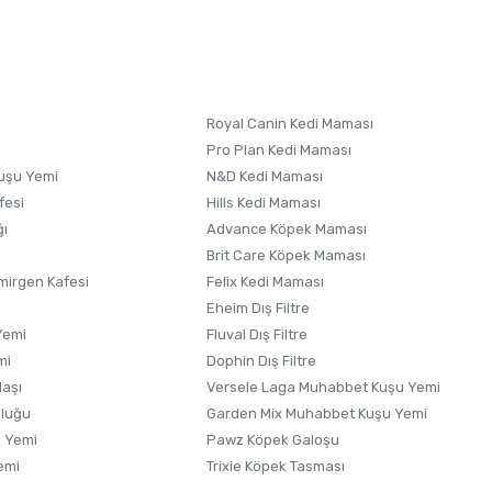
letebilirsiniz.
 formunu
kullanınız.
Royal Canin Kedi Maması
Pro Plan Kedi Maması
uşu Yemi
N&D Kedi Maması
fesi
Hills Kedi Maması
ğı
Advance Köpek Maması
Brit Care Köpek Maması
irgen Kafesi
Felix Kedi Maması
i
Eheim Dış Filtre
Yemi
Fluval Dış Filtre
mi
Dophin Dış Filtre
laşı
Versele Laga Muhabbet Kuşu Yemi
uluğu
Garden Mix Muhabbet Kuşu Yemi
 Yemi
Pawz Köpek Galoşu
emi
Trixie Köpek Tasması