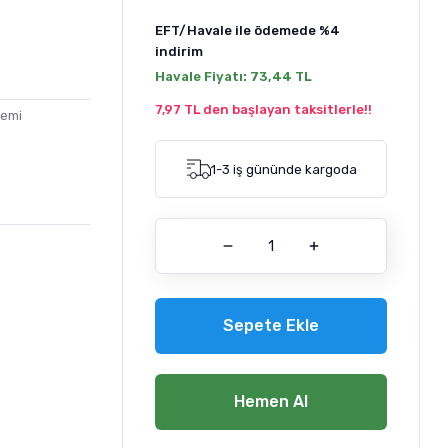
EFT/Havale ile ödemede
%4
indirim
Havale Fiyatı:
73,44 TL
7,97 TL den başlayan taksitlerle!!
Yemi
1-3 iş gününde kargoda
Sepete Ekle
Hemen Al