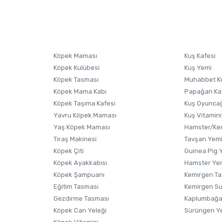
nularda yetersiz gördüğünüz noktaları öneri formunu kullanarak tarafımıza i
sonra ürüne yorum yapın, alışveriş puanı kazanın! Sorularınız için
Ürün hakkında henüz soru sorulmamış.
iletişim
Ürünü Satın Al ve Yorumla
Soru Sor
Köpek Maması
Kuş Kafesi
Köpek Kulübesi
Kuş Yemi
Köpek Tasması
Muhabbet K
Köpek Mama Kabı
Papağan Ka
Köpek Taşıma Kafesi
Kuş Oyunca
Yavru Köpek Maması
Kuş Vitamini
Yaş Köpek Maması
Hamster/Kem
Tıraş Makinesi
Tavşan Yem
Köpek Çiti
Guinea Pig 
Köpek Ayakkabısı
Hamster Ye
Gönder
Köpek Şampuanı
Kemirgen Ta
Eğitim Tasması
Kemirgen S
Gezdirme Tasması
Kaplumbağa
Köpek Can Yeleği
Sürüngen Y