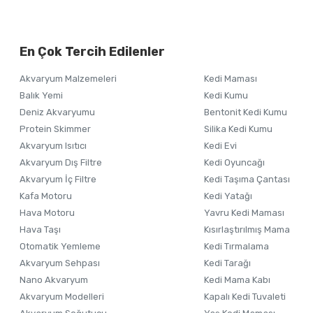
Bu ürünün fiyat bilgisi, resim, ürün açıklamalarında ve diğer ko
Görüş ve önerileriniz için teşekkür ederiz.
Alışverişinizden 
En Çok Tercih Edilenler
Ürün resmi kalitesiz, bozuk veya görüntülenemiyor.
Akvaryum Malzemeleri
Kedi Maması
Ürün açıklamasında eksik bilgiler bulunuyor.
Balık Yemi
Kedi Kumu
Ürün bilgilerinde hatalar bulunuyor.
Deniz Akvaryumu
Bentonit Kedi Kumu
Ürün fiyatı diğer sitelerden daha pahalı.
Protein Skimmer
Silika Kedi Kumu
Akvaryum Isıtıcı
Kedi Evi
Bu ürüne benzer farklı alternatifler olmalı.
Akvaryum Dış Filtre
Kedi Oyuncağı
Akvaryum İç Filtre
Kedi Taşıma Çantası
Kafa Motoru
Kedi Yatağı
Hava Motoru
Yavru Kedi Maması
Hava Taşı
Kısırlaştırılmış Mama
Otomatik Yemleme
Kedi Tırmalama
Akvaryum Sehpası
Kedi Tarağı
Nano Akvaryum
Kedi Mama Kabı
Akvaryum Modelleri
Kapalı Kedi Tuvaleti