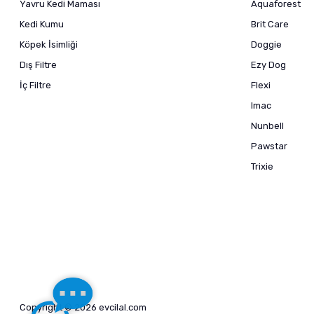
Yavru Kedi Maması
Aquaforest
Kedi Kumu
Brit Care
Köpek İsimliği
Doggie
Dış Filtre
Ezy Dog
İç Filtre
Flexi
Imac
Nunbell
Pawstar
Trixie
Copyright © 2026 evcilal.com