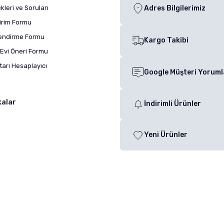
leri ve Soruları
Adres Bilgilerimiz
dirim Formu
lendirme Formu
Kargo Takibi
Evi Öneri Formu
arı Hesaplayıcı
Google Müşteri Yoruml
kalar
İndirimli Ürünler
Yeni Ürünler