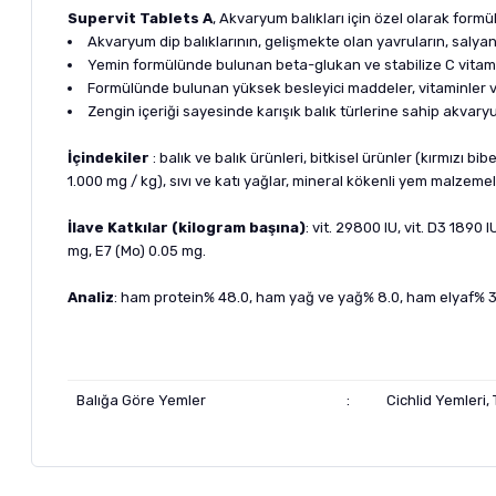
Supervit Tablets A
, Akvaryum balıkları için özel olarak form
Akvaryum dip balıklarının, gelişmekte olan yavruların, salya
Yemin formülünde bulunan beta-glukan ve stabilize C vitamini
Formülünde bulunan yüksek besleyici maddeler, vitaminler ve 
Zengin içeriği sayesinde karışık balık türlerine sahip akvaryum
İçindekiler
: balık ve balık ürünleri, bitkisel ürünler (kırmızı b
1.000 mg / kg), sıvı ve katı yağlar, mineral kökenli yem malzemeleri
İlave Katkılar (kilogram başına)
: vit. 29800 IU, vit. D3 1890 
mg, E7 (Mo) 0.05 mg.
Analiz
: ham protein% 48.0, ham yağ ve yağ% 8.0, ham elyaf% 3
Balığa Göre Yemler
:
Cichlid Yemleri,