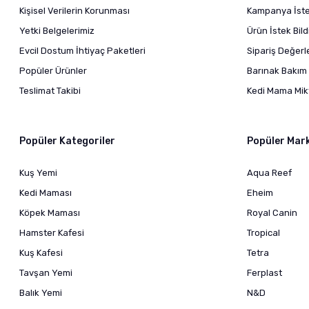
Kişisel Verilerin Korunması
Kampanya İstek
Yetki Belgelerimiz
Ürün İstek Bil
Evcil Dostum İhtiyaç Paketleri
Sipariş Değer
Popüler Ürünler
Barınak Bakım 
Teslimat Takibi
Kedi Mama Mikt
Popüler Kategoriler
Popüler Mar
Kuş Yemi
Aqua Reef
Kedi Maması
Eheim
Köpek Maması
Royal Canin
Hamster Kafesi
Tropical
Kuş Kafesi
Tetra
Tavşan Yemi
Ferplast
Balık Yemi
N&D