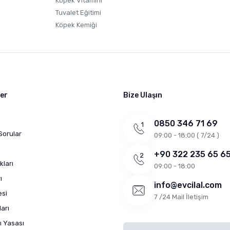
Köpek Vitamini
Tuvalet Eğitimi
Köpek Kemiği
ler
Bize Ulaşın
0850 346 71 69
Sorular
09:00 - 18:00 ( 7/24 )
+90 322 235 65 6
kları
09:00 - 18:00
ı
info@evcilal.com
esi
7 /24 Mail İletişim
arı
ı Yasası