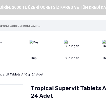
DİRİM, 2000 TL ÜZERİ ÜCRETSİZ KARGO VE TÜM KREDİ KA
k
Kuş
Sürüngen
K
upervit Tablets A 10 gr 24 Adet
Tropical Supervit Tablets A
24 Adet