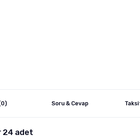
(0)
Soru & Cevap
Taksi
r 24 adet