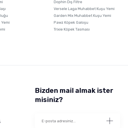
mi
Dophin Dış Filtre
laşı
Versele Laga Muhabbet Kuşu Yemi
uluğu
Garden Mix Muhabbet Kuşu Yemi
 Yemi
Pawz Köpek Galoşu
emi
Trixie Köpek Tasması
Bizden mail almak ister
misiniz?
5