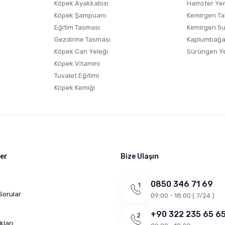
Köpek Ayakkabısı
Hamster Ye
Gönder
Köpek Şampuanı
Kemirgen Ta
Eğitim Tasması
Kemirgen S
Gezdirme Tasması
Kaplumbağa
Köpek Can Yeleği
Sürüngen Y
Köpek Vitamini
Tuvalet Eğitimi
Köpek Kemiği
ler
Bize Ulaşın
0850 346 71 69
Sorular
09:00 - 18:00 ( 7/24 )
+90 322 235 65 6
kları