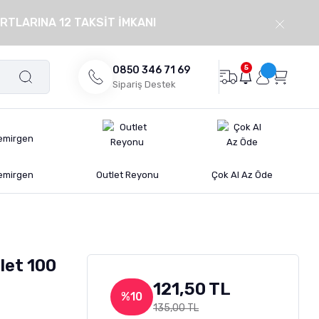
RTLARINA 12 TAKSİT İMKANI
5
0850 346 71 69
Sipariş Destek
emirgen
Outlet Reyonu
Çok Al Az Öde
let 100
121,50 TL
%10
135,00 TL