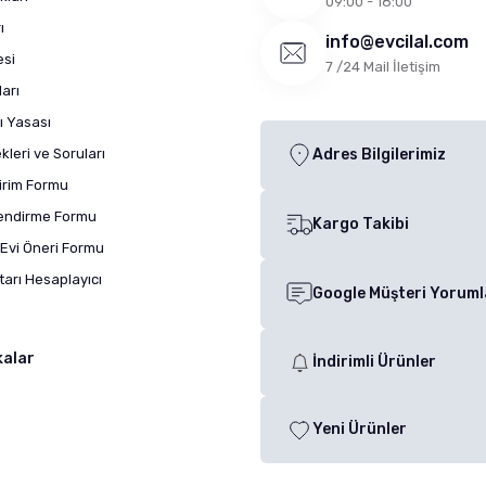
09:00 - 18:00
ı
info@evcilal.com
esi
7 /24 Mail İletişim
arı
ı Yasası
leri ve Soruları
Adres Bilgilerimiz
dirim Formu
lendirme Formu
Kargo Takibi
Evi Öneri Formu
arı Hesaplayıcı
Google Müşteri Yoruml
kalar
İndirimli Ürünler
Yeni Ürünler