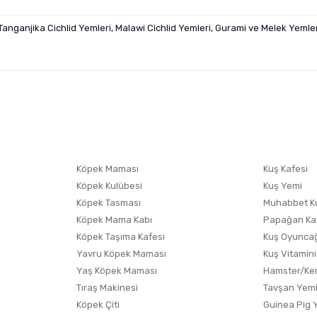
 Tanganjika Cichlid Yemleri, Malawi Cichlid Yemleri, Gurami ve Melek Yemler
nularda yetersiz gördüğünüz noktaları öneri formunu kullanarak tarafımıza i
sonra ürüne yorum yapın, alışveriş puanı kazanın! Sorularınız için
Ürün hakkında henüz soru sorulmamış.
iletişim
Ürünü Satın Al ve Yorumla
Soru Sor
Köpek Maması
Kuş Kafesi
Köpek Kulübesi
Kuş Yemi
Köpek Tasması
Muhabbet K
Köpek Mama Kabı
Papağan Ka
Köpek Taşıma Kafesi
Kuş Oyunca
Yavru Köpek Maması
Kuş Vitamini
Yaş Köpek Maması
Hamster/Kem
Tıraş Makinesi
Tavşan Yem
Köpek Çiti
Guinea Pig 