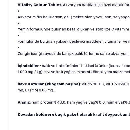
Vitality Colour Tablet
, Akvaryum balıkları için özel olarak f
Akvaryum dip balıklarının, gelişmekte olan yavruların, salyango
Yemin formülünde bulunan beta-glukan ve stabilize C vitamini ak
Formülünde bulunan yüksek besleyici maddeler, vitaminler ve mik
Zengin içeriği sayesinde karışık balık türlerine sahip akvaryumlar
İçindekiler
: balık ve balık ürünleri, bitkisel ürünler (kırmızı b
1.000 mg / kg), sıvı ve katı yağlar, mineral kökenli yem malzemeleri
İlave Katkılar (kilogram başına)
: vit. 29800 IU, vit. D3 1890 
mg, E7 (Mo) 0.05 mg.
Analiz
: ham protein% 48.0, ham yağ ve yağ% 8.0, ham elyaf% 3
Kovadan bölünerek açık paket olarak kraft doypack ambala