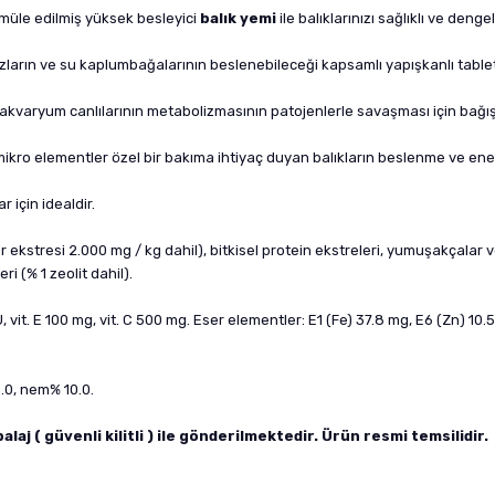
ormüle edilmiş yüksek besleyici
balık yemi
ile balıklarınızı sağlıklı ve denge
zların ve su kaplumbağalarının beslenebileceği kapsamlı yapışkanlı tabletl
varyum canlılarının metabolizmasının patojenlerle savaşması için bağışık
ro elementler özel bir bakıma ihtiyaç duyan balıkların beslenme ve enerji 
 için idealdir.
iber ekstresi 2.000 mg / kg dahil), bitkisel protein ekstreleri, yumuşakçalar v
 (% 1 zeolit ​​dahil).
IU, vit. E 100 mg, vit. C 500 mg. Eser elementler: E1 (Fe) 37.8 mg, E6 (Zn) 10
.0, nem% 10.0.
j ( güvenli kilitli ) ile gönderilmektedir. Ürün resmi temsilidir.