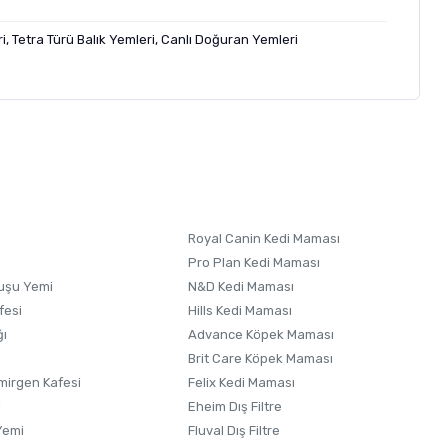
i, Tetra Türü Balık Yemleri, Canlı Doğuran Yemleri
letebilirsiniz.
 formunu
kullanınız.
Royal Canin Kedi Maması
Pro Plan Kedi Maması
uşu Yemi
N&D Kedi Maması
fesi
Hills Kedi Maması
ğı
Advance Köpek Maması
Brit Care Köpek Maması
irgen Kafesi
Felix Kedi Maması
i
Eheim Dış Filtre
Yemi
Fluval Dış Filtre