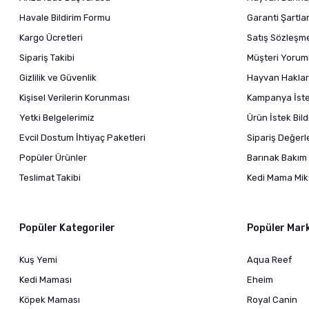
Havale Bildirim Formu
Garanti Şartlar
Kargo Ücretleri
Satış Sözleşm
Sipariş Takibi
Müşteri Yoruml
Gizlilik ve Güvenlik
Hayvan Haklar
Kişisel Verilerin Korunması
Kampanya İstek
Yetki Belgelerimiz
Ürün İstek Bil
Evcil Dostum İhtiyaç Paketleri
Sipariş Değer
Popüler Ürünler
Barınak Bakım 
Teslimat Takibi
Kedi Mama Mikt
Popüler Kategoriler
Popüler Mar
Kuş Yemi
Aqua Reef
Kedi Maması
Eheim
Köpek Maması
Royal Canin