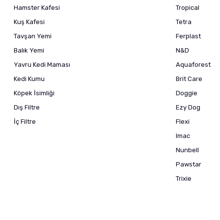
Hamster Kafesi
Tropical
Kuş Kafesi
Tetra
Tavşan Yemi
Ferplast
Balık Yemi
N&D
Yavru Kedi Maması
Aquaforest
Kedi Kumu
Brit Care
Köpek İsimliği
Doggie
Dış Filtre
Ezy Dog
İç Filtre
Flexi
Imac
Nunbell
Pawstar
Trixie