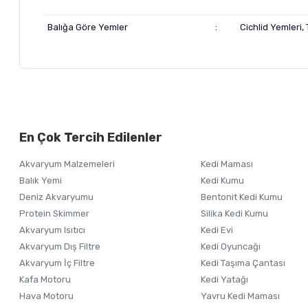
Balığa Göre Yemler
:
Cichlid Yemleri,
Bu ürünün fiyat bilgisi, resim, ürün açıklamalarında ve diğer ko
Görüş ve önerileriniz için teşekkür ederiz.
Alışverişinizden 
En Çok Tercih Edilenler
Ürün resmi kalitesiz, bozuk veya görüntülenemiyor.
Akvaryum Malzemeleri
Kedi Maması
Ürün açıklamasında eksik bilgiler bulunuyor.
Balık Yemi
Kedi Kumu
Ürün bilgilerinde hatalar bulunuyor.
Deniz Akvaryumu
Bentonit Kedi Kumu
Ürün fiyatı diğer sitelerden daha pahalı.
Protein Skimmer
Silika Kedi Kumu
Akvaryum Isıtıcı
Kedi Evi
Bu ürüne benzer farklı alternatifler olmalı.
Akvaryum Dış Filtre
Kedi Oyuncağı
Akvaryum İç Filtre
Kedi Taşıma Çantası
Kafa Motoru
Kedi Yatağı
Hava Motoru
Yavru Kedi Maması