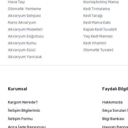
Hava Taşı
Kısırlaştırılmış Mama
Otomatik Yemleme
Kedi Tırmalama
Akvaryum Sehpası
Kedi Tarağı
Nano Akvaryum
Kedi Mama Kabı
Akvaryum Modelleri
Kapalı Kedi Tuvaleti
Akvaryum Soğutucu
Yaş Kedi Maması
Akvaryum Kumu
Kedi Vitamini
Akvaryum Süsü
Otomatik Tuvalet
Akvaryum Yavruluk
Kurumsal
Faydalı Bilgi
Kargom Nerede?
Hakkımızda
İletişim Bilgilerimiz
Sıkça Sorulan 
İletişim Formu
Bilgi Bankası
Arıza İade Başvurusu
Hayvan Barına