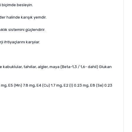
li biçimde besleyin.
er halinde karışık yemdir.
lık sistemini güçlendirir.
ihtiyaçlarını karşılar.
e kabuklular, tahıllar, algler, maya (Beta-1,3 / 1,6- dahil) Glukan
.5 mg, E5 (Mn) 7.8 mg, E4 (Cu) 1.7 mg, E2 (I) 0.23 mg, E8 (Se) 0.23