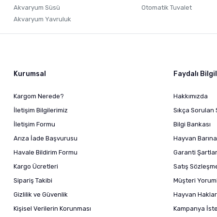
Akvaryum Süsü
Otomatik Tuvalet
Akvaryum Yavruluk
Kurumsal
Faydalı Bilgi
Kargom Nerede?
Hakkımızda
İletişim Bilgilerimiz
Sıkça Sorulan 
İletişim Formu
Bilgi Bankası
Arıza İade Başvurusu
Hayvan Barına
Havale Bildirim Formu
Garanti Şartlar
Kargo Ücretleri
Satış Sözleşm
Sipariş Takibi
Müşteri Yoruml
Gizlilik ve Güvenlik
Hayvan Haklar
Kişisel Verilerin Korunması
Kampanya İstek