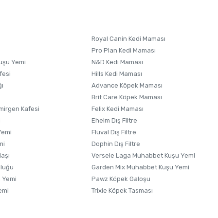
Royal Canin Kedi Maması
Pro Plan Kedi Maması
uşu Yemi
N&D Kedi Maması
fesi
Hills Kedi Maması
ğı
Advance Köpek Maması
Brit Care Köpek Maması
irgen Kafesi
Felix Kedi Maması
i
Eheim Dış Filtre
Yemi
Fluval Dış Filtre
mi
Dophin Dış Filtre
laşı
Versele Laga Muhabbet Kuşu Yemi
uluğu
Garden Mix Muhabbet Kuşu Yemi
 Yemi
Pawz Köpek Galoşu
emi
Trixie Köpek Tasması