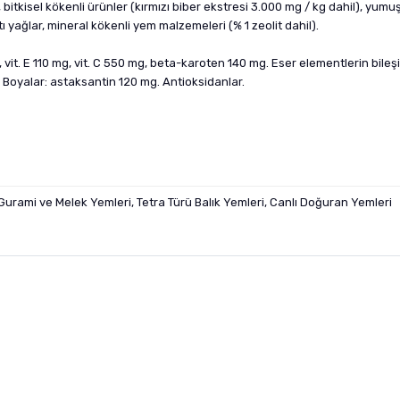
rı, bitkisel kökenli ürünler (kırmızı biber ekstresi 3.000 mg / kg dahil), yum
tı yağlar, mineral kökenli yem malzemeleri (% 1 zeolit ​​dahil).
IU, vit. E 110 mg, vit. C 550 mg, beta-karoten 140 mg. Eser elementlerin bileş
n. Boyalar: astaksantin 120 mg. Antioksidanlar.
Gurami ve Melek Yemleri, Tetra Türü Balık Yemleri, Canlı Doğuran Yemleri
nularda yetersiz gördüğünüz noktaları öneri formunu kullanarak tarafımıza i
sonra ürüne yorum yapın, alışveriş puanı kazanın! Sorularınız için
Ürün hakkında henüz soru sorulmamış.
iletişim
Ürünü Satın Al ve Yorumla
Soru Sor