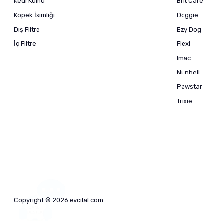
Kedi Kumu
Brit Care
Köpek İsimliği
Doggie
Dış Filtre
Ezy Dog
İç Filtre
Flexi
Imac
Nunbell
Pawstar
Trixie
Copyright © 2026 evcilal.com