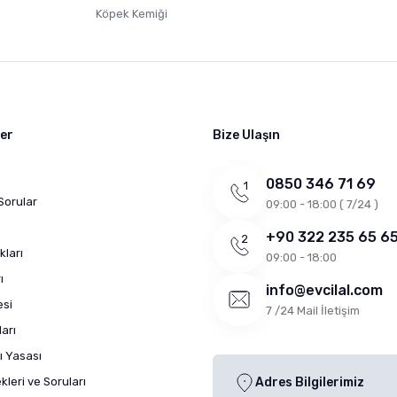
Köpek Kemiği
ler
Bize Ulaşın
0850 346 71 69
Sorular
09:00 - 18:00 ( 7/24 )
+90 322 235 65 6
kları
09:00 - 18:00
ı
info@evcilal.com
esi
7 /24 Mail İletişim
arı
ı Yasası
leri ve Soruları
Adres Bilgilerimiz