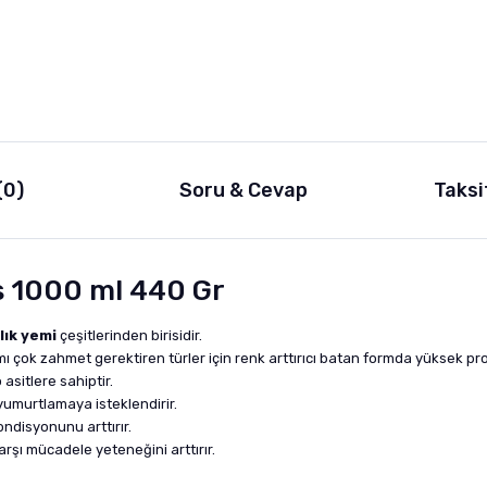
(0)
Soru & Cevap
Taksi
s 1000 ml 440 Gr
lık yemi
çeşitlerinden birisidir.
ımı çok zahmet gerektiren türler için renk arttırıcı batan formda yüksek prot
asitlere sahiptir.
 yumurtlamaya isteklendirir.
ndisyonunu arttırır.
arşı mücadele yeteneğini arttırır.