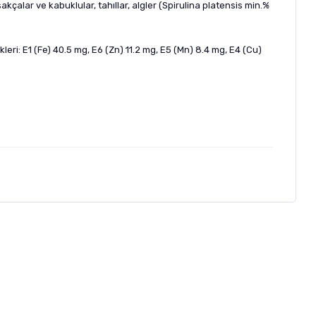
uşakçalar ve kabuklular, tahıllar, algler (Spirulina platensis min.%
ikleri: E1 (Fe) 40.5 mg, E6 (Zn) 11.2 mg, E5 (Mn) 8.4 mg, E4 (Cu)
letebilirsiniz.
 formunu
kullanınız.