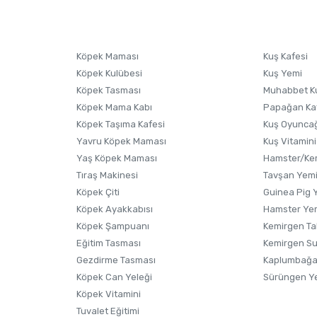
Köpek Maması
Kuş Kafesi
Köpek Kulübesi
Kuş Yemi
Köpek Tasması
Muhabbet K
Köpek Mama Kabı
Papağan Ka
Köpek Taşıma Kafesi
Kuş Oyunca
Yavru Köpek Maması
Kuş Vitamini
Gönder
Yaş Köpek Maması
Hamster/Kem
Tıraş Makinesi
Tavşan Yem
Köpek Çiti
Guinea Pig 
Köpek Ayakkabısı
Hamster Ye
Köpek Şampuanı
Kemirgen Ta
Eğitim Tasması
Kemirgen S
Gezdirme Tasması
Kaplumbağa
Köpek Can Yeleği
Sürüngen Y
Köpek Vitamini
Tuvalet Eğitimi