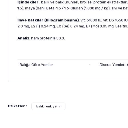
İçindekiler
: balık ve balık ürünleri, bitkisel protein ekstraktla
1.5), maya (dahil Beta-1,3 / 1,6-Glukan (1.000 mg / kg), sıvı ve ka
İlave Katkılar (kilogram başına)
: vit. 31000 IU, vit. D3 1850 
2.0 mg, E2 (I) 0.24 mg, E8 (Se) 0.24 mg, E7 (Mo) 0.05 mg. Lesiti
Analiz
: ham protein% 50.0.
Balığa Göre Yemler
:
Discus Yemleri, 
Bu ürünün fiyat bilgisi, resim, ürün açıklamalarında ve diğer ko
Görüş ve önerileriniz için teşekkür ederiz.
Alışverişinizden 
Etiketler :
balık renk yemi
Ürün resmi kalitesiz, bozuk veya görüntülenemiyor.
Ürün açıklamasında eksik bilgiler bulunuyor.