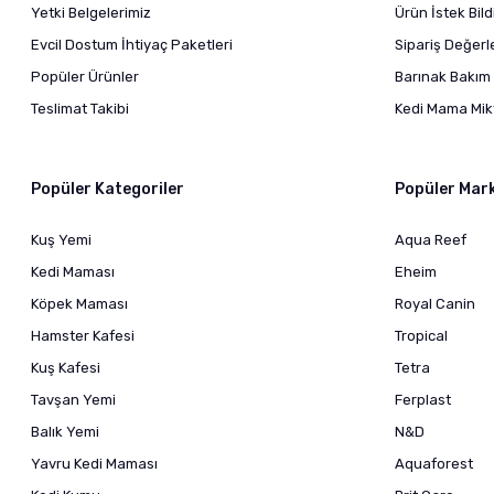
Yetki Belgelerimiz
Ürün İstek Bil
Evcil Dostum İhtiyaç Paketleri
Sipariş Değer
Popüler Ürünler
Barınak Bakım 
Teslimat Takibi
Kedi Mama Mikt
Popüler Kategoriler
Popüler Mar
Kuş Yemi
Aqua Reef
Kedi Maması
Eheim
Köpek Maması
Royal Canin
Hamster Kafesi
Tropical
Kuş Kafesi
Tetra
Tavşan Yemi
Ferplast
Balık Yemi
N&D
Yavru Kedi Maması
Aquaforest