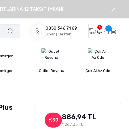
RTLARINA 12 TAKSİT İMKANI
5
0850 346 71 69
Sipariş Destek
emirgen
Outlet Reyonu
Çok Al Az Öde
Plus
886,94 TL
%30
1.267,05 TL