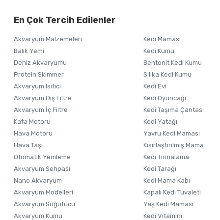
Ürün bilgilerinde hatalar bulunuyor.
En Çok Tercih Edilenler
Ürün fiyatı diğer sitelerden daha pahalı.
Bu ürüne benzer farklı alternatifler olmalı.
Akvaryum Malzemeleri
Kedi Maması
Balık Yemi
Kedi Kumu
Deniz Akvaryumu
Bentonit Kedi Kumu
Protein Skimmer
Silika Kedi Kumu
Akvaryum Isıtıcı
Kedi Evi
Akvaryum Dış Filtre
Kedi Oyuncağı
Akvaryum İç Filtre
Kedi Taşıma Çantası
Kafa Motoru
Kedi Yatağı
Hava Motoru
Yavru Kedi Maması
Hava Taşı
Kısırlaştırılmış Mama
Otomatik Yemleme
Kedi Tırmalama
Akvaryum Sehpası
Kedi Tarağı
Nano Akvaryum
Kedi Mama Kabı
Akvaryum Modelleri
Kapalı Kedi Tuvaleti
Akvaryum Soğutucu
Yaş Kedi Maması
Akvaryum Kumu
Kedi Vitamini