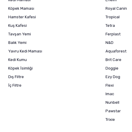
Köpek Maması
Royal Canin
Hamster Kafesi
Tropical
Kuş Kafesi
Tetra
Tavşan Yemi
Ferplast
Balık Yemi
N&D
Yavru Kedi Maması
Aquaforest
Kedi Kumu
Brit Care
Köpek İsimliği
Doggie
Dış Filtre
Ezy Dog
İç Filtre
Flexi
Imac
Nunbell
Pawstar
Trixie