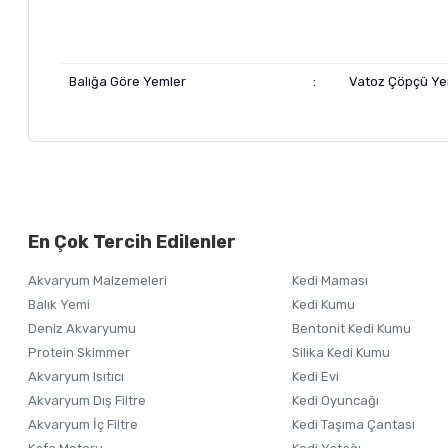
Balığa Göre Yemler
:
Vatoz Çöpçü Ye
Bu ürünün fiyat bilgisi, resim, ürün açıklamalarında ve diğer ko
Görüş ve önerileriniz için teşekkür ederiz.
Alışverişinizden 
En Çok Tercih Edilenler
Ürün resmi kalitesiz, bozuk veya görüntülenemiyor.
Akvaryum Malzemeleri
Kedi Maması
Ürün açıklamasında eksik bilgiler bulunuyor.
Balık Yemi
Kedi Kumu
Ürün bilgilerinde hatalar bulunuyor.
Deniz Akvaryumu
Bentonit Kedi Kumu
Ürün fiyatı diğer sitelerden daha pahalı.
Protein Skimmer
Silika Kedi Kumu
Akvaryum Isıtıcı
Kedi Evi
Bu ürüne benzer farklı alternatifler olmalı.
Akvaryum Dış Filtre
Kedi Oyuncağı
Akvaryum İç Filtre
Kedi Taşıma Çantası