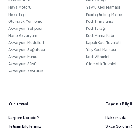
Kafa Motoru
Kedi Yatağı
Hava Motoru
Yavru Kedi Maması
Hava Taşı
Kısırlaştırılmış Mama
Otomatik Yemleme
Kedi Tırmalama
Akvaryum Sehpası
Kedi Tarağı
Nano Akvaryum
Kedi Mama Kabı
Akvaryum Modelleri
Kapalı Kedi Tuvaleti
Akvaryum Soğutucu
Yaş Kedi Maması
Akvaryum Kumu
Kedi Vitamini
Akvaryum Süsü
Otomatik Tuvalet
Akvaryum Yavruluk
Kurumsal
Faydalı Bilgi
Kargom Nerede?
Hakkımızda
İletişim Bilgilerimiz
Sıkça Sorulan 