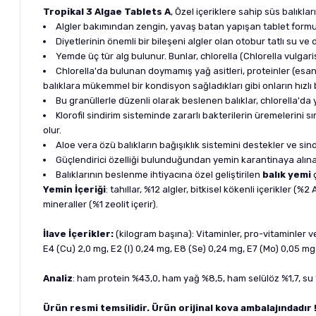
Tropikal 3 Algae Tablets A
, Özel içeriklere sahip süs balıklar
Algler bakımından zengin, yavaş batan yapışan tablet formu
Diyetlerinin önemli bir bileşeni algler olan otobur tatlı su ve
Yemde üç tür alg bulunur. Bunlar, chlorella (Chlorella vulgar
Chlorella'da bulunan doymamış yağ asitleri, proteinler (esan
balıklara mükemmel bir kondisyon sağladıkları gibi onların hızlı 
Bu granüllerle düzenli olarak beslenen balıklar, chlorella'da y
Klorofil sindirim sisteminde zararlı bakterilerin üremelerini s
olur.
Aloe vera özü balıkların bağışıklık sistemini destekler ve sind
Güçlendirici özelliği bulunduğundan yemin karantinaya alın
Balıklarının beslenme ihtiyacına özel geliştirilen
balık yemi
Yemin İçeriği
: tahıllar, %12 algler, bitkisel kökenli içerikler (%
mineraller (%1 zeolit içerir).
İlave İçerikler:
(kilogram başına): Vitaminler, pro-vitaminler ve i
E4 (Cu) 2,0 mg, E2 (I) 0,24 mg, E8 (Se) 0,24 mg, E7 (Mo) 0,05 mg
Analiz
: ham protein %43,0, ham yağ %8,5, ham selülöz %1,7, su
Ürün resmi temsilidir. Ürün orijinal kova ambalajındadır 