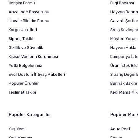
İletişim Formu
Bilgi Bankası
Arıza İade Başvurusu
Hayvan Barına
Havale Bildirim Formu
Garanti Şartlar
Kargo Ücretleri
Satış Sözleşm
Sipariş Takibi
Müşteri Yoruml
Gizlilik ve Güvenlik
Hayvan Haklar
Kişisel Verilerin Korunması
Kampanya İstek
Yetki Belgelerimiz
Ürün İstek Bil
Evcil Dostum İhtiyaç Paketleri
Sipariş Değer
Popüler Ürünler
Barınak Bakım 
Teslimat Takibi
Kedi Mama Mikt
Popüler Kategoriler
Popüler Mar
Kuş Yemi
Aqua Reef
Kedi Maması
Eheim