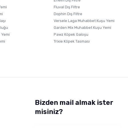
i
Eheim Dış Filtre
Yemi
Fluval Dış Filtre
mi
Dophin Dış Filtre
laşı
Versele Laga Muhabbet Kuşu Yemi
uluğu
Garden Mix Muhabbet Kuşu Yemi
 Yemi
Pawz Köpek Galoşu
emi
Trixie Köpek Tasması
Bizden mail almak ister
misiniz?