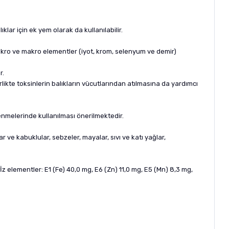
klar için ek yem olarak da kullanılabilir.
mikro ve makro elementler (iyot, krom, selenyum ve demir)
r.
irlikte toksinlerin balıkların vücutlarından atılmasına da yardımcı
nmelerinde kullanılması önerilmektedir.
alar ve kabuklular, sebzeler, mayalar, sıvı ve katı yağlar,
. İz elementler: E1 (Fe) 40,0 mg, E6 (Zn) 11,0 mg, E5 (Mn) 8,3 mg,