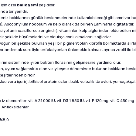
ı için özel
balık yemi
çeşididir.
nda bir yemdir.
 deniz balıklarının günlük beslenmelerinde kullanılabileceği gibi omnivor balı
is), Ascophyllum nodosum ve kelp olarak da bilinen Laminaria digitata'dır.
siyel aminoasitlerce zengindir), vitaminler; kelp alglerinden elde edilen 
bir şekilde büyümelerini ve oldukça canlı olmalarını sağlarlar.
oğun bir şekilde bulunan yeşil bir pigment olan klorofili bol miktarda alırla
ınırlandırmak suretiyle enfeksiyonları önlemekle kalmaz, ayrıca zeolit ile b
irim sisteminde iyi bir bakteri florasının gelişmesine yardımcı olur.
an, uyum sağlamakta olan ve iyileşme döneminde bulunan balıkların besle
çeşitlerinden biridir.
2 Aloe vera içerir), bitkisel protein özleri, balık ve balık türevleri, yumuşakç
z elementler: vit. A 31 000 IU, vit. D3 1 850 IU, vit. E 120 mg, vit. C 450 mg
. Antioksidanlar.
 %8,0.
!