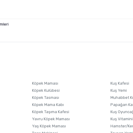
mleri
nularda yetersiz gördüğünüz noktaları öneri formunu kullanarak tarafımıza i
sonra ürüne yorum yapın, alışveriş puanı kazanın! Sorularınız için
Ürün hakkında henüz soru sorulmamış.
iletişim
Ürünü Satın Al ve Yorumla
Soru Sor
Köpek Maması
Kuş Kafesi
Köpek Kulübesi
Kuş Yemi
Köpek Tasması
Muhabbet K
Köpek Mama Kabı
Papağan Ka
Köpek Taşıma Kafesi
Kuş Oyunca
Yavru Köpek Maması
Kuş Vitamini
Yaş Köpek Maması
Hamster/Kem