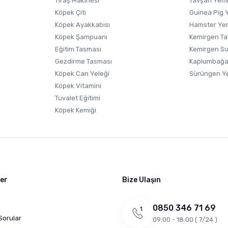
Tıraş Makinesi
Tavşan Yem
Köpek Çiti
Guinea Pig 
Köpek Ayakkabısı
Hamster Ye
Gönder
Köpek Şampuanı
Kemirgen Ta
Eğitim Tasması
Kemirgen S
Gezdirme Tasması
Kaplumbağa
Köpek Can Yeleği
Sürüngen Y
Köpek Vitamini
Tuvalet Eğitimi
Köpek Kemiği
ler
Bize Ulaşın
0850 346 71 69
Sorular
09:00 - 18:00 ( 7/24 )