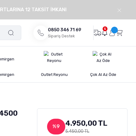
RTLARINA 12 TAKSİT İMKANI
5
0850 346 71 69
Sipariş Destek
emirgen
Outlet Reyonu
Çok Al Az Öde
 4500
4.950,00 TL
%9
5.450,00 TL