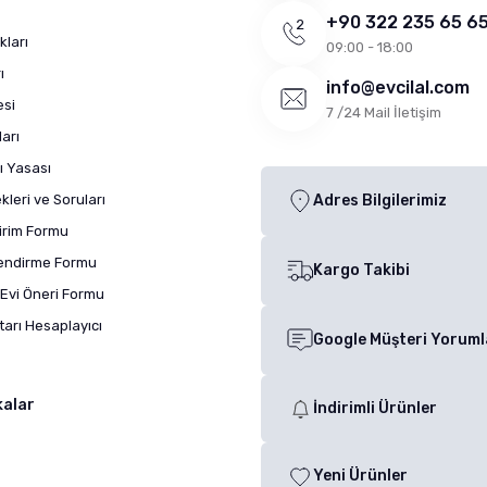
+90 322 235 65 6
kları
09:00 - 18:00
ı
info@evcilal.com
esi
7 /24 Mail İletişim
arı
ı Yasası
leri ve Soruları
Adres Bilgilerimiz
dirim Formu
lendirme Formu
Kargo Takibi
Evi Öneri Formu
arı Hesaplayıcı
Google Müşteri Yoruml
kalar
İndirimli Ürünler
Yeni Ürünler