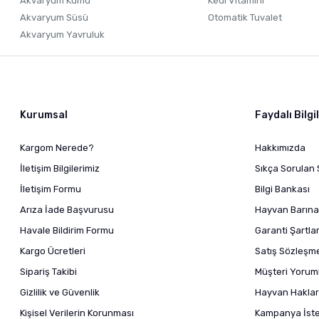
Akvaryum Kumu
Kedi Vitamini
Akvaryum Süsü
Otomatik Tuvalet
Akvaryum Yavruluk
Kurumsal
Faydalı Bilgi
Kargom Nerede?
Hakkımızda
İletişim Bilgilerimiz
Sıkça Sorulan 
İletişim Formu
Bilgi Bankası
Arıza İade Başvurusu
Hayvan Barına
Havale Bildirim Formu
Garanti Şartlar
Kargo Ücretleri
Satış Sözleşm
Sipariş Takibi
Müşteri Yoruml
Gizlilik ve Güvenlik
Hayvan Haklar
Kişisel Verilerin Korunması
Kampanya İstek