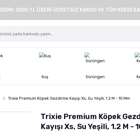
DİRİM, 2000 TL ÜZERİ ÜCRETSİZ KARGO VE TÜM KREDİ KA
k
Kuş
Sürüngen
K
Trixie Premium Köpek Gezdirme Kayışı Xs, Su Yeşili, 1.2 M - 10 Mm
Trixie Premium Köpek Gez
Kayışı Xs, Su Yeşili, 1.2 M -