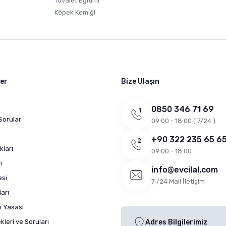
Tuvalet Eğitimi
Köpek Kemiği
ler
Bize Ulaşın
0850 346 71 69
Sorular
09:00 - 18:00 ( 7/24 )
+90 322 235 65 6
kları
09:00 - 18:00
ı
info@evcilal.com
esi
7 /24 Mail İletişim
arı
ı Yasası
leri ve Soruları
Adres Bilgilerimiz