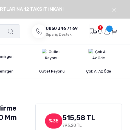
RTLARINA 12 TAKSİT İMKANI
5
0850 346 71 69
Sipariş Destek
emirgen
Outlet Reyonu
Çok Al Az Öde
dirme
 10 Mm
515,58 TL
%35
793,20 TL