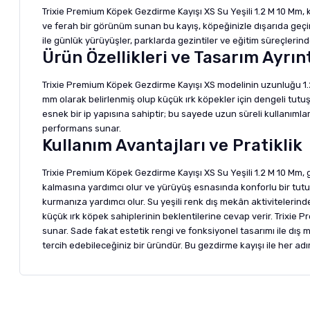
Trixie Premium Köpek Gezdirme Kayışı XS Su Yeşili 1.2 M 10 Mm, k
ve ferah bir görünüm sunan bu kayış, köpeğinizle dışarıda geçirdi
ile günlük yürüyüşler, parklarda gezintiler ve eğitim süreçlerin
Ürün Özellikleri ve Tasarım Ayrınt
Trixie Premium Köpek Gezdirme Kayışı XS modelinin uzunluğu 1.2
mm olarak belirlenmiş olup küçük ırk köpekler için dengeli tutu
esnek bir ip yapısına sahiptir; bu sayede uzun süreli kullanıml
performans sunar.
Kullanım Avantajları ve Pratiklik
Trixie Premium Köpek Gezdirme Kayışı XS Su Yeşili 1.2 M 10 Mm, 
kalmasına yardımcı olur ve yürüyüş esnasında konforlu bir tutuş
kurmanıza yardımcı olur. Su yeşili renk dış mekân aktivitelerind
küçük ırk köpek sahiplerinin beklentilerine cevap verir. Trixie 
sunar. Sade fakat estetik rengi ve fonksiyonel tasarımı ile dış 
tercih edebileceğiniz bir üründür. Bu gezdirme kayışı ile her adı
Bu ürünün fiyat bilgisi, resim, ürün açıklamalarında ve diğer ko