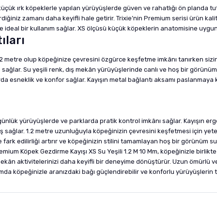
üçük ırk köpeklerle yapılan yürüyüşlerde güven ve rahatlığı ön planda tuta
ğiniz zamanı daha keyifli hale getirir. Trixie’nin Premium serisi ürün kali
de ideal bir kullanım sağlar. XS ölçüsü küçük köpeklerin anatomisine uygun
ıları
 metre olup köpeğinize çevresini özgürce keşfetme imkânı tanırken sizin 
ş sağlar. Su yeşili renk, dış mekân yürüyüşlerinde canlı ve hoş bir görünüm
arda esneklik ve konfor sağlar. Kayışın metal bağlantı aksamı paslanmaya k
günlük yürüyüşlerde ve parklarda pratik kontrol imkânı sağlar. Kayışın er
 sağlar. 1.2 metre uzunluğuyla köpeğinizin çevresini keşfetmesi için yete
e fark edilirliği artırır ve köpeğinizin stilini tamamlayan hoş bir görünüm
Premium Köpek Gezdirme Kayışı XS Su Yeşili 1.2 M 10 Mm, köpeğinizle birlikt
mekân aktivitelerinizi daha keyifli bir deneyime dönüştürür. Uzun ömürlü v
mda köpeğinizle aranızdaki bağı güçlendirebilir ve konforlu yürüyüşlerin tad
nularda yetersiz gördüğünüz noktaları öneri formunu kullanarak tarafımıza i