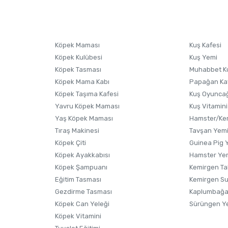
sonra ürüne yorum yapın, alışveriş puanı kazanın! Sorularınız için
Ürün hakkında henüz soru sorulmamış.
iletişim
Ürünü Satın Al ve Yorumla
Soru Sor
Köpek Maması
Kuş Kafesi
Köpek Kulübesi
Kuş Yemi
Köpek Tasması
Muhabbet K
Köpek Mama Kabı
Papağan Ka
Köpek Taşıma Kafesi
Kuş Oyunca
Yavru Köpek Maması
Kuş Vitamini
Yaş Köpek Maması
Hamster/Kem
Tıraş Makinesi
Tavşan Yem
Köpek Çiti
Guinea Pig 
Köpek Ayakkabısı
Hamster Ye
Gönder
Köpek Şampuanı
Kemirgen Ta
Eğitim Tasması
Kemirgen S
Gezdirme Tasması
Kaplumbağa
Köpek Can Yeleği
Sürüngen Y
Köpek Vitamini