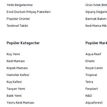
Yetki Belgelerimiz
Ürün İstek Bil
Evcil Dostum İhtiyaç Paketleri
Sipariş Değer
Popüler Ürünler
Barınak Bakım 
Teslimat Takibi
Kedi Mama Mikt
Popüler Kategoriler
Popüler Mar
Kuş Yemi
Aqua Reef
Kedi Maması
Eheim
Köpek Maması
Royal Canin
Hamster Kafesi
Tropical
Kuş Kafesi
Tetra
Tavşan Yemi
Ferplast
Balık Yemi
N&D
Yavru Kedi Maması
Aquaforest