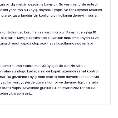
n bir dış mekân gezdirme kayışıdır. Su yeşili rengiyle estetik
tesini yansıtan bu kayış, dayanıklı yapısı ve fonksiyonel tasarımı
 olarak tasarlandığı için konforlu bir kullanım deneyimi sunar.
kontrolünüzü korumanıza yardımcı olur. Kayışın genişliği 10
 oluşturur. Kayışın üretiminde kullanılan malzeme dayanıklı ve
arşı dirençli yapıda olup açık hava koşullarında güvenli bir
gonomik tutma kısmı, uzun yürüyüşlerde elinizin rahat
rli alan sunduğu kadar, sizin de köpek üzerinde rahat kontrol
 sunar. Bu gezdirme kayışı hem estetik hem dayanıklı tasarımıyla
e yapılan yürüyüşlerde güven, konfor ve dayanıklılığı bir arada
e pratik yapısı sayesinde günlük kullanımlarınızda rahatlıkla
ını çıkarabilirsiniz.
letebilirsiniz.