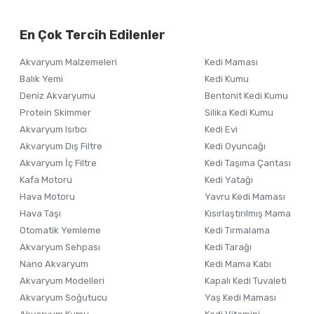
Görüş ve önerileriniz için teşekkür ederiz.
Alışverişinizden 
En Çok Tercih Edilenler
Ürün resmi kalitesiz, bozuk veya görüntülenemiyor.
Akvaryum Malzemeleri
Kedi Maması
Ürün açıklamasında eksik bilgiler bulunuyor.
Balık Yemi
Kedi Kumu
Ürün bilgilerinde hatalar bulunuyor.
Deniz Akvaryumu
Bentonit Kedi Kumu
Ürün fiyatı diğer sitelerden daha pahalı.
Protein Skimmer
Silika Kedi Kumu
Akvaryum Isıtıcı
Kedi Evi
Bu ürüne benzer farklı alternatifler olmalı.
Akvaryum Dış Filtre
Kedi Oyuncağı
Akvaryum İç Filtre
Kedi Taşıma Çantası
Kafa Motoru
Kedi Yatağı
Hava Motoru
Yavru Kedi Maması
Hava Taşı
Kısırlaştırılmış Mama
Otomatik Yemleme
Kedi Tırmalama
Akvaryum Sehpası
Kedi Tarağı
Nano Akvaryum
Kedi Mama Kabı
Akvaryum Modelleri
Kapalı Kedi Tuvaleti
Akvaryum Soğutucu
Yaş Kedi Maması