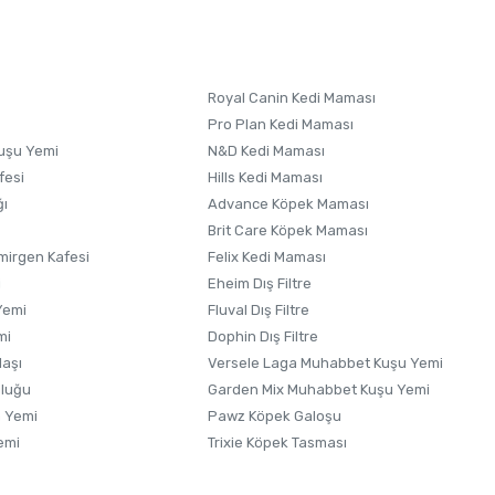
 formunu
kullanınız.
Royal Canin Kedi Maması
Pro Plan Kedi Maması
uşu Yemi
N&D Kedi Maması
fesi
Hills Kedi Maması
ğı
Advance Köpek Maması
Brit Care Köpek Maması
irgen Kafesi
Felix Kedi Maması
i
Eheim Dış Filtre
Yemi
Fluval Dış Filtre
mi
Dophin Dış Filtre
laşı
Versele Laga Muhabbet Kuşu Yemi
uluğu
Garden Mix Muhabbet Kuşu Yemi
 Yemi
Pawz Köpek Galoşu
emi
Trixie Köpek Tasması