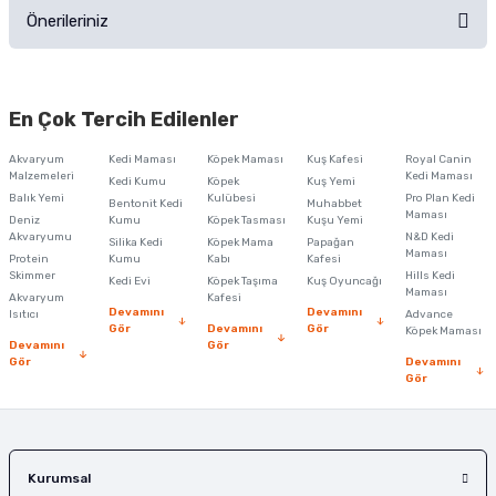
Önerileriniz
Soru Sor
Bu ürünün fiyat bilgisi, resim, ürün açıklamalarında ve diğer konularda
yetersiz gördüğünüz noktaları öneri formunu kullanarak tarafımıza
En Çok Tercih Edilenler
iletebilirsiniz.
Görüş ve önerileriniz için teşekkür ederiz.
Akvaryum
Kedi Maması
Köpek Maması
Kuş Kafesi
Royal Canin
Malzemeleri
Kedi Maması
Kedi Kumu
Köpek
Kuş Yemi
Ürün resmi kalitesiz, bozuk veya görüntülenemiyor.
Balık Yemi
Kulübesi
Pro Plan Kedi
Bentonit Kedi
Muhabbet
Maması
Deniz
Kumu
Köpek Tasması
Kuşu Yemi
Ürün açıklamasında eksik bilgiler bulunuyor.
Akvaryumu
N&D Kedi
Silika Kedi
Köpek Mama
Papağan
Maması
Protein
Ürün bilgilerinde hatalar bulunuyor.
Kumu
Kabı
Kafesi
Skimmer
Hills Kedi
Kedi Evi
Köpek Taşıma
Kuş Oyuncağı
Ürün fiyatı diğer sitelerden daha pahalı.
Maması
Akvaryum
Kafesi
Devamını
Devamını
Isıtıcı
Advance
Bu ürüne benzer farklı alternatifler olmalı.
Gör
Devamını
Gör
Köpek Maması
Devamını
Gör
Gör
Devamını
Gör
Gönder
Kurumsal