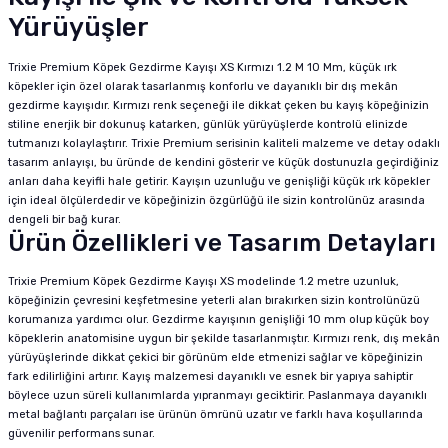
Yürüyüşler
Trixie Premium Köpek Gezdirme Kayışı XS Kırmızı 1.2 M 10 Mm, küçük ırk
köpekler için özel olarak tasarlanmış konforlu ve dayanıklı bir dış mekân
gezdirme kayışıdır. Kırmızı renk seçeneği ile dikkat çeken bu kayış köpeğinizin
stiline enerjik bir dokunuş katarken, günlük yürüyüşlerde kontrolü elinizde
tutmanızı kolaylaştırır. Trixie Premium serisinin kaliteli malzeme ve detay odaklı
tasarım anlayışı, bu üründe de kendini gösterir ve küçük dostunuzla geçirdiğiniz
anları daha keyifli hale getirir. Kayışın uzunluğu ve genişliği küçük ırk köpekler
için ideal ölçülerdedir ve köpeğinizin özgürlüğü ile sizin kontrolünüz arasında
dengeli bir bağ kurar.
Ürün Özellikleri ve Tasarım Detayları
Trixie Premium Köpek Gezdirme Kayışı XS modelinde 1.2 metre uzunluk,
köpeğinizin çevresini keşfetmesine yeterli alan bırakırken sizin kontrolünüzü
korumanıza yardımcı olur. Gezdirme kayışının genişliği 10 mm olup küçük boy
köpeklerin anatomisine uygun bir şekilde tasarlanmıştır. Kırmızı renk, dış mekân
yürüyüşlerinde dikkat çekici bir görünüm elde etmenizi sağlar ve köpeğinizin
fark edilirliğini artırır. Kayış malzemesi dayanıklı ve esnek bir yapıya sahiptir
böylece uzun süreli kullanımlarda yıpranmayı geciktirir. Paslanmaya dayanıklı
metal bağlantı parçaları ise ürünün ömrünü uzatır ve farklı hava koşullarında
güvenilir performans sunar.