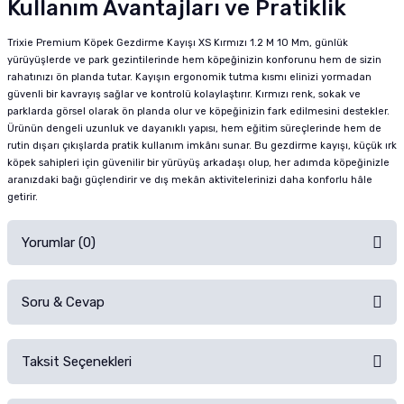
Kullanım Avantajları ve Pratiklik
Trixie Premium Köpek Gezdirme Kayışı XS Kırmızı 1.2 M 10 Mm, günlük
yürüyüşlerde ve park gezintilerinde hem köpeğinizin konforunu hem de sizin
rahatınızı ön planda tutar. Kayışın ergonomik tutma kısmı elinizi yormadan
güvenli bir kavrayış sağlar ve kontrolü kolaylaştırır. Kırmızı renk, sokak ve
parklarda görsel olarak ön planda olur ve köpeğinizin fark edilmesini destekler.
Ürünün dengeli uzunluk ve dayanıklı yapısı, hem eğitim süreçlerinde hem de
rutin dışarı çıkışlarda pratik kullanım imkânı sunar. Bu gezdirme kayışı, küçük ırk
köpek sahipleri için güvenilir bir yürüyüş arkadaşı olup, her adımda köpeğinizle
aranızdaki bağı güçlendirir ve dış mekân aktivitelerinizi daha konforlu hâle
getirir.
Yorumlar (0)
Soru & Cevap
Alışverişinizden sonra ürüne yorum yapın, alışveriş puanı kazanın!
Sorularınız için
iletişim formunu
kullanınız.
Taksit Seçenekleri
Ürün hakkında henüz soru sorulmamış.
Ürünü Satın Al ve Yorumla