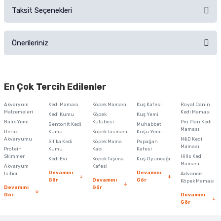
Taksit Seçenekleri
Ürün hakkında henüz soru sorulmamış.
Ürünü Satın Al ve Yorumla
Önerileriniz
Soru Sor
Bu ürünün fiyat bilgisi, resim, ürün açıklamalarında ve diğer konularda
yetersiz gördüğünüz noktaları öneri formunu kullanarak tarafımıza
En Çok Tercih Edilenler
iletebilirsiniz.
Görüş ve önerileriniz için teşekkür ederiz.
Akvaryum
Kedi Maması
Köpek Maması
Kuş Kafesi
Royal Canin
Malzemeleri
Kedi Maması
Kedi Kumu
Köpek
Kuş Yemi
Ürün resmi kalitesiz, bozuk veya görüntülenemiyor.
Balık Yemi
Kulübesi
Pro Plan Kedi
Bentonit Kedi
Muhabbet
Maması
Deniz
Kumu
Köpek Tasması
Kuşu Yemi
Ürün açıklamasında eksik bilgiler bulunuyor.
Akvaryumu
N&D Kedi
Silika Kedi
Köpek Mama
Papağan
Maması
Protein
Ürün bilgilerinde hatalar bulunuyor.
Kumu
Kabı
Kafesi
Skimmer
Hills Kedi
Kedi Evi
Köpek Taşıma
Kuş Oyuncağı
Ürün fiyatı diğer sitelerden daha pahalı.
Maması
Akvaryum
Kafesi
Devamını
Devamını
Isıtıcı
Advance
Bu ürüne benzer farklı alternatifler olmalı.
Gör
Devamını
Gör
Köpek Maması
Devamını
Gör
Gör
Devamını
Gör