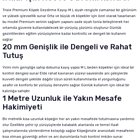
Trixie Premium Köpek Gezdirme Kayışı M L siyah rengiyle zamansız bir görünüm
ve yüksek işlevsellik sunar Orta ve büyük ırk köpekler için özel olarak tasarlanan
bu model Premium serinin sağlam yapısını sade siyah tonla birleştirerek her
ortamda güvenle kullanılabilecek bir yürüyüş çözümü oluşturur Günlük
gezintilerden eğitim yürüyüşlerine kadar kontrollü ve dengeli bir kullanım
sağlar
20 mm Genişlik ile Dengeli ve Rahat
Tutuş
Yirmi mm genişliğe sahip dokuma kayış yapısı M L beden köpekler için ideal bir
kontrol dengesi sunar Elde rahat kavranan yüzeyi sayesinde ani çekişlerde
kuvveti dengeli şekilde dağıtır Uzun süreli kullanımlarda el yorgunluğunu
azaltır ve konforlu bir yürüyüş deneyimi sağlar Günlük kullanım için ideal bir
kalınlığa sahiptir
1 Metre Uzunluk ile Yakın Mesafe
Hakimiyeti
Bir metrelik kısa uzunluk köpeğin her an yakın mesafede tutulmasına yardımcı
olur Özellikle şehir içi yürüyüşlerde kalabalık alanlarda ve temel itaat
çalışmalarında yönlendirme kolaylığı sağlar Köpeğinizle aranızdaki mesafenin
kısa olması güvenliği artırır ve ani durumlarda hızlı kontrol imkânı sunar