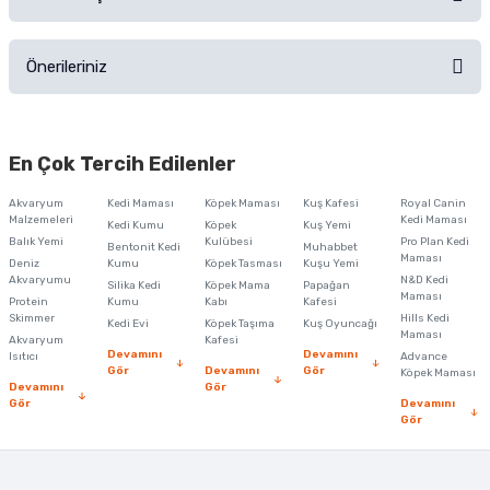
Ürün hakkında henüz soru sorulmamış.
Ürünü Satın Al ve Yorumla
Önerileriniz
Soru Sor
Bu ürünün fiyat bilgisi, resim, ürün açıklamalarında ve diğer konularda
yetersiz gördüğünüz noktaları öneri formunu kullanarak tarafımıza
En Çok Tercih Edilenler
iletebilirsiniz.
Görüş ve önerileriniz için teşekkür ederiz.
Akvaryum
Kedi Maması
Köpek Maması
Kuş Kafesi
Royal Canin
Malzemeleri
Kedi Maması
Kedi Kumu
Köpek
Kuş Yemi
Ürün resmi kalitesiz, bozuk veya görüntülenemiyor.
Balık Yemi
Kulübesi
Pro Plan Kedi
Bentonit Kedi
Muhabbet
Maması
Deniz
Kumu
Köpek Tasması
Kuşu Yemi
Ürün açıklamasında eksik bilgiler bulunuyor.
Akvaryumu
N&D Kedi
Silika Kedi
Köpek Mama
Papağan
Maması
Protein
Ürün bilgilerinde hatalar bulunuyor.
Kumu
Kabı
Kafesi
Skimmer
Hills Kedi
Kedi Evi
Köpek Taşıma
Kuş Oyuncağı
Ürün fiyatı diğer sitelerden daha pahalı.
Maması
Akvaryum
Kafesi
Devamını
Devamını
Isıtıcı
Advance
Bu ürüne benzer farklı alternatifler olmalı.
Gör
Devamını
Gör
Köpek Maması
Devamını
Gör
Gör
Devamını
Gör