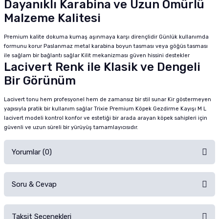
Dayanıklı Karabina ve Uzun Ömürlü
Malzeme Kalitesi
Premium kalite dokuma kumaş aşınmaya karşı dirençlidir Günlük kullanımda
formunu korur Paslanmaz metal karabina boyun tasması veya göğüs tasması
ile sağlam bir bağlantı sağlar Kilit mekanizması güven hissini destekler
Lacivert Renk ile Klasik ve Dengeli
Bir Görünüm
Lacivert tonu hem profesyonel hem de zamansız bir stil sunar Kir göstermeyen
yapısıyla pratik bir kullanım sağlar Trixie Premium Köpek Gezdirme Kayışı M L
lacivert modeli kontrol konfor ve estetiği bir arada arayan köpek sahipleri için
güvenli ve uzun süreli bir yürüyüş tamamlayıcısıdır.
Yorumlar (0)
Soru & Cevap
Alışverişinizden sonra ürüne yorum yapın, alışveriş puanı kazanın!
Sorularınız için
iletişim formunu
kullanınız.
Taksit Seçenekleri