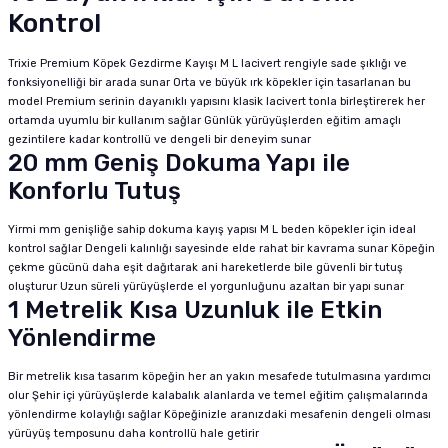
Kontrol
Trixie Premium Köpek Gezdirme Kayışı M L lacivert rengiyle sade şıklığı ve
fonksiyonelliği bir arada sunar Orta ve büyük ırk köpekler için tasarlanan bu
model Premium serinin dayanıklı yapısını klasik lacivert tonla birleştirerek her
ortamda uyumlu bir kullanım sağlar Günlük yürüyüşlerden eğitim amaçlı
gezintilere kadar kontrollü ve dengeli bir deneyim sunar
20 mm Geniş Dokuma Yapı ile
Konforlu Tutuş
Yirmi mm genişliğe sahip dokuma kayış yapısı M L beden köpekler için ideal
kontrol sağlar Dengeli kalınlığı sayesinde elde rahat bir kavrama sunar Köpeğin
çekme gücünü daha eşit dağıtarak ani hareketlerde bile güvenli bir tutuş
oluşturur Uzun süreli yürüyüşlerde el yorgunluğunu azaltan bir yapı sunar
1 Metrelik Kısa Uzunluk ile Etkin
Yönlendirme
Bir metrelik kısa tasarım köpeğin her an yakın mesafede tutulmasına yardımcı
olur Şehir içi yürüyüşlerde kalabalık alanlarda ve temel eğitim çalışmalarında
yönlendirme kolaylığı sağlar Köpeğinizle aranızdaki mesafenin dengeli olması
yürüyüş temposunu daha kontrollü hale getirir