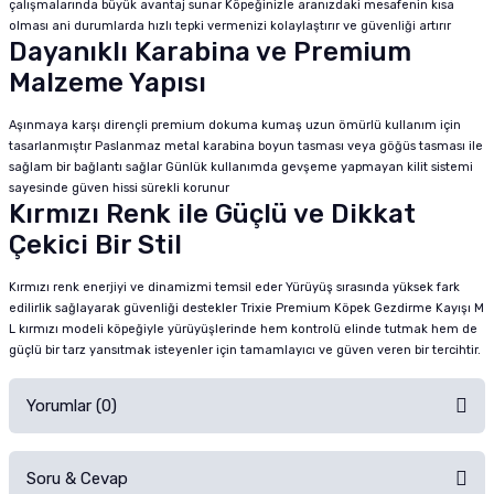
çalışmalarında büyük avantaj sunar Köpeğinizle aranızdaki mesafenin kısa
olması ani durumlarda hızlı tepki vermenizi kolaylaştırır ve güvenliği artırır
Dayanıklı Karabina ve Premium
Malzeme Yapısı
Aşınmaya karşı dirençli premium dokuma kumaş uzun ömürlü kullanım için
tasarlanmıştır Paslanmaz metal karabina boyun tasması veya göğüs tasması ile
sağlam bir bağlantı sağlar Günlük kullanımda gevşeme yapmayan kilit sistemi
sayesinde güven hissi sürekli korunur
Kırmızı Renk ile Güçlü ve Dikkat
Çekici Bir Stil
Kırmızı renk enerjiyi ve dinamizmi temsil eder Yürüyüş sırasında yüksek fark
edilirlik sağlayarak güvenliği destekler Trixie Premium Köpek Gezdirme Kayışı M
L kırmızı modeli köpeğiyle yürüyüşlerinde hem kontrolü elinde tutmak hem de
güçlü bir tarz yansıtmak isteyenler için tamamlayıcı ve güven veren bir tercihtir.
Yorumlar (0)
Soru & Cevap