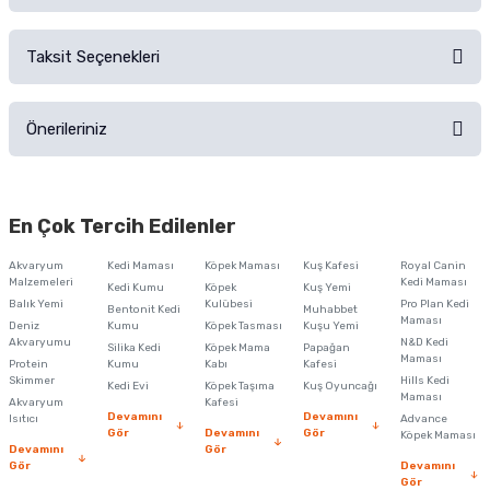
Alışverişinizden sonra ürüne yorum yapın, alışveriş puanı kazanın!
Sorularınız için
iletişim formunu
kullanınız.
Taksit Seçenekleri
Ürün hakkında henüz soru sorulmamış.
Ürünü Satın Al ve Yorumla
Önerileriniz
Soru Sor
Bu ürünün fiyat bilgisi, resim, ürün açıklamalarında ve diğer konularda
yetersiz gördüğünüz noktaları öneri formunu kullanarak tarafımıza
En Çok Tercih Edilenler
iletebilirsiniz.
Görüş ve önerileriniz için teşekkür ederiz.
Akvaryum
Kedi Maması
Köpek Maması
Kuş Kafesi
Royal Canin
Malzemeleri
Kedi Maması
Kedi Kumu
Köpek
Kuş Yemi
Ürün resmi kalitesiz, bozuk veya görüntülenemiyor.
Balık Yemi
Kulübesi
Pro Plan Kedi
Bentonit Kedi
Muhabbet
Maması
Deniz
Kumu
Köpek Tasması
Kuşu Yemi
Ürün açıklamasında eksik bilgiler bulunuyor.
Akvaryumu
N&D Kedi
Silika Kedi
Köpek Mama
Papağan
Maması
Protein
Ürün bilgilerinde hatalar bulunuyor.
Kumu
Kabı
Kafesi
Skimmer
Hills Kedi
Kedi Evi
Köpek Taşıma
Kuş Oyuncağı
Ürün fiyatı diğer sitelerden daha pahalı.
Maması
Akvaryum
Kafesi
Devamını
Devamını
Isıtıcı
Advance
Bu ürüne benzer farklı alternatifler olmalı.
Gör
Devamını
Gör
Köpek Maması
Devamını
Gör
Gör
Devamını
Gör