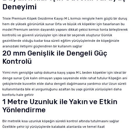
Deneyimi
Trixie Premium Köpek Gezdirme Kayışı M L kırmızı rengiyle hem güçlü bir duruş
hem de yüksek görünürlük sunar Orta ve büyük ırk köpekler için tasarlanan bu
model Premium serinin dayanıklı yapısını dikkat çekici kırmızı tonla birleştirerek
kontrollü ve güvenli yürüyüşler için ideal bir seçenek oluşturur Günlük
gezintilerde olduğu kadar kısa süreli eğitim yürüyüşlerinde de köpeğinizle
aranızdaki iletişimi güçlendiren bir kullanım sağlar
20 mm Genişlik ile Dengeli Güç
Kontrolü
Yirmi mm genişliğe sahip dokuma kayış yapısı M L beden köpekler için ideal bir
denge sunar Çok kalın olmayan yapısı sayesinde elde rahat tutulur Köpeğin ani
çekişlerinde kuvvetin elde daha dengeli dağılmasına yardımcı olur Uzun süreli
kullanımlarda bile el yorgunluğunu azaltan bu yapı günlük yürüyüşleri daha
konforlu hale getirir
1 Metre Uzunluk ile Yakın ve Etkin
Yönlendirme
Bir metrelik kısa uzunluk köpeğin sürekli kontrol altında tutulmasını sağlar
Özellikle şehir içi yürüyüşlerde kalabalık alanlarda ve temel itaat