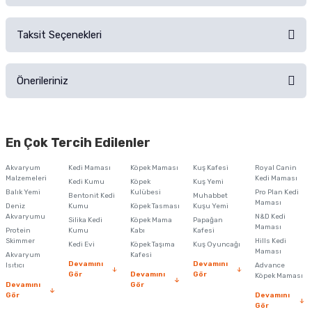
Alışverişinizden sonra ürüne yorum yapın, alışveriş puanı kazanın!
Sorularınız için
iletişim formunu
kullanınız.
Taksit Seçenekleri
Ürün hakkında henüz soru sorulmamış.
Ürünü Satın Al ve Yorumla
Önerileriniz
Soru Sor
Bu ürünün fiyat bilgisi, resim, ürün açıklamalarında ve diğer konularda
yetersiz gördüğünüz noktaları öneri formunu kullanarak tarafımıza
En Çok Tercih Edilenler
iletebilirsiniz.
Görüş ve önerileriniz için teşekkür ederiz.
Akvaryum
Kedi Maması
Köpek Maması
Kuş Kafesi
Royal Canin
Malzemeleri
Kedi Maması
Kedi Kumu
Köpek
Kuş Yemi
Ürün resmi kalitesiz, bozuk veya görüntülenemiyor.
Balık Yemi
Kulübesi
Pro Plan Kedi
Bentonit Kedi
Muhabbet
Maması
Deniz
Kumu
Köpek Tasması
Kuşu Yemi
Ürün açıklamasında eksik bilgiler bulunuyor.
Akvaryumu
N&D Kedi
Silika Kedi
Köpek Mama
Papağan
Maması
Protein
Ürün bilgilerinde hatalar bulunuyor.
Kumu
Kabı
Kafesi
Skimmer
Hills Kedi
Kedi Evi
Köpek Taşıma
Kuş Oyuncağı
Ürün fiyatı diğer sitelerden daha pahalı.
Maması
Akvaryum
Kafesi
Devamını
Devamını
Isıtıcı
Advance
Bu ürüne benzer farklı alternatifler olmalı.
Gör
Devamını
Gör
Köpek Maması
Devamını
Gör
Gör
Devamını
Gör