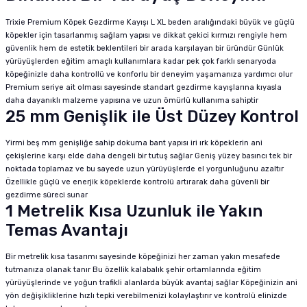
Trixie Premium Köpek Gezdirme Kayışı L XL beden aralığındaki büyük ve güçlü
köpekler için tasarlanmış sağlam yapısı ve dikkat çekici kırmızı rengiyle hem
güvenlik hem de estetik beklentileri bir arada karşılayan bir üründür Günlük
yürüyüşlerden eğitim amaçlı kullanımlara kadar pek çok farklı senaryoda
köpeğinizle daha kontrollü ve konforlu bir deneyim yaşamanıza yardımcı olur
Premium seriye ait olması sayesinde standart gezdirme kayışlarına kıyasla
daha dayanıklı malzeme yapısına ve uzun ömürlü kullanıma sahiptir
25 mm Genişlik ile Üst Düzey Kontrol
Yirmi beş mm genişliğe sahip dokuma bant yapısı iri ırk köpeklerin ani
çekişlerine karşı elde daha dengeli bir tutuş sağlar Geniş yüzey basıncı tek bir
noktada toplamaz ve bu sayede uzun yürüyüşlerde el yorgunluğunu azaltır
Özellikle güçlü ve enerjik köpeklerde kontrolü artırarak daha güvenli bir
gezdirme süreci sunar
1 Metrelik Kısa Uzunluk ile Yakın
Temas Avantajı
Bir metrelik kısa tasarımı sayesinde köpeğinizi her zaman yakın mesafede
tutmanıza olanak tanır Bu özellik kalabalık şehir ortamlarında eğitim
yürüyüşlerinde ve yoğun trafikli alanlarda büyük avantaj sağlar Köpeğinizin ani
yön değişikliklerine hızlı tepki verebilmenizi kolaylaştırır ve kontrolü elinizde