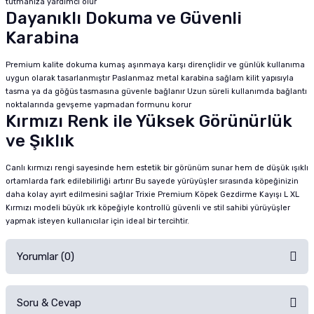
tutmanıza yardımcı olur
Dayanıklı Dokuma ve Güvenli
Karabina
Premium kalite dokuma kumaş aşınmaya karşı dirençlidir ve günlük kullanıma
uygun olarak tasarlanmıştır Paslanmaz metal karabina sağlam kilit yapısıyla
tasma ya da göğüs tasmasına güvenle bağlanır Uzun süreli kullanımda bağlantı
noktalarında gevşeme yapmadan formunu korur
Kırmızı Renk ile Yüksek Görünürlük
ve Şıklık
Canlı kırmızı rengi sayesinde hem estetik bir görünüm sunar hem de düşük ışıklı
ortamlarda fark edilebilirliği artırır Bu sayede yürüyüşler sırasında köpeğinizin
daha kolay ayırt edilmesini sağlar Trixie Premium Köpek Gezdirme Kayışı L XL
Kırmızı modeli büyük ırk köpeğiyle kontrollü güvenli ve stil sahibi yürüyüşler
yapmak isteyen kullanıcılar için ideal bir tercihtir.
Yorumlar (0)
Soru & Cevap