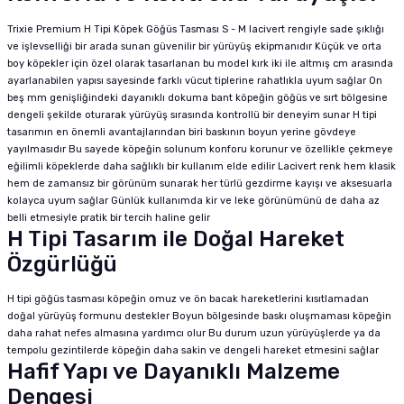
Trixie Premium H Tipi Köpek Göğüs Tasması S - M lacivert rengiyle sade şıklığı
ve işlevselliği bir arada sunan güvenilir bir yürüyüş ekipmanıdır Küçük ve orta
boy köpekler için özel olarak tasarlanan bu model kırk iki ile altmış cm arasında
ayarlanabilen yapısı sayesinde farklı vücut tiplerine rahatlıkla uyum sağlar On
beş mm genişliğindeki dayanıklı dokuma bant köpeğin göğüs ve sırt bölgesine
dengeli şekilde oturarak yürüyüş sırasında kontrollü bir deneyim sunar H tipi
tasarımın en önemli avantajlarından biri baskının boyun yerine gövdeye
yayılmasıdır Bu sayede köpeğin solunum konforu korunur ve özellikle çekmeye
eğilimli köpeklerde daha sağlıklı bir kullanım elde edilir Lacivert renk hem klasik
hem de zamansız bir görünüm sunarak her türlü gezdirme kayışı ve aksesuarla
kolayca uyum sağlar Günlük kullanımda kir ve leke görünümünü de daha az
belli etmesiyle pratik bir tercih haline gelir
H Tipi Tasarım ile Doğal Hareket
Özgürlüğü
H tipi göğüs tasması köpeğin omuz ve ön bacak hareketlerini kısıtlamadan
doğal yürüyüş formunu destekler Boyun bölgesinde baskı oluşmaması köpeğin
daha rahat nefes almasına yardımcı olur Bu durum uzun yürüyüşlerde ya da
tempolu gezintilerde köpeğin daha sakin ve dengeli hareket etmesini sağlar
Hafif Yapı ve Dayanıklı Malzeme
Dengesi