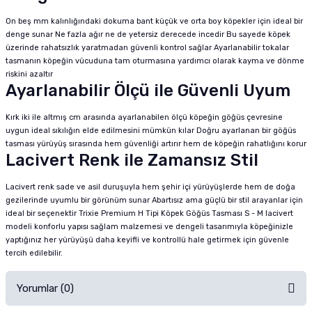
On beş mm kalınlığındaki dokuma bant küçük ve orta boy köpekler için ideal bir
denge sunar Ne fazla ağır ne de yetersiz derecede incedir Bu sayede köpek
üzerinde rahatsızlık yaratmadan güvenli kontrol sağlar Ayarlanabilir tokalar
tasmanın köpeğin vücuduna tam oturmasına yardımcı olarak kayma ve dönme
riskini azaltır
Ayarlanabilir Ölçü ile Güvenli Uyum
Kırk iki ile altmış cm arasında ayarlanabilen ölçü köpeğin göğüs çevresine
uygun ideal sıkılığın elde edilmesini mümkün kılar Doğru ayarlanan bir göğüs
tasması yürüyüş sırasında hem güvenliği artırır hem de köpeğin rahatlığını korur
Lacivert Renk ile Zamansız Stil
Lacivert renk sade ve asil duruşuyla hem şehir içi yürüyüşlerde hem de doğa
gezilerinde uyumlu bir görünüm sunar Abartısız ama güçlü bir stil arayanlar için
ideal bir seçenektir Trixie Premium H Tipi Köpek Göğüs Tasması S - M lacivert
modeli konforlu yapısı sağlam malzemesi ve dengeli tasarımıyla köpeğinizle
yaptığınız her yürüyüşü daha keyifli ve kontrollü hale getirmek için güvenle
tercih edilebilir.
Yorumlar (0)