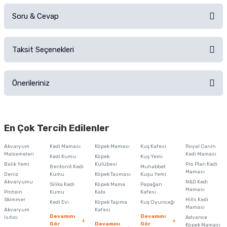
Soru & Cevap
Alışverişinizden sonra ürüne yorum yapın, alışveriş puanı kazanın!
Sorularınız için
iletişim formunu
kullanınız.
Taksit Seçenekleri
Ürün hakkında henüz soru sorulmamış.
Ürünü Satın Al ve Yorumla
Önerileriniz
Soru Sor
Bu ürünün fiyat bilgisi, resim, ürün açıklamalarında ve diğer konularda
yetersiz gördüğünüz noktaları öneri formunu kullanarak tarafımıza
En Çok Tercih Edilenler
iletebilirsiniz.
Görüş ve önerileriniz için teşekkür ederiz.
Akvaryum
Kedi Maması
Köpek Maması
Kuş Kafesi
Royal Canin
Malzemeleri
Kedi Maması
Kedi Kumu
Köpek
Kuş Yemi
Ürün resmi kalitesiz, bozuk veya görüntülenemiyor.
Balık Yemi
Kulübesi
Pro Plan Kedi
Bentonit Kedi
Muhabbet
Maması
Deniz
Kumu
Köpek Tasması
Kuşu Yemi
Ürün açıklamasında eksik bilgiler bulunuyor.
Akvaryumu
N&D Kedi
Silika Kedi
Köpek Mama
Papağan
Maması
Protein
Ürün bilgilerinde hatalar bulunuyor.
Kumu
Kabı
Kafesi
Skimmer
Hills Kedi
Kedi Evi
Köpek Taşıma
Kuş Oyuncağı
Ürün fiyatı diğer sitelerden daha pahalı.
Maması
Akvaryum
Kafesi
Devamını
Devamını
Isıtıcı
Advance
Bu ürüne benzer farklı alternatifler olmalı.
Gör
Devamını
Gör
Köpek Maması