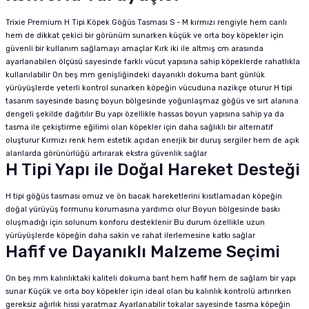
Trixie Premium H Tipi Köpek Göğüs Tasması S - M kırmızı rengiyle hem canlı
hem de dikkat çekici bir görünüm sunarken küçük ve orta boy köpekler için
güvenli bir kullanım sağlamayı amaçlar Kırk iki ile altmış cm arasında
ayarlanabilen ölçüsü sayesinde farklı vücut yapısına sahip köpeklerde rahatlıkla
kullanılabilir On beş mm genişliğindeki dayanıklı dokuma bant günlük
yürüyüşlerde yeterli kontrol sunarken köpeğin vücuduna nazikçe oturur H tipi
tasarım sayesinde basınç boyun bölgesinde yoğunlaşmaz göğüs ve sırt alanına
dengeli şekilde dağıtılır Bu yapı özellikle hassas boyun yapısına sahip ya da
tasma ile çekiştirme eğilimi olan köpekler için daha sağlıklı bir alternatif
oluşturur Kırmızı renk hem estetik açıdan enerjik bir duruş sergiler hem de açık
alanlarda görünürlüğü artırarak ekstra güvenlik sağlar
H Tipi Yapı ile Doğal Hareket Desteği
H tipi göğüs tasması omuz ve ön bacak hareketlerini kısıtlamadan köpeğin
doğal yürüyüş formunu korumasına yardımcı olur Boyun bölgesinde baskı
oluşmadığı için solunum konforu desteklenir Bu durum özellikle uzun
yürüyüşlerde köpeğin daha sakin ve rahat ilerlemesine katkı sağlar
Hafif ve Dayanıklı Malzeme Seçimi
On beş mm kalınlıktaki kaliteli dokuma bant hem hafif hem de sağlam bir yapı
sunar Küçük ve orta boy köpekler için ideal olan bu kalınlık kontrolü artırırken
gereksiz ağırlık hissi yaratmaz Ayarlanabilir tokalar sayesinde tasma köpeğin