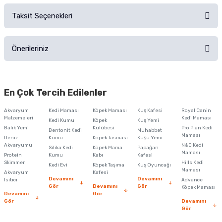
Sorularınız için
iletişim formunu
kullanınız.
Taksit Seçenekleri
Ürün hakkında henüz soru sorulmamış.
Ürünü Satın Al ve Yorumla
Önerileriniz
Soru Sor
Bu ürünün fiyat bilgisi, resim, ürün açıklamalarında ve diğer konularda
yetersiz gördüğünüz noktaları öneri formunu kullanarak tarafımıza
En Çok Tercih Edilenler
iletebilirsiniz.
Görüş ve önerileriniz için teşekkür ederiz.
Akvaryum
Kedi Maması
Köpek Maması
Kuş Kafesi
Royal Canin
Malzemeleri
Kedi Maması
Kedi Kumu
Köpek
Kuş Yemi
Ürün resmi kalitesiz, bozuk veya görüntülenemiyor.
Balık Yemi
Kulübesi
Pro Plan Kedi
Bentonit Kedi
Muhabbet
Maması
Deniz
Kumu
Köpek Tasması
Kuşu Yemi
Ürün açıklamasında eksik bilgiler bulunuyor.
Akvaryumu
N&D Kedi
Silika Kedi
Köpek Mama
Papağan
Maması
Protein
Ürün bilgilerinde hatalar bulunuyor.
Kumu
Kabı
Kafesi
Skimmer
Hills Kedi
Kedi Evi
Köpek Taşıma
Kuş Oyuncağı
Ürün fiyatı diğer sitelerden daha pahalı.
Maması
Akvaryum
Kafesi
Devamını
Devamını
Isıtıcı
Advance
Bu ürüne benzer farklı alternatifler olmalı.
Gör
Devamını
Gör
Köpek Maması
Devamını
Gör
Gör
Devamını
Gör