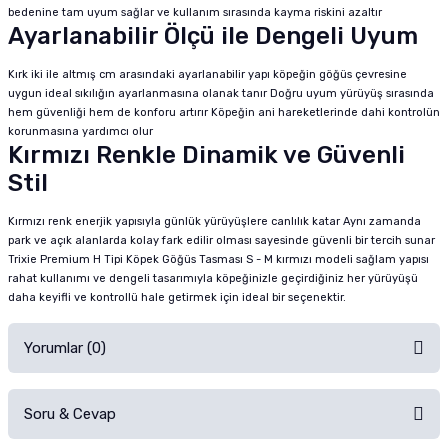
bedenine tam uyum sağlar ve kullanım sırasında kayma riskini azaltır
Ayarlanabilir Ölçü ile Dengeli Uyum
Kırk iki ile altmış cm arasındaki ayarlanabilir yapı köpeğin göğüs çevresine
uygun ideal sıkılığın ayarlanmasına olanak tanır Doğru uyum yürüyüş sırasında
hem güvenliği hem de konforu artırır Köpeğin ani hareketlerinde dahi kontrolün
korunmasına yardımcı olur
Kırmızı Renkle Dinamik ve Güvenli
Stil
Kırmızı renk enerjik yapısıyla günlük yürüyüşlere canlılık katar Aynı zamanda
park ve açık alanlarda kolay fark edilir olması sayesinde güvenli bir tercih sunar
Trixie Premium H Tipi Köpek Göğüs Tasması S - M kırmızı modeli sağlam yapısı
rahat kullanımı ve dengeli tasarımıyla köpeğinizle geçirdiğiniz her yürüyüşü
daha keyifli ve kontrollü hale getirmek için ideal bir seçenektir.
Yorumlar (0)
Soru & Cevap
Alışverişinizden sonra ürüne yorum yapın, alışveriş puanı kazanın!