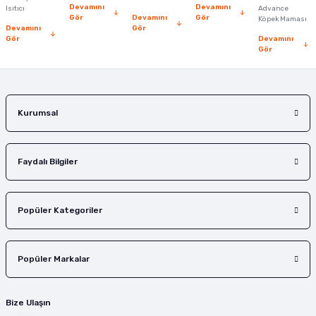
Devamını
Devamını
Isıtıcı
Advance
Bu ürüne benzer farklı alternatifler olmalı.
Gör
Devamını
Gör
Köpek Maması
Devamını
Gör
Gör
Devamını
Gör
Gönder
Kurumsal
Faydalı Bilgiler
Popüler Kategoriler
Popüler Markalar
Bize Ulaşın