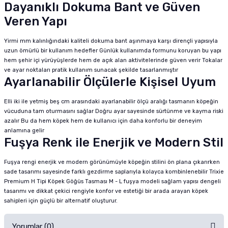
Dayanıklı Dokuma Bant ve Güven
Veren Yapı
Yirmi mm kalınlığındaki kaliteli dokuma bant aşınmaya karşı dirençli yapısıyla
uzun ömürlü bir kullanım hedefler Günlük kullanımda formunu koruyan bu yapı
hem şehir içi yürüyüşlerde hem de açık alan aktivitelerinde güven verir Tokalar
ve ayar noktaları pratik kullanım sunacak şekilde tasarlanmıştır
Ayarlanabilir Ölçülerle Kişisel Uyum
Elli iki ile yetmiş beş cm arasındaki ayarlanabilir ölçü aralığı tasmanın köpeğin
vücuduna tam oturmasını sağlar Doğru ayar sayesinde sürtünme ve kayma riski
azalır Bu da hem köpek hem de kullanıcı için daha konforlu bir deneyim
anlamına gelir
Fuşya Renk ile Enerjik ve Modern Stil
Fuşya rengi enerjik ve modern görünümüyle köpeğin stilini ön plana çıkarırken
sade tasarımı sayesinde farklı gezdirme saplarıyla kolayca kombinlenebilir Trixie
Premium H Tipi Köpek Göğüs Tasması M - L fuşya modeli sağlam yapısı dengeli
tasarımı ve dikkat çekici rengiyle konfor ve estetiği bir arada arayan köpek
sahipleri için güçlü bir alternatif oluşturur.
Yorumlar (0)