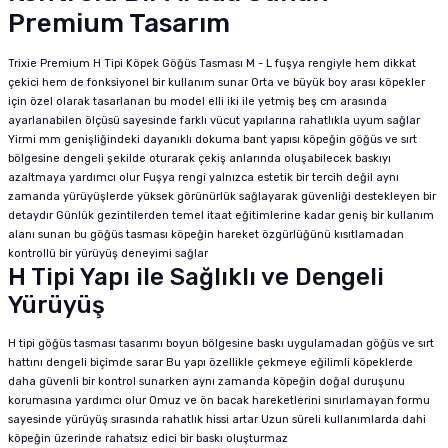
Premium Tasarım
Trixie Premium H Tipi Köpek Göğüs Tasması M - L fuşya rengiyle hem dikkat
çekici hem de fonksiyonel bir kullanım sunar Orta ve büyük boy arası köpekler
için özel olarak tasarlanan bu model elli iki ile yetmiş beş cm arasında
ayarlanabilen ölçüsü sayesinde farklı vücut yapılarına rahatlıkla uyum sağlar
Yirmi mm genişliğindeki dayanıklı dokuma bant yapısı köpeğin göğüs ve sırt
bölgesine dengeli şekilde oturarak çekiş anlarında oluşabilecek baskıyı
azaltmaya yardımcı olur Fuşya rengi yalnızca estetik bir tercih değil aynı
zamanda yürüyüşlerde yüksek görünürlük sağlayarak güvenliği destekleyen bir
detaydır Günlük gezintilerden temel itaat eğitimlerine kadar geniş bir kullanım
alanı sunan bu göğüs tasması köpeğin hareket özgürlüğünü kısıtlamadan
kontrollü bir yürüyüş deneyimi sağlar
H Tipi Yapı ile Sağlıklı ve Dengeli
Yürüyüş
H tipi göğüs tasması tasarımı boyun bölgesine baskı uygulamadan göğüs ve sırt
hattını dengeli biçimde sarar Bu yapı özellikle çekmeye eğilimli köpeklerde
daha güvenli bir kontrol sunarken aynı zamanda köpeğin doğal duruşunu
korumasına yardımcı olur Omuz ve ön bacak hareketlerini sınırlamayan formu
sayesinde yürüyüş sırasında rahatlık hissi artar Uzun süreli kullanımlarda dahi
köpeğin üzerinde rahatsız edici bir baskı oluşturmaz