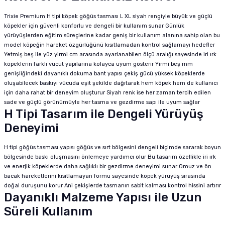
Trixie Premium H tipi köpek göğüs tasması L XL siyah rengiyle büyük ve güçlü
köpekler için güvenli konforlu ve dengeli bir kullanım sunar Günlük
yürüyüşlerden eğitim süreçlerine kadar geniş bir kullanım alanına sahip olan bu
model köpeğin hareket özgürlüğünü kısıtlamadan kontrol sağlamayı hedefler
Yetmiş beş ile yüz yirmi cm arasında ayarlanabilen ölçü aralığı sayesinde iri ırk
köpeklerin farklı vücut yapılarına kolayca uyum gösterir Yirmi beş mm
genişliğindeki dayanıklı dokuma bant yapısı çekiş gücü yüksek köpeklerde
oluşabilecek baskıyı vücuda eşit şekilde dağıtarak hem köpek hem de kullanıcı
için daha rahat bir deneyim oluşturur Siyah renk ise her zaman tercih edilen
sade ve güçlü görünümüyle her tasma ve gezdirme sapı ile uyum sağlar
H Tipi Tasarım ile Dengeli Yürüyüş
Deneyimi
H tipi göğüs tasması yapısı göğüs ve sırt bölgesini dengeli biçimde sararak boyun
bölgesinde baskı oluşmasını önlemeye yardımcı olur Bu tasarım özellikle iri ırk
ve enerjik köpeklerde daha sağlıklı bir gezdirme deneyimi sunar Omuz ve ön
bacak hareketlerini kısıtlamayan formu sayesinde köpek yürüyüş sırasında
doğal duruşunu korur Ani çekişlerde tasmanın sabit kalması kontrol hissini artırır
Dayanıklı Malzeme Yapısı ile Uzun
Süreli Kullanım