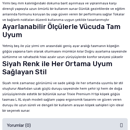
Yirmi beş mm kalınlığındaki dokuma bant aşınmaya ve yıpranmaya karşı
dirençli yapısıyla uzun ömürlü bir kullanım sunar Günlük gezintilerde ve eğitim
anlarında formunu koruyan bu yapı güven veren bir performans sağlar Tokalar
ve bağlantı noktaları düzenli kullanıma uygun şekilde tasarlanmıştır
Ayarlanabilir Ölçülerle Vücuda Tam
Uyum
Yetmiş beş ile yüz yirmi cm arasındaki geniş ayar aralığı tasmanın köpeğin
göğüs yapısına tam olarak oturmasını mümkün kılar Doğru ayarlama sayesinde
sürtünme ve rahatsızlık hissi azalır uzun yürüyüşlerde konfor seviyesi yükselir
Siyah Renk ile Her Ortama Uyum
Sağlayan Stil
Siyah renk zamansız görünümü ve sade şıklığı ile her ortamda uyumlu bir stil
oluşturur Abartıdan uzak güçlü duruşu sayesinde hem şehir içi hem de doğa
yürüyüşlerinde estetik bir bütünlük sunar Trixie Premium H tipi köpek göğüs
tasması L XL siyah modeli sağlam yapısı ergonomik tasarımı ve güven veren
duruşu ile uzun süreli ve dengeli bir kullanım arayan köpek sahipleri için ideal
bir seçenek sunar.
Yorumlar (0)