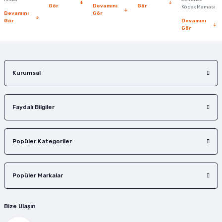
Bu ürüne benzer farklı alternatifler olmalı.
Gör
Devamını
Gör
Köpek Maması
Devamını
Gör
Gör
Devamını
Gör
Gönder
Kurumsal
Faydalı Bilgiler
Popüler Kategoriler
Popüler Markalar
Bize Ulaşın