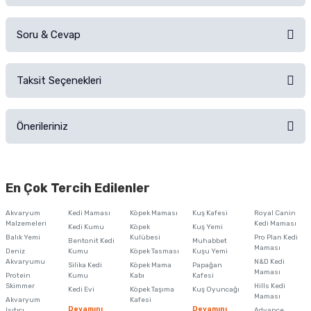
Soru & Cevap
Alışverişinizden sonra ürüne yorum yapın, alışveriş puanı kazanın!
Sorularınız için
iletişim formunu
kullanınız.
Taksit Seçenekleri
Ürün hakkında henüz soru sorulmamış.
Ürünü Satın Al ve Yorumla
Önerileriniz
Soru Sor
Bu ürünün fiyat bilgisi, resim, ürün açıklamalarında ve diğer konularda
yetersiz gördüğünüz noktaları öneri formunu kullanarak tarafımıza
En Çok Tercih Edilenler
iletebilirsiniz.
Görüş ve önerileriniz için teşekkür ederiz.
Akvaryum
Kedi Maması
Köpek Maması
Kuş Kafesi
Royal Canin
Malzemeleri
Kedi Maması
Kedi Kumu
Köpek
Kuş Yemi
Ürün resmi kalitesiz, bozuk veya görüntülenemiyor.
Balık Yemi
Kulübesi
Pro Plan Kedi
Bentonit Kedi
Muhabbet
Maması
Deniz
Kumu
Köpek Tasması
Kuşu Yemi
Ürün açıklamasında eksik bilgiler bulunuyor.
Akvaryumu
N&D Kedi
Silika Kedi
Köpek Mama
Papağan
Maması
Protein
Ürün bilgilerinde hatalar bulunuyor.
Kumu
Kabı
Kafesi
Skimmer
Hills Kedi
Kedi Evi
Köpek Taşıma
Kuş Oyuncağı
Ürün fiyatı diğer sitelerden daha pahalı.
Maması
Akvaryum
Kafesi
Devamını
Devamını
Isıtıcı
Advance