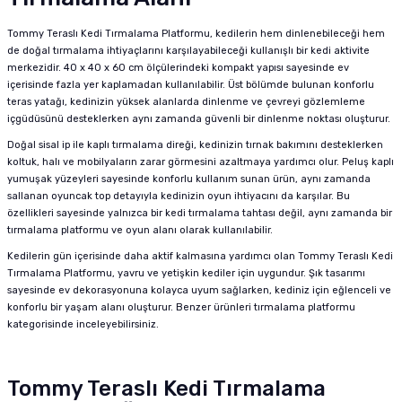
Tommy Teraslı Kedi Tırmalama Platformu, kedilerin hem dinlenebileceği hem
de doğal tırmalama ihtiyaçlarını karşılayabileceği kullanışlı bir kedi aktivite
merkezidir. 40 x 40 x 60 cm ölçülerindeki kompakt yapısı sayesinde ev
içerisinde fazla yer kaplamadan kullanılabilir. Üst bölümde bulunan konforlu
teras yatağı, kedinizin yüksek alanlarda dinlenme ve çevreyi gözlemleme
içgüdüsünü desteklerken aynı zamanda güvenli bir dinlenme noktası oluşturur.
Doğal sisal ip ile kaplı tırmalama direği, kedinizin tırnak bakımını desteklerken
koltuk, halı ve mobilyaların zarar görmesini azaltmaya yardımcı olur. Peluş kaplı
yumuşak yüzeyleri sayesinde konforlu kullanım sunan ürün, aynı zamanda
sallanan oyuncak top detayıyla kedinizin oyun ihtiyacını da karşılar. Bu
özellikleri sayesinde yalnızca bir kedi tırmalama tahtası değil, aynı zamanda bir
tırmalama platformu ve oyun alanı olarak kullanılabilir.
Kedilerin gün içerisinde daha aktif kalmasına yardımcı olan Tommy Teraslı Kedi
Tırmalama Platformu, yavru ve yetişkin kediler için uygundur. Şık tasarımı
sayesinde ev dekorasyonuna kolayca uyum sağlarken, kediniz için eğlenceli ve
konforlu bir yaşam alanı oluşturur. Benzer ürünleri
tırmalama platformu
kategorisinde inceleyebilirsiniz.
Tommy Teraslı Kedi Tırmalama