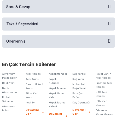
Soru & Cevap
Alışverişinizden sonra ürüne yorum yapın, alışveriş puanı kazanın!
Sorularınız için
iletişim formunu
kullanınız.
Taksit Seçenekleri
Ürün hakkında henüz soru sorulmamış.
Ürünü Satın Al ve Yorumla
Önerileriniz
Soru Sor
Bu ürünün fiyat bilgisi, resim, ürün açıklamalarında ve diğer konularda
yetersiz gördüğünüz noktaları öneri formunu kullanarak tarafımıza
En Çok Tercih Edilenler
iletebilirsiniz.
Görüş ve önerileriniz için teşekkür ederiz.
Akvaryum
Kedi Maması
Köpek Maması
Kuş Kafesi
Royal Canin
Malzemeleri
Kedi Maması
Kedi Kumu
Köpek
Kuş Yemi
Ürün resmi kalitesiz, bozuk veya görüntülenemiyor.
Balık Yemi
Kulübesi
Pro Plan Kedi
Bentonit Kedi
Muhabbet
Maması
Deniz
Kumu
Köpek Tasması
Kuşu Yemi
Ürün açıklamasında eksik bilgiler bulunuyor.
Akvaryumu
N&D Kedi
Silika Kedi
Köpek Mama
Papağan
Maması
Protein
Ürün bilgilerinde hatalar bulunuyor.
Kumu
Kabı
Kafesi
Skimmer
Hills Kedi
Kedi Evi
Köpek Taşıma
Kuş Oyuncağı
Ürün fiyatı diğer sitelerden daha pahalı.
Maması
Akvaryum
Kafesi
Devamını
Devamını
Isıtıcı
Advance
Bu ürüne benzer farklı alternatifler olmalı.
Gör
Devamını
Gör
Köpek Maması