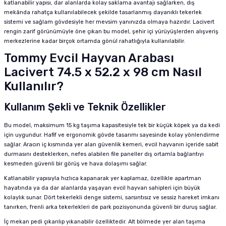
katlanabilir yapısı, dar alanlarda kolay saklama avantajı sağlarken, dış
mekânda rahatça kullanılabilecek şekilde tasarlanmış dayanıklı tekerlek
sistemi ve sağlam gövdesiyle her mevsim yanınızda olmaya hazırdır. Lacivert
rengin zarif görünümüyle öne çıkan bu model, şehir içi yürüyüşlerden alışveriş
merkezlerine kadar birçok ortamda gönül rahatlığıyla kullanılabilir.
Tommy Evcil Hayvan Arabası
Lacivert 74.5 x 52.2 x 98 cm Nasıl
Kullanılır?
Kullanım Şekli ve Teknik Özellikler
Bu model, maksimum 15 kg taşıma kapasitesiyle tek bir küçük köpek ya da kedi
için uygundur. Hafif ve ergonomik gövde tasarımı sayesinde kolay yönlendirme
sağlar. Aracın iç kısmında yer alan güvenlik kemeri, evcil hayvanın içeride sabit
durmasını desteklerken, nefes alabilen file paneller dış ortamla bağlantıyı
kesmeden güvenli bir görüş ve hava dolaşımı sağlar.
Katlanabilir yapısıyla hızlıca kapanarak yer kaplamaz, özellikle apartman
hayatında ya da dar alanlarda yaşayan evcil hayvan sahipleri için büyük
kolaylık sunar. Dört tekerlekli denge sistemi, sarsıntısız ve sessiz hareket imkanı
tanırken, frenli arka tekerlekleri de park pozisyonunda güvenli bir duruş sağlar.
İç mekan pedi çıkarılıp yıkanabilir özelliktedir. Alt bölmede yer alan taşıma