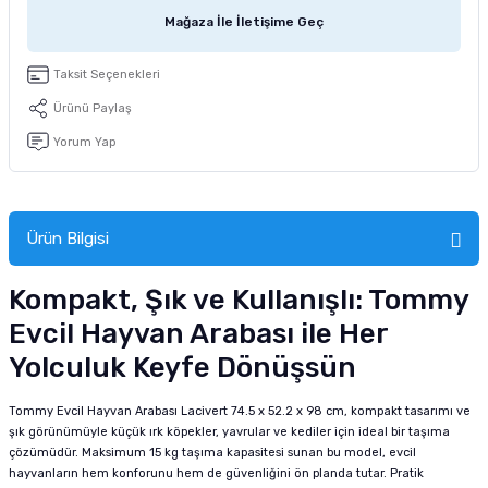
tucu
Sepeti
 Fırçası
Sump Filtre Malzemesi
Pro Plan Kedi Maması
Mağaza İle İletişime Geç
Pond Ürünleri
 Güvenlik Ürünleri
Akvaryum Ozon ve UV Ürünleri
Purina Kedi Maması
Taksit Seçenekleri
Ürünü Paylaş
manları
akım Ürünleri
Royal Canin Kedi Maması
Yorum Yap
lik ve Bakım Ürünleri
uluk
Ürün Bilgisi
 - Akvaryum Kumu
Kompakt, Şık ve Kullanışlı: Tommy
Evcil Hayvan Arabası ile Her
 Parçaları
Yolculuk Keyfe Dönüşsün
e Malzemesi
Tommy Evcil Hayvan Arabası Lacivert 74.5 x 52.2 x 98 cm, kompakt tasarımı ve
şık görünümüyle küçük ırk köpekler, yavrular ve kediler için ideal bir taşıma
çözümüdür. Maksimum 15 kg taşıma kapasitesi sunan bu model, evcil
hayvanların hem konforunu hem de güvenliğini ön planda tutar. Pratik