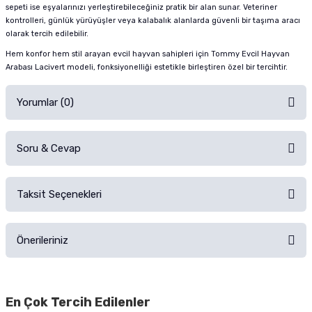
sepeti ise eşyalarınızı yerleştirebileceğiniz pratik bir alan sunar. Veteriner
kontrolleri, günlük yürüyüşler veya kalabalık alanlarda güvenli bir taşıma aracı
olarak tercih edilebilir.
Hem konfor hem stil arayan evcil hayvan sahipleri için Tommy Evcil Hayvan
Arabası Lacivert modeli, fonksiyonelliği estetikle birleştiren özel bir tercihtir.
Yorumlar (0)
Soru & Cevap
Alışverişinizden sonra ürüne yorum yapın, alışveriş puanı kazanın!
Sorularınız için
iletişim formunu
kullanınız.
Taksit Seçenekleri
Ürün hakkında henüz soru sorulmamış.
Ürünü Satın Al ve Yorumla
Önerileriniz
Soru Sor
Bu ürünün fiyat bilgisi, resim, ürün açıklamalarında ve diğer konularda
yetersiz gördüğünüz noktaları öneri formunu kullanarak tarafımıza
En Çok Tercih Edilenler
iletebilirsiniz.