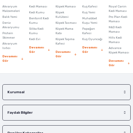
Görüş ve önerileriniz için teşekkür ederiz.
Akvaryum
Kedi Maması
Köpek Maması
Kuş Kafesi
Royal Canin
Malzemeleri
Kedi Maması
Kedi Kumu
Köpek
Kuş Yemi
Ürün resmi kalitesiz, bozuk veya görüntülenemiyor.
Balık Yemi
Kulübesi
Pro Plan Kedi
Bentonit Kedi
Muhabbet
Maması
Deniz
Kumu
Köpek Tasması
Kuşu Yemi
Ürün açıklamasında eksik bilgiler bulunuyor.
Akvaryumu
N&D Kedi
Silika Kedi
Köpek Mama
Papağan
Maması
Protein
Ürün bilgilerinde hatalar bulunuyor.
Kumu
Kabı
Kafesi
Skimmer
Hills Kedi
Kedi Evi
Köpek Taşıma
Kuş Oyuncağı
Ürün fiyatı diğer sitelerden daha pahalı.
Maması
Akvaryum
Kafesi
Devamını
Devamını
Isıtıcı
Advance
Bu ürüne benzer farklı alternatifler olmalı.
Gör
Devamını
Gör
Köpek Maması
Devamını
Gör
Gör
Devamını
Gör
Gönder
Kurumsal
Faydalı Bilgiler