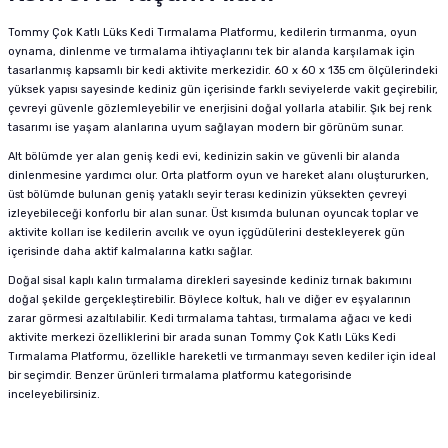
Tommy Çok Katlı Lüks Kedi Tırmalama Platformu, kedilerin tırmanma, oyun
oynama, dinlenme ve tırmalama ihtiyaçlarını tek bir alanda karşılamak için
tasarlanmış kapsamlı bir kedi aktivite merkezidir. 60 x 60 x 135 cm ölçülerindeki
yüksek yapısı sayesinde kediniz gün içerisinde farklı seviyelerde vakit geçirebilir,
çevreyi güvenle gözlemleyebilir ve enerjisini doğal yollarla atabilir. Şık bej renk
tasarımı ise yaşam alanlarına uyum sağlayan modern bir görünüm sunar.
Alt bölümde yer alan geniş kedi evi, kedinizin sakin ve güvenli bir alanda
dinlenmesine yardımcı olur. Orta platform oyun ve hareket alanı oluştururken,
üst bölümde bulunan geniş yataklı seyir terası kedinizin yüksekten çevreyi
izleyebileceği konforlu bir alan sunar. Üst kısımda bulunan oyuncak toplar ve
aktivite kolları ise kedilerin avcılık ve oyun içgüdülerini destekleyerek gün
içerisinde daha aktif kalmalarına katkı sağlar.
Doğal sisal kaplı kalın tırmalama direkleri sayesinde kediniz tırnak bakımını
doğal şekilde gerçekleştirebilir. Böylece koltuk, halı ve diğer ev eşyalarının
zarar görmesi azaltılabilir. Kedi tırmalama tahtası, tırmalama ağacı ve kedi
aktivite merkezi özelliklerini bir arada sunan Tommy Çok Katlı Lüks Kedi
Tırmalama Platformu, özellikle hareketli ve tırmanmayı seven kediler için ideal
bir seçimdir. Benzer ürünleri
tırmalama platformu
kategorisinde
inceleyebilirsiniz.