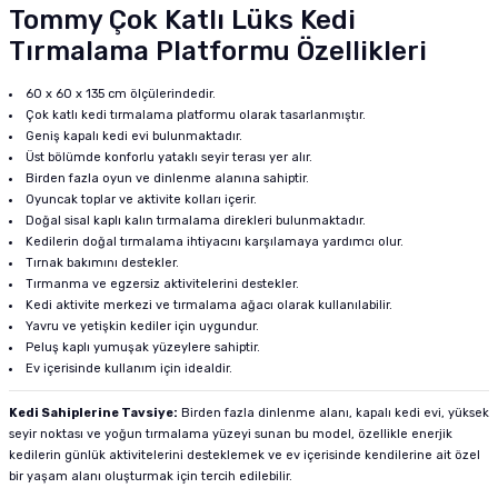
Tommy Çok Katlı Lüks Kedi
Tırmalama Platformu Özellikleri
60 x 60 x 135 cm ölçülerindedir.
Çok katlı kedi tırmalama platformu olarak tasarlanmıştır.
Geniş kapalı kedi evi bulunmaktadır.
Üst bölümde konforlu yataklı seyir terası yer alır.
Birden fazla oyun ve dinlenme alanına sahiptir.
Oyuncak toplar ve aktivite kolları içerir.
Doğal sisal kaplı kalın tırmalama direkleri bulunmaktadır.
Kedilerin doğal tırmalama ihtiyacını karşılamaya yardımcı olur.
Tırnak bakımını destekler.
Tırmanma ve egzersiz aktivitelerini destekler.
Kedi aktivite merkezi ve tırmalama ağacı olarak kullanılabilir.
Yavru ve yetişkin kediler için uygundur.
Peluş kaplı yumuşak yüzeylere sahiptir.
Ev içerisinde kullanım için idealdir.
Kedi Sahiplerine Tavsiye:
Birden fazla dinlenme alanı, kapalı kedi evi, yüksek
seyir noktası ve yoğun tırmalama yüzeyi sunan bu model, özellikle enerjik
kedilerin günlük aktivitelerini desteklemek ve ev içerisinde kendilerine ait özel
bir yaşam alanı oluşturmak için tercih edilebilir.