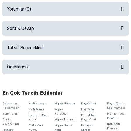
Yorumlar (0)
Soru & Cevap
Alışverişinizden sonra ürüne yorum yapın, alışveriş puanı kazanın!
Sorularınız için
iletişim formunu
kullanınız.
Taksit Seçenekleri
Ürün hakkında henüz soru sorulmamış.
Ürünü Satın Al ve Yorumla
Önerileriniz
Soru Sor
Bu ürünün fiyat bilgisi, resim, ürün açıklamalarında ve diğer konularda
yetersiz gördüğünüz noktaları öneri formunu kullanarak tarafımıza
En Çok Tercih Edilenler
iletebilirsiniz.
Görüş ve önerileriniz için teşekkür ederiz.
Akvaryum
Kedi Maması
Köpek Maması
Kuş Kafesi
Royal Canin
Malzemeleri
Kedi Maması
Kedi Kumu
Köpek
Kuş Yemi
Ürün resmi kalitesiz, bozuk veya görüntülenemiyor.
Balık Yemi
Kulübesi
Pro Plan Kedi
Bentonit Kedi
Muhabbet
Maması
Deniz
Kumu
Köpek Tasması
Kuşu Yemi
Ürün açıklamasında eksik bilgiler bulunuyor.
Akvaryumu
N&D Kedi
Silika Kedi
Köpek Mama
Papağan
Maması
Protein
Ürün bilgilerinde hatalar bulunuyor.
Kumu
Kabı
Kafesi