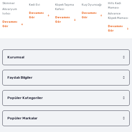
Skimmer
Hills Kedi
Kedi Evi
Köpek Taşıma
Kuş Oyuncağı
Ürün fiyatı diğer sitelerden daha pahalı.
Maması
Akvaryum
Kafesi
Devamını
Devamını
Isıtıcı
Advance
Bu ürüne benzer farklı alternatifler olmalı.
Gör
Devamını
Gör
Köpek Maması
Devamını
Gör
Gör
Devamını
Gör
Gönder
Kurumsal
Faydalı Bilgiler
Popüler Kategoriler
Popüler Markalar