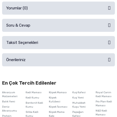
Yorumlar (0)
Soru & Cevap
Alışverişinizden sonra ürüne yorum yapın, alışveriş puanı kazanın!
Sorularınız için
iletişim formunu
kullanınız.
Taksit Seçenekleri
Ürün hakkında henüz soru sorulmamış.
Ürünü Satın Al ve Yorumla
Önerileriniz
Soru Sor
Bu ürünün fiyat bilgisi, resim, ürün açıklamalarında ve diğer konularda
yetersiz gördüğünüz noktaları öneri formunu kullanarak tarafımıza
En Çok Tercih Edilenler
iletebilirsiniz.
Görüş ve önerileriniz için teşekkür ederiz.
Akvaryum
Kedi Maması
Köpek Maması
Kuş Kafesi
Royal Canin
Malzemeleri
Kedi Maması
Kedi Kumu
Köpek
Kuş Yemi
Ürün resmi kalitesiz, bozuk veya görüntülenemiyor.
Balık Yemi
Kulübesi
Pro Plan Kedi
Bentonit Kedi
Muhabbet
Maması
Deniz
Kumu
Köpek Tasması
Kuşu Yemi
Ürün açıklamasında eksik bilgiler bulunuyor.
Akvaryumu
N&D Kedi
Silika Kedi
Köpek Mama
Papağan
Maması
Protein
Ürün bilgilerinde hatalar bulunuyor.
Kumu
Kabı
Kafesi