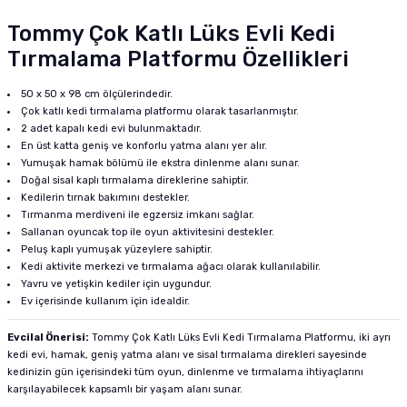
Tommy Çok Katlı Lüks Evli Kedi
Tırmalama Platformu Özellikleri
50 x 50 x 98 cm ölçülerindedir.
Çok katlı kedi tırmalama platformu olarak tasarlanmıştır.
2 adet kapalı kedi evi bulunmaktadır.
En üst katta geniş ve konforlu yatma alanı yer alır.
Yumuşak hamak bölümü ile ekstra dinlenme alanı sunar.
Doğal sisal kaplı tırmalama direklerine sahiptir.
Kedilerin tırnak bakımını destekler.
Tırmanma merdiveni ile egzersiz imkanı sağlar.
Sallanan oyuncak top ile oyun aktivitesini destekler.
Peluş kaplı yumuşak yüzeylere sahiptir.
Kedi aktivite merkezi ve tırmalama ağacı olarak kullanılabilir.
Yavru ve yetişkin kediler için uygundur.
Ev içerisinde kullanım için idealdir.
Evcilal Önerisi:
Tommy Çok Katlı Lüks Evli Kedi Tırmalama Platformu, iki ayrı
kedi evi, hamak, geniş yatma alanı ve sisal tırmalama direkleri sayesinde
kedinizin gün içerisindeki tüm oyun, dinlenme ve tırmalama ihtiyaçlarını
karşılayabilecek kapsamlı bir yaşam alanı sunar.