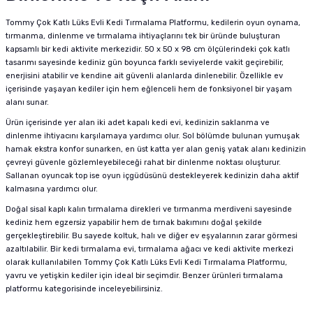
Tommy Çok Katlı Lüks Evli Kedi Tırmalama Platformu, kedilerin oyun oynama,
tırmanma, dinlenme ve tırmalama ihtiyaçlarını tek bir üründe buluşturan
kapsamlı bir kedi aktivite merkezidir. 50 x 50 x 98 cm ölçülerindeki çok katlı
tasarımı sayesinde kediniz gün boyunca farklı seviyelerde vakit geçirebilir,
enerjisini atabilir ve kendine ait güvenli alanlarda dinlenebilir. Özellikle ev
içerisinde yaşayan kediler için hem eğlenceli hem de fonksiyonel bir yaşam
alanı sunar.
Ürün içerisinde yer alan iki adet kapalı kedi evi, kedinizin saklanma ve
dinlenme ihtiyacını karşılamaya yardımcı olur. Sol bölümde bulunan yumuşak
hamak ekstra konfor sunarken, en üst katta yer alan geniş yatak alanı kedinizin
çevreyi güvenle gözlemleyebileceği rahat bir dinlenme noktası oluşturur.
Sallanan oyuncak top ise oyun içgüdüsünü destekleyerek kedinizin daha aktif
kalmasına yardımcı olur.
Doğal sisal kaplı kalın tırmalama direkleri ve tırmanma merdiveni sayesinde
kediniz hem egzersiz yapabilir hem de tırnak bakımını doğal şekilde
gerçekleştirebilir. Bu sayede koltuk, halı ve diğer ev eşyalarının zarar görmesi
azaltılabilir. Bir kedi tırmalama evi, tırmalama ağacı ve kedi aktivite merkezi
olarak kullanılabilen Tommy Çok Katlı Lüks Evli Kedi Tırmalama Platformu,
yavru ve yetişkin kediler için ideal bir seçimdir. Benzer ürünleri
tırmalama
platformu
kategorisinde inceleyebilirsiniz.