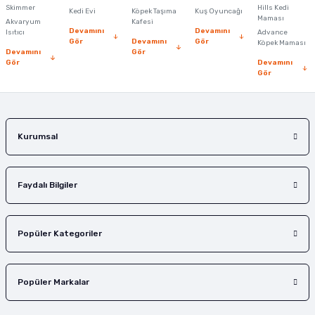
Skimmer
Hills Kedi
Kedi Evi
Köpek Taşıma
Kuş Oyuncağı
Ürün fiyatı diğer sitelerden daha pahalı.
Maması
Akvaryum
Kafesi
Devamını
Devamını
Isıtıcı
Advance
Bu ürüne benzer farklı alternatifler olmalı.
Gör
Devamını
Gör
Köpek Maması
Devamını
Gör
Gör
Devamını
Gör
Gönder
Kurumsal
Faydalı Bilgiler
Popüler Kategoriler
Popüler Markalar