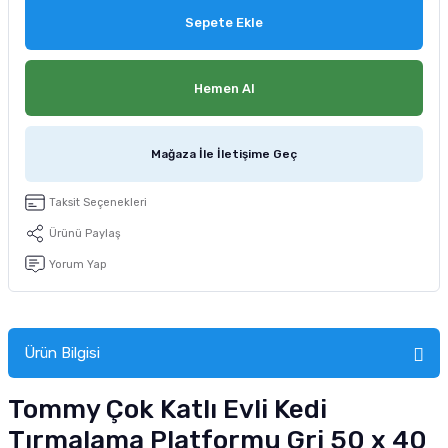
tucu
Sepeti
 Fırçası
Sump Filtre Malzemesi
Pro Plan Kedi Maması
Sepete Ekle
Pond Ürünleri
 Güvenlik Ürünleri
Akvaryum Ozon ve UV Ürünleri
Purina Kedi Maması
Hemen Al
manları
akım Ürünleri
Royal Canin Kedi Maması
Mağaza İle İletişime Geç
lik ve Bakım Ürünleri
Taksit Seçenekleri
uluk
Ürünü Paylaş
 - Akvaryum Kumu
Yorum Yap
 Parçaları
Ürün Bilgisi
e Malzemesi
Tommy Çok Katlı Evli Kedi
Tırmalama Platformu Gri 50 x 40