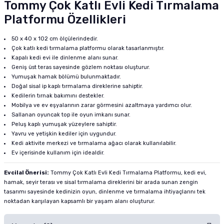
Tommy Çok Katlı Evli Kedi Tırmalama
Platformu Özellikleri
50 x 40 x 102 cm ölçülerindedir.
Çok katlı kedi tırmalama platformu olarak tasarlanmıştır.
Kapalı kedi evi ile dinlenme alanı sunar.
Geniş üst teras sayesinde gözlem noktası oluşturur.
Yumuşak hamak bölümü bulunmaktadır.
Doğal sisal ip kaplı tırmalama direklerine sahiptir.
Kedilerin tırnak bakımını destekler.
Mobilya ve ev eşyalarının zarar görmesini azaltmaya yardımcı olur.
Sallanan oyuncak top ile oyun imkanı sunar.
Peluş kaplı yumuşak yüzeylere sahiptir.
Yavru ve yetişkin kediler için uygundur.
Kedi aktivite merkezi ve tırmalama ağacı olarak kullanılabilir.
Ev içerisinde kullanım için idealdir.
Evcilal Önerisi:
Tommy Çok Katlı Evli Kedi Tırmalama Platformu, kedi evi,
hamak, seyir terası ve sisal tırmalama direklerini bir arada sunan zengin
tasarımı sayesinde kedinizin oyun, dinlenme ve tırmalama ihtiyaçlarını tek
noktadan karşılayan kapsamlı bir yaşam alanı oluşturur.