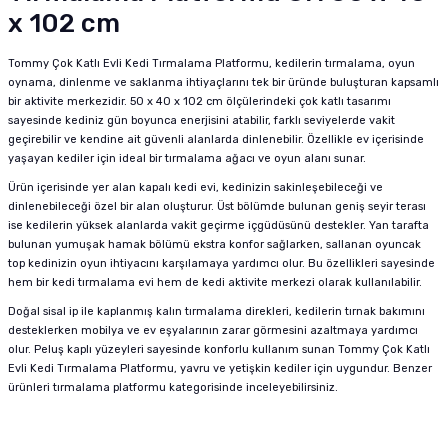
x 102 cm
Tommy Çok Katlı Evli Kedi Tırmalama Platformu, kedilerin tırmalama, oyun
oynama, dinlenme ve saklanma ihtiyaçlarını tek bir üründe buluşturan kapsamlı
bir aktivite merkezidir. 50 x 40 x 102 cm ölçülerindeki çok katlı tasarımı
sayesinde kediniz gün boyunca enerjisini atabilir, farklı seviyelerde vakit
geçirebilir ve kendine ait güvenli alanlarda dinlenebilir. Özellikle ev içerisinde
yaşayan kediler için ideal bir tırmalama ağacı ve oyun alanı sunar.
Ürün içerisinde yer alan kapalı kedi evi, kedinizin sakinleşebileceği ve
dinlenebileceği özel bir alan oluşturur. Üst bölümde bulunan geniş seyir terası
ise kedilerin yüksek alanlarda vakit geçirme içgüdüsünü destekler. Yan tarafta
bulunan yumuşak hamak bölümü ekstra konfor sağlarken, sallanan oyuncak
top kedinizin oyun ihtiyacını karşılamaya yardımcı olur. Bu özellikleri sayesinde
hem bir kedi tırmalama evi hem de kedi aktivite merkezi olarak kullanılabilir.
Doğal sisal ip ile kaplanmış kalın tırmalama direkleri, kedilerin tırnak bakımını
desteklerken mobilya ve ev eşyalarının zarar görmesini azaltmaya yardımcı
olur. Peluş kaplı yüzeyleri sayesinde konforlu kullanım sunan Tommy Çok Katlı
Evli Kedi Tırmalama Platformu, yavru ve yetişkin kediler için uygundur. Benzer
ürünleri
tırmalama platformu
kategorisinde inceleyebilirsiniz.