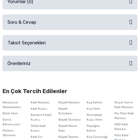
Yorumlar (0)
Soru & Cevap
Alışverişinizden sonra ürüne yorum yapın, alışveriş puanı kazanın!
Sorularınız için
iletişim formunu
kullanınız.
Taksit Seçenekleri
Ürün hakkında henüz soru sorulmamış.
Ürünü Satın Al ve Yorumla
Önerileriniz
Soru Sor
Bu ürünün fiyat bilgisi, resim, ürün açıklamalarında ve diğer konularda
yetersiz gördüğünüz noktaları öneri formunu kullanarak tarafımıza
En Çok Tercih Edilenler
iletebilirsiniz.
Görüş ve önerileriniz için teşekkür ederiz.
Akvaryum
Kedi Maması
Köpek Maması
Kuş Kafesi
Royal Canin
Malzemeleri
Kedi Maması
Kedi Kumu
Köpek
Kuş Yemi
Ürün resmi kalitesiz, bozuk veya görüntülenemiyor.
Balık Yemi
Kulübesi
Pro Plan Kedi
Bentonit Kedi
Muhabbet
Maması
Deniz
Kumu
Köpek Tasması
Kuşu Yemi
Ürün açıklamasında eksik bilgiler bulunuyor.
Akvaryumu
N&D Kedi
Silika Kedi
Köpek Mama
Papağan
Maması
Protein
Ürün bilgilerinde hatalar bulunuyor.
Kumu
Kabı
Kafesi
Skimmer
Hills Kedi
Kedi Evi
Köpek Taşıma
Kuş Oyuncağı