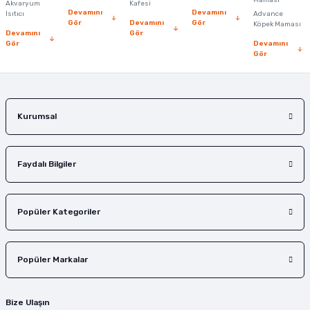
Ürün fiyatı diğer sitelerden daha pahalı.
Maması
Akvaryum
Kafesi
Devamını
Devamını
Isıtıcı
Advance
Bu ürüne benzer farklı alternatifler olmalı.
Gör
Devamını
Gör
Köpek Maması
Devamını
Gör
Gör
Devamını
Gör
Gönder
Kurumsal
Faydalı Bilgiler
Popüler Kategoriler
Popüler Markalar
Bize Ulaşın