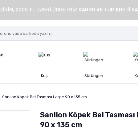
DİRİM, 2000 TL ÜZERİ ÜCRETSİZ KARGO VE TÜM KREDİ KA
k
Kuş
Sürüngen
K
Sanlion Köpek Bel Tasması Large 90 x 135 cm
Sanlion Köpek Bel Tasması
90 x 135 cm