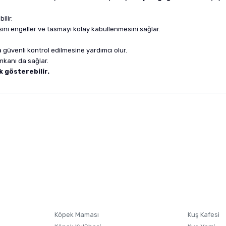
ilir.
ı engeller ve tasmayı kolay kabullenmesini sağlar.
güvenli kontrol edilmesine yardımcı olur.
imkanı da sağlar.
k gösterebilir.
nularda yetersiz gördüğünüz noktaları öneri formunu kullanarak tarafımıza i
sonra ürüne yorum yapın, alışveriş puanı kazanın! Sorularınız için
Ürün hakkında henüz soru sorulmamış.
iletişim
Ürünü Satın Al ve Yorumla
Soru Sor
Köpek Maması
Kuş Kafesi