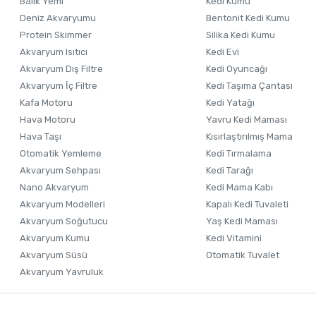
Balık Yemi
Kedi Kumu
Deniz Akvaryumu
Bentonit Kedi Kumu
Protein Skimmer
Silika Kedi Kumu
Akvaryum Isıtıcı
Kedi Evi
Akvaryum Dış Filtre
Kedi Oyuncağı
Akvaryum İç Filtre
Kedi Taşıma Çantası
Kafa Motoru
Kedi Yatağı
Hava Motoru
Yavru Kedi Maması
Hava Taşı
Kısırlaştırılmış Mama
Otomatik Yemleme
Kedi Tırmalama
Akvaryum Sehpası
Kedi Tarağı
Nano Akvaryum
Kedi Mama Kabı
Akvaryum Modelleri
Kapalı Kedi Tuvaleti
Akvaryum Soğutucu
Yaş Kedi Maması
Akvaryum Kumu
Kedi Vitamini
Akvaryum Süsü
Otomatik Tuvalet
Akvaryum Yavruluk