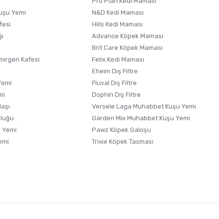
Pro Plan Kedi Maması
uşu Yemi
N&D Kedi Maması
fesi
Hills Kedi Maması
ğı
Advance Köpek Maması
Brit Care Köpek Maması
irgen Kafesi
Felix Kedi Maması
i
Eheim Dış Filtre
Yemi
Fluval Dış Filtre
mi
Dophin Dış Filtre
laşı
Versele Laga Muhabbet Kuşu Yemi
uluğu
Garden Mix Muhabbet Kuşu Yemi
 Yemi
Pawz Köpek Galoşu
emi
Trixie Köpek Tasması