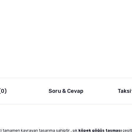
(0)
Soru & Cevap
Taksi
zi tamamen kavrayan tasarıma sahiptir , şık
köpek göğüs tasması
çeşit