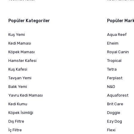
Popüler Kategoriler
Popüler Mar
Kuş Yemi
Aqua Reef
Kedi Maması
Eheim
Köpek Maması
Royal Canin
Hamster Kafesi
Tropical
Kuş Kafesi
Tetra
Tavşan Yemi
Ferplast
Balık Yemi
N&D
Yavru Kedi Maması
Aquaforest
Kedi Kumu
Brit Care
Köpek İsimliği
Doggie
Dış Filtre
Ezy Dog
İç Filtre
Flexi