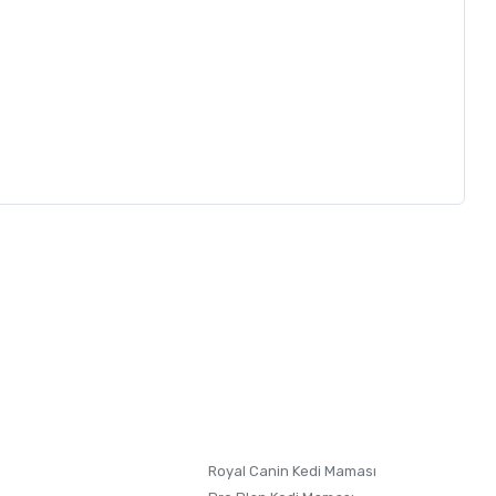
letebilirsiniz.
 formunu
kullanınız.
Royal Canin Kedi Maması