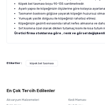
Köpek bel tasması boyu 90-135 santimetredir.
Ayarlı yapısı ile köpeğinizin ölçülerine göre kolayca ayarlanab
Tasmanın baskısını göğüse yayarak köpeğin huzursuz olmasın
Yumuşak yastık dolgusu ile köpeğinizi rahatsız etmez.
Köpeğinizin gezinti esnasında rahat nefes almasına ve daha 
Sırt kısmına özel olarak dikilen tutamaç kısmı ile kısa tutum 
Üretici firma stoklarına göre , renk ve görsel değişkenli
Bu ürünün fiyat bilgisi, resim, ürün açıklamalarında ve diğer ko
Görüş ve önerileriniz için teşekkür ederiz.
Alışverişinizden 
Etiketler :
köpek bel tasması
Ürün resmi kalitesiz, bozuk veya görüntülenemiyor.
Ürün açıklamasında eksik bilgiler bulunuyor.
Ürün bilgilerinde hatalar bulunuyor.
En Çok Tercih Edilenler
Ürün fiyatı diğer sitelerden daha pahalı.
Bu ürüne benzer farklı alternatifler olmalı.
Akvaryum Malzemeleri
Kedi Maması