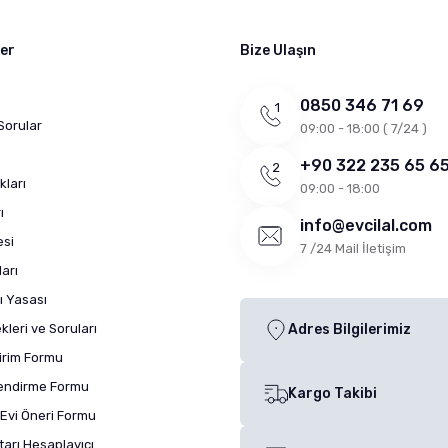
ler
Bize Ulaşın
0850 346 71 69
Sorular
09:00 - 18:00 ( 7/24 )
+90 322 235 65 6
kları
09:00 - 18:00
ı
info@evcilal.com
esi
7 /24 Mail İletişim
arı
ı Yasası
leri ve Soruları
Adres Bilgilerimiz
dirim Formu
lendirme Formu
Kargo Takibi
Evi Öneri Formu
arı Hesaplayıcı