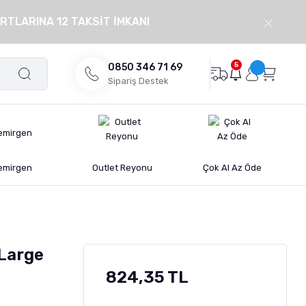
RTLARINA 12 TAKSİT İMKANI
5
0850 346 71 69
Sipariş Destek
emirgen
Outlet Reyonu
Çok Al Az Öde
 Large
824,35 TL