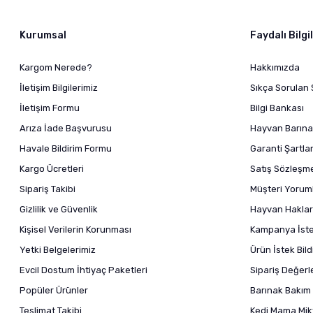
Kurumsal
Faydalı Bilgi
Kargom Nerede?
Hakkımızda
İletişim Bilgilerimiz
Sıkça Sorulan 
İletişim Formu
Bilgi Bankası
Arıza İade Başvurusu
Hayvan Barına
Havale Bildirim Formu
Garanti Şartlar
Kargo Ücretleri
Satış Sözleşm
Sipariş Takibi
Müşteri Yoruml
Gizlilik ve Güvenlik
Hayvan Haklar
Kişisel Verilerin Korunması
Kampanya İstek
Yetki Belgelerimiz
Ürün İstek Bil
Evcil Dostum İhtiyaç Paketleri
Sipariş Değer
Popüler Ürünler
Barınak Bakım 
Teslimat Takibi
Kedi Mama Mikt