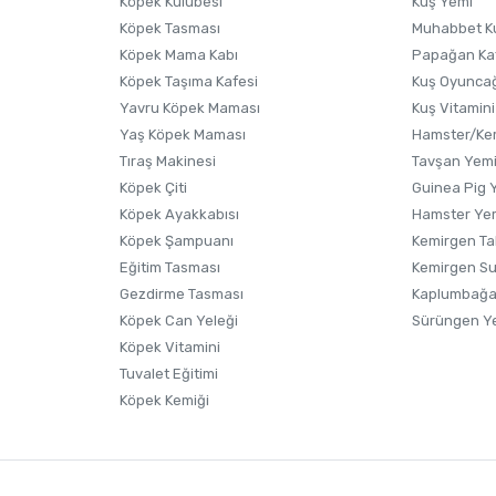
Köpek Kulübesi
Kuş Yemi
Köpek Tasması
Muhabbet K
Köpek Mama Kabı
Papağan Ka
Köpek Taşıma Kafesi
Kuş Oyunca
Yavru Köpek Maması
Kuş Vitamini
Gönder
Yaş Köpek Maması
Hamster/Kem
Tıraş Makinesi
Tavşan Yem
Köpek Çiti
Guinea Pig 
Köpek Ayakkabısı
Hamster Ye
Köpek Şampuanı
Kemirgen Ta
Eğitim Tasması
Kemirgen S
Gezdirme Tasması
Kaplumbağa
Köpek Can Yeleği
Sürüngen Y
Köpek Vitamini
Tuvalet Eğitimi
Köpek Kemiği