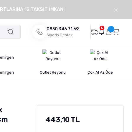
RTLARINA 12 TAKSİT İMKANI
5
0850 346 71 69
Sipariş Destek
emirgen
Outlet Reyonu
Çok Al Az Öde
k
 cm
443,10 TL