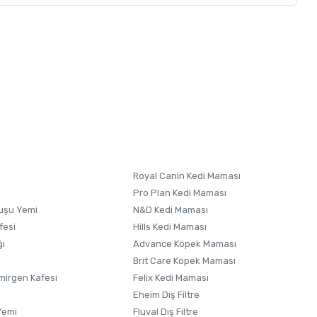
letebilirsiniz.
 formunu
kullanınız.
Royal Canin Kedi Maması
Pro Plan Kedi Maması
uşu Yemi
N&D Kedi Maması
fesi
Hills Kedi Maması
ğı
Advance Köpek Maması
Brit Care Köpek Maması
irgen Kafesi
Felix Kedi Maması
i
Eheim Dış Filtre
Yemi
Fluval Dış Filtre