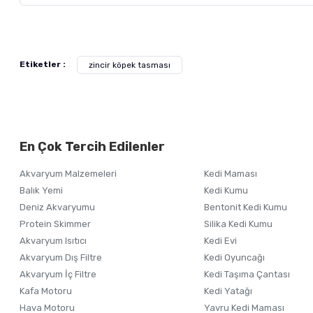
Bu ürünün fiyat bilgisi, resim, ürün açıklamalarında ve diğer ko
Görüş ve önerileriniz için teşekkür ederiz.
Alışverişinizden 
Etiketler :
zincir köpek tasması
Ürün resmi kalitesiz, bozuk veya görüntülenemiyor.
Ürün açıklamasında eksik bilgiler bulunuyor.
Ürün bilgilerinde hatalar bulunuyor.
En Çok Tercih Edilenler
Ürün fiyatı diğer sitelerden daha pahalı.
Bu ürüne benzer farklı alternatifler olmalı.
Akvaryum Malzemeleri
Kedi Maması
Balık Yemi
Kedi Kumu
Deniz Akvaryumu
Bentonit Kedi Kumu
Protein Skimmer
Silika Kedi Kumu
Akvaryum Isıtıcı
Kedi Evi
Akvaryum Dış Filtre
Kedi Oyuncağı
Akvaryum İç Filtre
Kedi Taşıma Çantası
Kafa Motoru
Kedi Yatağı
Hava Motoru
Yavru Kedi Maması