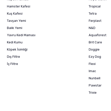
Hamster Kafesi
Tropical
Kuş Kafesi
Tetra
Tavşan Yemi
Ferplast
Balık Yemi
N&D
Yavru Kedi Maması
Aquaforest
Kedi Kumu
Brit Care
Köpek İsimliği
Doggie
Dış Filtre
Ezy Dog
İç Filtre
Flexi
Imac
Nunbell
Pawstar
Trixie