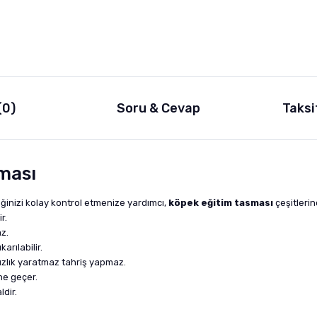
(0)
Soru & Cevap
Taksi
sması
ğinizi kolay kontrol etmenize yardımcı,
köpek eğitim tasması
çeşitlerin
r.
az.
arılabilir.
ızlık yaratmaz tahriş yapmaz.
üne geçer.
ldir.