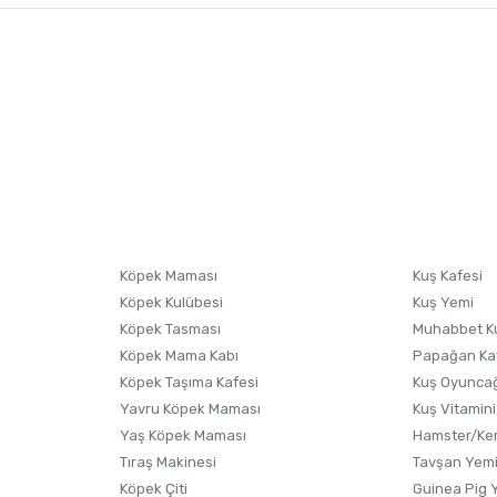
nularda yetersiz gördüğünüz noktaları öneri formunu kullanarak tarafımıza i
sonra ürüne yorum yapın, alışveriş puanı kazanın! Sorularınız için
Ürün hakkında henüz soru sorulmamış.
iletişim
Ürünü Satın Al ve Yorumla
Soru Sor
Köpek Maması
Kuş Kafesi
Köpek Kulübesi
Kuş Yemi
Köpek Tasması
Muhabbet K
Köpek Mama Kabı
Papağan Ka
Köpek Taşıma Kafesi
Kuş Oyunca
Yavru Köpek Maması
Kuş Vitamini
Gönder
Yaş Köpek Maması
Hamster/Kem
Tıraş Makinesi
Tavşan Yem
Köpek Çiti
Guinea Pig 