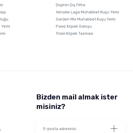
mi
Dophin Dış Filtre
laşı
Versele Laga Muhabbet Kuşu Yemi
uluğu
Garden Mix Muhabbet Kuşu Yemi
 Yemi
Pawz Köpek Galoşu
emi
Trixie Köpek Tasması
Bizden mail almak ister
misiniz?
5