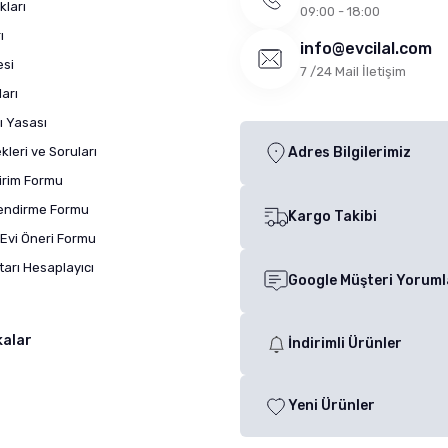
kları
09:00 - 18:00
ı
info@evcilal.com
esi
7 /24 Mail İletişim
arı
ı Yasası
leri ve Soruları
Adres Bilgilerimiz
dirim Formu
lendirme Formu
Kargo Takibi
Evi Öneri Formu
arı Hesaplayıcı
Google Müşteri Yoruml
kalar
İndirimli Ürünler
Yeni Ürünler