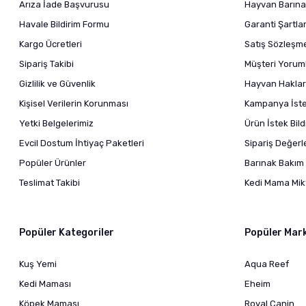
Arıza İade Başvurusu
Hayvan Barına
Havale Bildirim Formu
Garanti Şartlar
Kargo Ücretleri
Satış Sözleşm
Sipariş Takibi
Müşteri Yoruml
Gizlilik ve Güvenlik
Hayvan Haklar
Kişisel Verilerin Korunması
Kampanya İstek
Yetki Belgelerimiz
Ürün İstek Bil
Evcil Dostum İhtiyaç Paketleri
Sipariş Değer
Popüler Ürünler
Barınak Bakım 
Teslimat Takibi
Kedi Mama Mikt
Popüler Kategoriler
Popüler Mar
Kuş Yemi
Aqua Reef
Kedi Maması
Eheim
Köpek Maması
Royal Canin