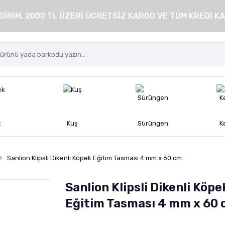
DİRİM, 2000 TL ÜZERİ ÜCRETSİZ KARGO VE TÜM KREDİ KA
k
Kuş
Sürüngen
K
Sanlion Klipsli Dikenli Köpek Eğitim Tasması 4 mm x 60 cm
Sanlion Klipsli Dikenli Köpe
Eğitim Tasması 4 mm x 60