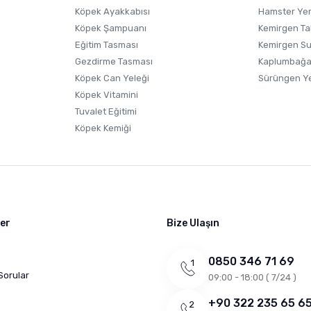
Köpek Ayakkabısı
Hamster Ye
Köpek Şampuanı
Kemirgen Ta
Eğitim Tasması
Kemirgen S
Gezdirme Tasması
Kaplumbağa
Köpek Can Yeleği
Sürüngen Y
Köpek Vitamini
Tuvalet Eğitimi
Köpek Kemiği
ler
Bize Ulaşın
0850 346 71 69
Sorular
09:00 - 18:00 ( 7/24 )
+90 322 235 65 6