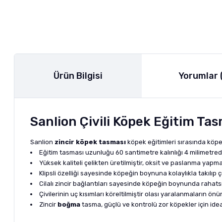
Ürün Bilgisi
Yorumlar 
Sanlion Çivili Köpek Eğitim Ta
Sanlion
zincir köpek tasması
köpek eğitimleri sırasında köpe
Eğitim tasması uzunluğu 60 santimetre kalınlığı 4 milimetredi
Yüksek kaliteli çelikten üretilmiştir, oksit ve paslanma yapm
Klipsli özelliği sayesinde köpeğin boynuna kolaylıkla takılıp çık
Cilalı zincir bağlantıları sayesinde köpeğin boynunda rahats
Çivilerinin uç kısımları köreltilmiştir olası yaralanmaların ön
Zincir
boğma
tasma, güçlü ve kontrolü zor köpekler için idea