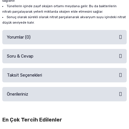
sağlanır.
Tünellerin içinde zayıf oksijen ortamı meydana gelir. Bu da bakterilerin
nitratı parçalayarak yeterli miktarda oksijen elde etmesini sağlar.
Sonuç olarak sürekli olarak nitrat parçalanarak akvaryum suyu içindeki nitrat
düşük seviyede kalır.
Yorumlar (0)
Soru & Cevap
Alışverişinizden sonra ürüne yorum yapın, alışveriş puanı kazanın!
Sorularınız için
iletişim formunu
kullanınız.
Taksit Seçenekleri
Ürün hakkında henüz soru sorulmamış.
Ürünü Satın Al ve Yorumla
Önerileriniz
Soru Sor
Bu ürünün fiyat bilgisi, resim, ürün açıklamalarında ve diğer konularda
yetersiz gördüğünüz noktaları öneri formunu kullanarak tarafımıza
En Çok Tercih Edilenler
iletebilirsiniz.
Görüş ve önerileriniz için teşekkür ederiz.