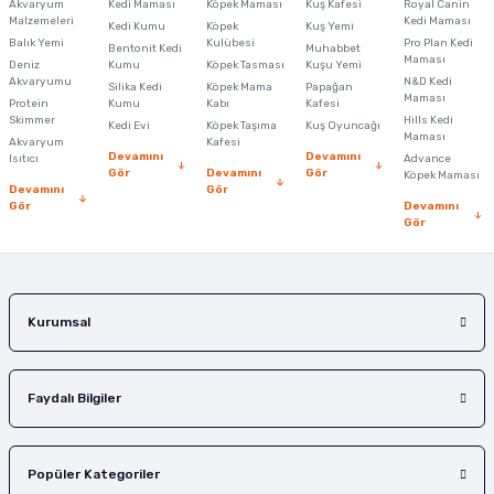
Akvaryum
Kedi Maması
Köpek Maması
Kuş Kafesi
Royal Canin
Malzemeleri
Kedi Maması
Kedi Kumu
Köpek
Kuş Yemi
Ürün resmi kalitesiz, bozuk veya görüntülenemiyor.
Balık Yemi
Kulübesi
Pro Plan Kedi
Bentonit Kedi
Muhabbet
Maması
Deniz
Kumu
Köpek Tasması
Kuşu Yemi
Ürün açıklamasında eksik bilgiler bulunuyor.
Akvaryumu
N&D Kedi
Silika Kedi
Köpek Mama
Papağan
Maması
Protein
Ürün bilgilerinde hatalar bulunuyor.
Kumu
Kabı
Kafesi
Skimmer
Hills Kedi
Kedi Evi
Köpek Taşıma
Kuş Oyuncağı
Ürün fiyatı diğer sitelerden daha pahalı.
Maması
Akvaryum
Kafesi
Devamını
Devamını
Isıtıcı
Advance
Bu ürüne benzer farklı alternatifler olmalı.
Gör
Devamını
Gör
Köpek Maması
Devamını
Gör
Gör
Devamını
Gör
Gönder
Kurumsal
Faydalı Bilgiler
Popüler Kategoriler