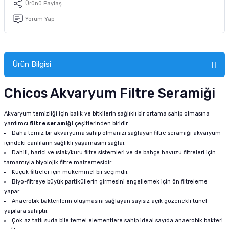
Ürünü Paylaş
tucu
Sepeti
 Fırçası
Sump Filtre Malzemesi
Pro Plan Kedi Maması
Yorum Yap
Pond Ürünleri
 Güvenlik Ürünleri
Akvaryum Ozon ve UV Ürünleri
Purina Kedi Maması
manları
akım Ürünleri
Royal Canin Kedi Maması
Ürün Bilgisi
lik ve Bakım Ürünleri
Chicos Akvaryum Filtre Seramiği
uluk
Akvaryum temizliği için balık ve bitkilerin sağlıklı bir ortama sahip olmasına
yardımcı
filtre seramiği
çeşitlerinden biridir.
 - Akvaryum Kumu
Daha temiz bir akvaryuma sahip olmanızı sağlayan
filtre seramiği akvaryum
içindeki canlıların sağlıklı yaşamasını sağlar.
Dahili, harici ve ıslak/kuru filtre sistemleri ve de bahçe havuzu filtreleri için
 Parçaları
tamamıyla biyolojik filtre malzemesidir.
Küçük filtreler için mükemmel bir seçimdir.
Biyo-filtreye büyük partiküllerin girmesini engellemek için ön filtreleme
e Malzemesi
yapar.
Anaerobik bakterilerin oluşmasını sağlayan sayısız açık gözenekli tünel
yapılara sahiptir.
Çok az tatlı suda bile temel elementlere sahip ideal sayıda anaerobik bakteri