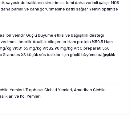
k sayesinde balıkların sindirim sistemi daha verimli çalışır MOS
n daha parlak ve canlı görünmesine katkı sağlar Yemin optimize
al bir yemdir Güçlü büyüme etkisi ve bağışıklık desteği
 verilmesi önerilir Analitik bileşenler Ham protein %50,5 Ham
 mg/kg Vit B1 35 mg/kg Vit B2 90 mg/kg Vit C preparatı 550
 Granules XS küçük süs balıkları için güçlü büyüme bağışıklık
ichlid Yemleri, Tropheus Cichlid Yemleri, Amerikan Cichlid
lıkları ve Koi Yemleri
letebilirsiniz.
 formunu
kullanınız.