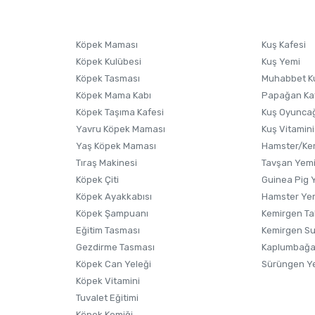
Ürünü Satın Al ve Yorumla
Soru Sor
Köpek Maması
Kuş Kafesi
Köpek Kulübesi
Kuş Yemi
Köpek Tasması
Muhabbet K
Köpek Mama Kabı
Papağan Ka
Köpek Taşıma Kafesi
Kuş Oyunca
Yavru Köpek Maması
Kuş Vitamini
Yaş Köpek Maması
Hamster/Kem
Tıraş Makinesi
Tavşan Yem
Köpek Çiti
Guinea Pig 
Köpek Ayakkabısı
Hamster Ye
Gönder
Köpek Şampuanı
Kemirgen Ta
Eğitim Tasması
Kemirgen S
Gezdirme Tasması
Kaplumbağa
Köpek Can Yeleği
Sürüngen Y
Köpek Vitamini
Tuvalet Eğitimi
Köpek Kemiği