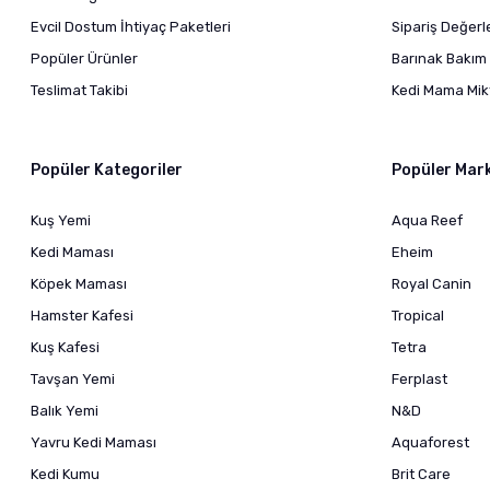
Evcil Dostum İhtiyaç Paketleri
Sipariş Değer
Popüler Ürünler
Barınak Bakım 
Teslimat Takibi
Kedi Mama Mikt
Popüler Kategoriler
Popüler Mar
Kuş Yemi
Aqua Reef
Kedi Maması
Eheim
Köpek Maması
Royal Canin
Hamster Kafesi
Tropical
Kuş Kafesi
Tetra
Tavşan Yemi
Ferplast
Balık Yemi
N&D
Yavru Kedi Maması
Aquaforest
Kedi Kumu
Brit Care