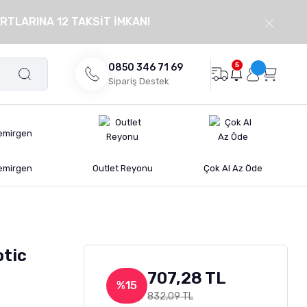
RTLARINA 12 TAKSİT İMKANI
5
0850 346 71 69
Sipariş Destek
emirgen
Outlet Reyonu
Çok Al Az Öde
otic
707,28 TL
%15
832,09 TL