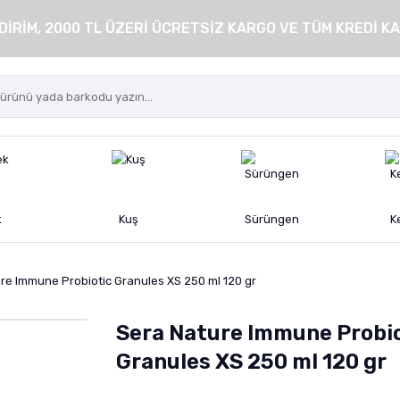
DİRİM, 2000 TL ÜZERİ ÜCRETSİZ KARGO VE TÜM KREDİ KA
k
Kuş
Sürüngen
K
re Immune Probiotic Granules XS 250 ml 120 gr
Sera Nature Immune Probi
Granules XS 250 ml 120 gr