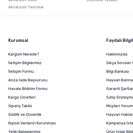
Akvaryum Yavruluk
Kurumsal
Faydalı Bilgi
Kargom Nerede?
Hakkımızda
İletişim Bilgilerimiz
Sıkça Sorulan 
İletişim Formu
Bilgi Bankası
Arıza İade Başvurusu
Hayvan Barına
Havale Bildirim Formu
Garanti Şartlar
Kargo Ücretleri
Satış Sözleşm
Sipariş Takibi
Müşteri Yoruml
Gizlilik ve Güvenlik
Hayvan Haklar
Kişisel Verilerin Korunması
Kampanya İstek
Yetki Belgelerimiz
Ürün İstek Bil