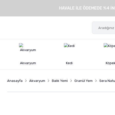
HAVALE İLE ÖDEMEDE %4 İN
Akvaryum
Kedi
Köpe
Anasayfa
Akvaryum
Balık Yemi
Granül Yem
Sera Natu