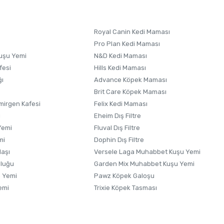
Royal Canin Kedi Maması
Pro Plan Kedi Maması
uşu Yemi
N&D Kedi Maması
fesi
Hills Kedi Maması
ğı
Advance Köpek Maması
Brit Care Köpek Maması
irgen Kafesi
Felix Kedi Maması
i
Eheim Dış Filtre
Yemi
Fluval Dış Filtre
mi
Dophin Dış Filtre
laşı
Versele Laga Muhabbet Kuşu Yemi
uluğu
Garden Mix Muhabbet Kuşu Yemi
 Yemi
Pawz Köpek Galoşu
emi
Trixie Köpek Tasması