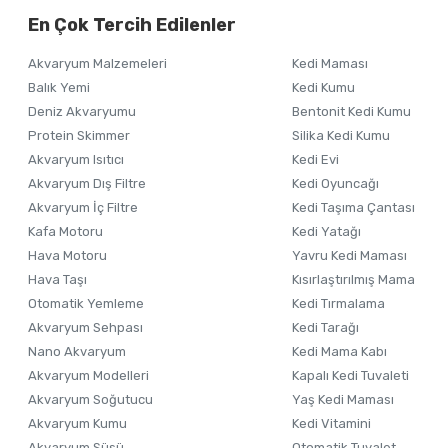
En Çok Tercih Edilenler
Ürün resmi kalitesiz, bozuk veya görüntülenemiyor.
Akvaryum Malzemeleri
Kedi Maması
Ürün açıklamasında eksik bilgiler bulunuyor.
Balık Yemi
Kedi Kumu
Ürün bilgilerinde hatalar bulunuyor.
Deniz Akvaryumu
Bentonit Kedi Kumu
Ürün fiyatı diğer sitelerden daha pahalı.
Protein Skimmer
Silika Kedi Kumu
Akvaryum Isıtıcı
Kedi Evi
Bu ürüne benzer farklı alternatifler olmalı.
Akvaryum Dış Filtre
Kedi Oyuncağı
Akvaryum İç Filtre
Kedi Taşıma Çantası
Kafa Motoru
Kedi Yatağı
Hava Motoru
Yavru Kedi Maması
Hava Taşı
Kısırlaştırılmış Mama
Otomatik Yemleme
Kedi Tırmalama
Akvaryum Sehpası
Kedi Tarağı
Nano Akvaryum
Kedi Mama Kabı
Akvaryum Modelleri
Kapalı Kedi Tuvaleti
Akvaryum Soğutucu
Yaş Kedi Maması
Akvaryum Kumu
Kedi Vitamini
Akvaryum Süsü
Otomatik Tuvalet