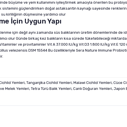
inde büyüme ve yem kullanımını iyileştirmek amacıyla önerilen bu probiyoti
k sistemini güçlendirirken doğal astaksantin kaynağı sayesinde renkleri
m su kirliliğinin düşmesine yardımcı olur
me İçin Uygun Yapı
nme için değil aynı zamanda süs balıklarının üretim dönemlerinde de ide
dımcı olur Günde birkaç kez balıkların kısa sürede tüketebileceği miktarda
taminler ve provitaminler Vit A 37.000 IU/kg Vit D3 1.800 IU/kg Vit E 120
illus velezensis DSM 15544 Bu özellikleriyle Sera Nature Immune Probiotic
r.
Cichlid Yemleri, Tanganjika Cichlid Yemleri, Malawi Cichlid Yemleri, Cüce C
ve Melek Yemleri, Tetra Türü Balık Yemleri, Canlı Doğuran Yemleri, Japon Ba
nularda yetersiz gördüğünüz noktaları öneri formunu kullanarak tarafımıza i
sonra ürüne yorum yapın, alışveriş puanı kazanın! Sorularınız için
Ürün hakkında henüz soru sorulmamış.
iletişim