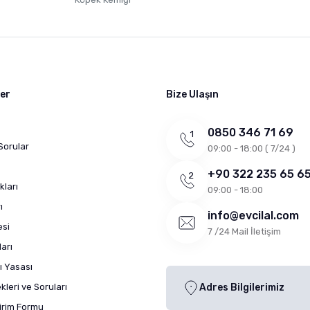
ler
Bize Ulaşın
0850 346 71 69
Sorular
09:00 - 18:00 ( 7/24 )
+90 322 235 65 6
kları
09:00 - 18:00
ı
info@evcilal.com
esi
7 /24 Mail İletişim
arı
ı Yasası
leri ve Soruları
Adres Bilgilerimiz
dirim Formu