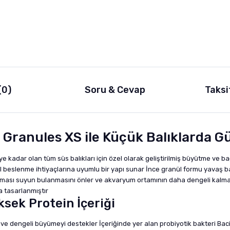
(0)
Soru & Cevap
Taksi
Granules XS ile Küçük Balıklarda G
kadar olan tüm süs balıkları için özel olarak geliştirilmiş büyütme ve bağ
eslenme ihtiyaçlarına uyumlu bir yapı sunar İnce granül formu yavaş bata
ruması suyun bulanmasını önler ve akvaryum ortamının daha dengeli kalma
a tasarlanmıştır
ksek Protein İçeriği
zlı ve dengeli büyümeyi destekler İçeriğinde yer alan probiyotik bakteri Ba