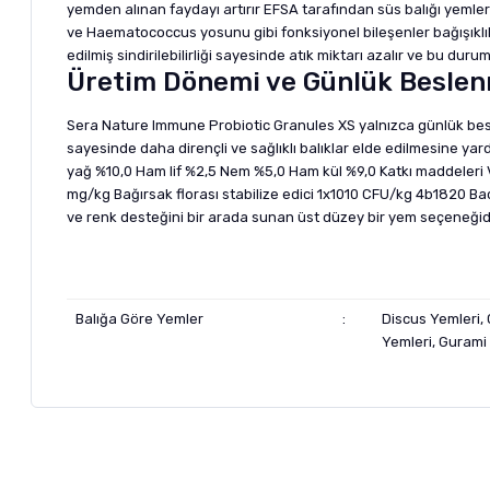
yemden alınan faydayı artırır EFSA tarafından süs balığı yemler
ve Haematococcus yosunu gibi fonksiyonel bileşenler bağışıklı
edilmiş sindirilebilirliği sayesinde atık miktarı azalır ve bu duru
Üretim Dönemi ve Günlük Beslen
Sera Nature Immune Probiotic Granules XS yalnızca günlük besle
sayesinde daha dirençli ve sağlıklı balıklar elde edilmesine yar
yağ %10,0 Ham lif %2,5 Nem %5,0 Ham kül %9,0 Katkı maddeleri Vi
mg/kg Bağırsak florası stabilize edici 1x1010 CFU/kg 4b1820 Bac
ve renk desteğini bir arada sunan üst düzey bir yem seçeneğidi
Balığa Göre Yemler
:
Discus Yemleri, 
Yemleri, Gurami 
Bu ürünün fiyat bilgisi, resim, ürün açıklamalarında ve diğer ko
Görüş ve önerileriniz için teşekkür ederiz.
Alışverişinizden 