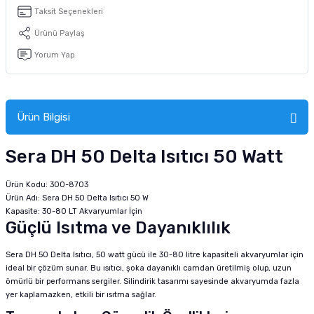
tucu
Sepeti
 Fırçası
Sump Filtre Malzemesi
Pro Plan Kedi Maması
Taksit Seçenekleri
Ürünü Paylaş
Pond Ürünleri
 Güvenlik Ürünleri
Akvaryum Ozon ve UV Ürünleri
Purina Kedi Maması
Yorum Yap
manları
akım Ürünleri
Royal Canin Kedi Maması
lik ve Bakım Ürünleri
Ürün Bilgisi
uluk
Sera DH 50 Delta Isıtıcı 50 Watt
 - Akvaryum Kumu
Ürün Kodu: 300-8703
Ürün Adı: Sera DH 50 Delta Isıtıcı 50 W
Kapasite: 30-80 LT Akvaryumlar İçin
 Parçaları
Güçlü Isıtma ve Dayanıklılık
e Malzemesi
Sera DH 50 Delta Isıtıcı, 50 watt gücü ile 30-80 litre kapasiteli akvaryumlar için
ideal bir çözüm sunar. Bu ısıtıcı, şoka dayanıklı camdan üretilmiş olup, uzun
ömürlü bir performans sergiler. Silindirik tasarımı sayesinde akvaryumda fazla
yer kaplamazken, etkili bir ısıtma sağlar.