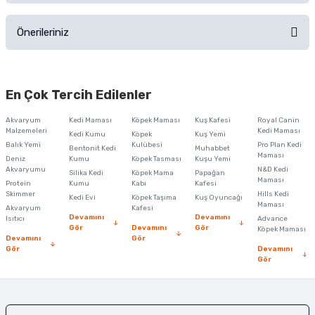
Ürünü Satın Al ve Yorumla
Önerileriniz
Soru Sor
Bu ürünün fiyat bilgisi, resim, ürün açıklamalarında ve diğer konularda
yetersiz gördüğünüz noktaları öneri formunu kullanarak tarafımıza
En Çok Tercih Edilenler
iletebilirsiniz.
Görüş ve önerileriniz için teşekkür ederiz.
Akvaryum
Kedi Maması
Köpek Maması
Kuş Kafesi
Royal Canin
Malzemeleri
Kedi Maması
Kedi Kumu
Köpek
Kuş Yemi
Ürün resmi kalitesiz, bozuk veya görüntülenemiyor.
Balık Yemi
Kulübesi
Pro Plan Kedi
Bentonit Kedi
Muhabbet
Maması
Deniz
Kumu
Köpek Tasması
Kuşu Yemi
Ürün açıklamasında eksik bilgiler bulunuyor.
Akvaryumu
N&D Kedi
Silika Kedi
Köpek Mama
Papağan
Maması
Protein
Ürün bilgilerinde hatalar bulunuyor.
Kumu
Kabı
Kafesi
Skimmer
Hills Kedi
Kedi Evi
Köpek Taşıma
Kuş Oyuncağı
Ürün fiyatı diğer sitelerden daha pahalı.
Maması
Akvaryum
Kafesi
Devamını
Devamını
Isıtıcı
Advance
Bu ürüne benzer farklı alternatifler olmalı.
Gör
Devamını
Gör
Köpek Maması
Devamını
Gör
Gör
Devamını
Gör