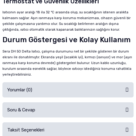
Termostat ve Güvenlik Özellikleri
Isıtıcının ayar aralığı 18 ila 32 °C arasında olup, su sıcaklığının istenen aralıkta
kalmasını sağlar. Aşırı ısınmaya karşı koruma mekanizması, cihazın güvenli bir
şekilde çalışmasına yardımcı olur. Su sıcaklığı belirlenen aralığın dışına
çıktığında, ısıtıcı otomatik olarak kapanarak balıklarınızın sağlığını korur.
Durum Göstergesi ve Kolay Kullanım
Sera DH 50 Delta Isıtıcı, çalışma durumunu net bir şekilde gösteren bir durum
ekranı ile donatılmıştır. Ekranda yeşil (sıcaklık iyi), kırmızı (ısınıyor) ve mor (aşırı
ısınmaya karşı koruma devrede) göstergeleri bulunur. Uzun kablo uzunluğu,
kurulum sırasında esneklik sağlar, böylece ısıtıcıyı istediğiniz konuma rahatlıkla
yerleştirebilirsiniz.
Yorumlar (0)
Soru & Cevap
Alışverişinizden sonra ürüne yorum yapın, alışveriş puanı kazanın!
Sorularınız için
iletişim formunu
kullanınız.
Taksit Seçenekleri
Ürün hakkında henüz soru sorulmamış.