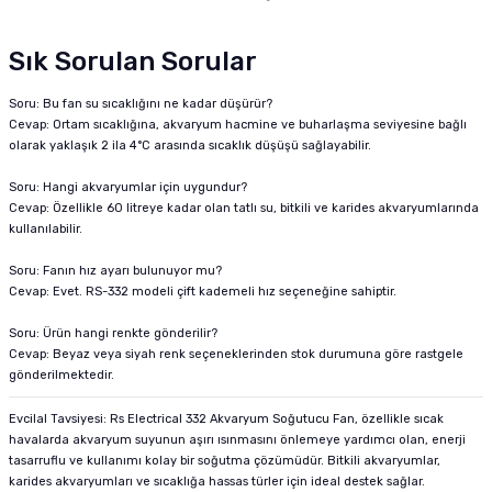
Sık Sorulan Sorular
Soru: Bu fan su sıcaklığını ne kadar düşürür?
Cevap: Ortam sıcaklığına, akvaryum hacmine ve buharlaşma seviyesine bağlı
olarak yaklaşık 2 ila 4°C arasında sıcaklık düşüşü sağlayabilir.
Soru: Hangi akvaryumlar için uygundur?
Cevap: Özellikle 60 litreye kadar olan tatlı su, bitkili ve karides akvaryumlarında
kullanılabilir.
Soru: Fanın hız ayarı bulunuyor mu?
Cevap: Evet. RS-332 modeli çift kademeli hız seçeneğine sahiptir.
Soru: Ürün hangi renkte gönderilir?
Cevap: Beyaz veya siyah renk seçeneklerinden stok durumuna göre rastgele
gönderilmektedir.
Evcilal Tavsiyesi: Rs Electrical 332 Akvaryum Soğutucu Fan, özellikle sıcak
havalarda akvaryum suyunun aşırı ısınmasını önlemeye yardımcı olan, enerji
tasarruflu ve kullanımı kolay bir soğutma çözümüdür. Bitkili akvaryumlar,
karides akvaryumları ve sıcaklığa hassas türler için ideal destek sağlar.