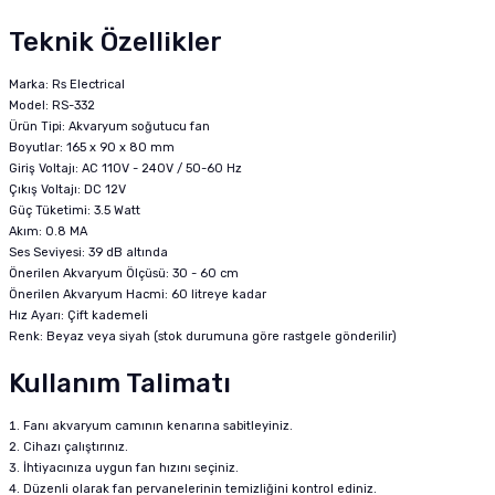
Teknik Özellikler
Marka: Rs Electrical
Model: RS-332
Ürün Tipi: Akvaryum soğutucu fan
Boyutlar: 165 x 90 x 80 mm
Giriş Voltajı: AC 110V - 240V / 50-60 Hz
Çıkış Voltajı: DC 12V
Güç Tüketimi: 3.5 Watt
Akım: 0.8 MA
Ses Seviyesi: 39 dB altında
Önerilen Akvaryum Ölçüsü: 30 - 60 cm
Önerilen Akvaryum Hacmi: 60 litreye kadar
Hız Ayarı: Çift kademeli
Renk: Beyaz veya siyah (stok durumuna göre rastgele gönderilir)
Kullanım Talimatı
Fanı akvaryum camının kenarına sabitleyiniz.
Cihazı çalıştırınız.
İhtiyacınıza uygun fan hızını seçiniz.
Düzenli olarak fan pervanelerinin temizliğini kontrol ediniz.