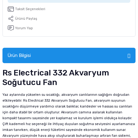
tucu
Sepeti
 Fırçası
Sump Filtre Malzemesi
Pro Plan Kedi Maması
Taksit Seçenekleri
Ürünü Paylaş
Pond Ürünleri
 Güvenlik Ürünleri
Akvaryum Ozon ve UV Ürünleri
Purina Kedi Maması
Yorum Yap
manları
akım Ürünleri
Royal Canin Kedi Maması
lik ve Bakım Ürünleri
Ürün Bilgisi
uluk
Rs Electrical 332 Akvaryum
Soğutucu Fan
 - Akvaryum Kumu
Yaz aylarında yükselen su sıcaklığı, akvaryum canlılarının sağlığını doğrudan
 Parçaları
etkileyebilir. Rs Electrical 332 Akvaryum Soğutucu Fan, akvaryum suyunun
sıcaklığını düşürmeye yardımcı olarak balıklar, karidesler ve hassas su canlıları
e Malzemesi
için daha stabil bir ortam oluşturur. Akvaryum camına asılarak kullanılan
kompakt tasarımı sayesinde yer kaplamaz ve kurulum işlemi oldukça kolaydır.
Çift kademeli hız seçeneği ile ihtiyaç duyulan soğutma seviyesini ayarlamanıza
imkan tanırken, düşük enerji tüketimi sayesinde ekonomik kullanım sunar.
Akvaryum yüzeyinde hava akışı oluşturarak buharlaşmayı artıran fan sistemi,