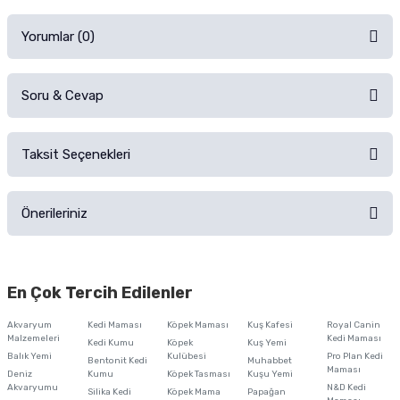
Yorumlar (0)
Soru & Cevap
Alışverişinizden sonra ürüne yorum yapın, alışveriş puanı kazanın!
Sorularınız için
iletişim formunu
kullanınız.
Taksit Seçenekleri
Ürün hakkında henüz soru sorulmamış.
Ürünü Satın Al ve Yorumla
Önerileriniz
Soru Sor
Bu ürünün fiyat bilgisi, resim, ürün açıklamalarında ve diğer konularda
yetersiz gördüğünüz noktaları öneri formunu kullanarak tarafımıza
En Çok Tercih Edilenler
iletebilirsiniz.
Görüş ve önerileriniz için teşekkür ederiz.
Akvaryum
Kedi Maması
Köpek Maması
Kuş Kafesi
Royal Canin
Malzemeleri
Kedi Maması
Kedi Kumu
Köpek
Kuş Yemi
Ürün resmi kalitesiz, bozuk veya görüntülenemiyor.
Balık Yemi
Kulübesi
Pro Plan Kedi
Bentonit Kedi
Muhabbet
Maması
Deniz
Kumu
Köpek Tasması
Kuşu Yemi
Ürün açıklamasında eksik bilgiler bulunuyor.
Akvaryumu
N&D Kedi
Silika Kedi
Köpek Mama
Papağan