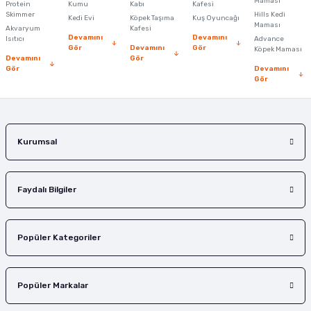
Maması
Protein
Ürün bilgilerinde hatalar bulunuyor.
Kumu
Kabı
Kafesi
Skimmer
Hills Kedi
Kedi Evi
Köpek Taşıma
Kuş Oyuncağı
Ürün fiyatı diğer sitelerden daha pahalı.
Maması
Akvaryum
Kafesi
Devamını
Devamını
Isıtıcı
Advance
Bu ürüne benzer farklı alternatifler olmalı.
Gör
Devamını
Gör
Köpek Maması
Devamını
Gör
Gör
Devamını
Gör
Gönder
Kurumsal
Faydalı Bilgiler
Popüler Kategoriler
Popüler Markalar