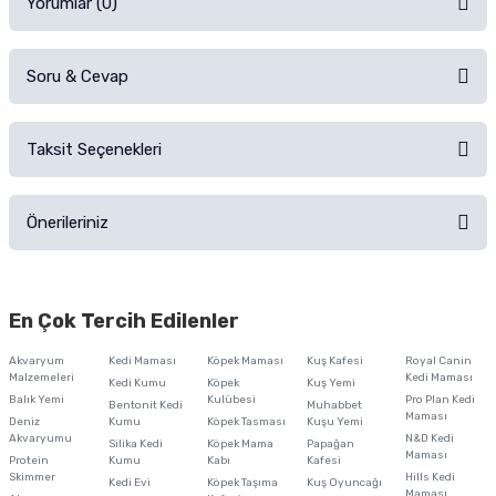
Yorumlar (0)
Soru & Cevap
Alışverişinizden sonra ürüne yorum yapın, alışveriş puanı kazanın!
Sorularınız için
iletişim formunu
kullanınız.
Taksit Seçenekleri
Ürün hakkında henüz soru sorulmamış.
Ürünü Satın Al ve Yorumla
Önerileriniz
Soru Sor
Bu ürünün fiyat bilgisi, resim, ürün açıklamalarında ve diğer konularda
yetersiz gördüğünüz noktaları öneri formunu kullanarak tarafımıza
En Çok Tercih Edilenler
iletebilirsiniz.
Görüş ve önerileriniz için teşekkür ederiz.
Akvaryum
Kedi Maması
Köpek Maması
Kuş Kafesi
Royal Canin
Malzemeleri
Kedi Maması
Kedi Kumu
Köpek
Kuş Yemi
Ürün resmi kalitesiz, bozuk veya görüntülenemiyor.
Balık Yemi
Kulübesi
Pro Plan Kedi
Bentonit Kedi
Muhabbet
Maması
Deniz
Kumu
Köpek Tasması
Kuşu Yemi
Ürün açıklamasında eksik bilgiler bulunuyor.
Akvaryumu
N&D Kedi
Silika Kedi
Köpek Mama
Papağan
Maması
Protein
Ürün bilgilerinde hatalar bulunuyor.
Kumu
Kabı
Kafesi
Skimmer
Hills Kedi
Kedi Evi
Köpek Taşıma
Kuş Oyuncağı
Ürün fiyatı diğer sitelerden daha pahalı.
Maması