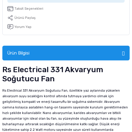
tucu
Sepeti
 Fırçası
Sump Filtre Malzemesi
Pro Plan Kedi Maması
Taksit Seçenekleri
Ürünü Paylaş
Pond Ürünleri
 Güvenlik Ürünleri
Akvaryum Ozon ve UV Ürünleri
Purina Kedi Maması
Yorum Yap
manları
akım Ürünleri
Royal Canin Kedi Maması
lik ve Bakım Ürünleri
Ürün Bilgisi
uluk
Rs Electrical 331 Akvaryum
Soğutucu Fan
 - Akvaryum Kumu
Rs Electrical 331 Akvaryum Soğutucu Fan, özellikle yaz aylarında yükselen
 Parçaları
akvaryum suyu sıcaklığını kontrol altında tutmaya yardımcı olmak için
geliştirilmiş kompakt ve enerji tasarruflu bir soğutma sistemidir. Akvaryum
e Malzemesi
camına kolayca asılabilen hang-on tasarımı sayesinde kurulum gerektirmeden
hızlı şekilde kullanılabilir. Nano akvaryumlar, karides akvaryumları ve bitkili
akvaryumlar için ideal olan bu fan, su yüzeyinde oluşturduğu hava akışı ile
buharlaşmayı artırarak sıcaklığın düşürülmesine katkı sağlar. Düşük enerji
tüketimine sahip 2.2 Watt motoru sayesinde uzun süreli kullanımlarda