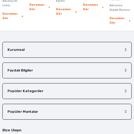
Akvaryum
Kafesi
Devamını
Devamını
Isıtıcı
Advance
Bu ürüne benzer farklı alternatifler olmalı.
Gör
Devamını
Gör
Köpek Maması
Devamını
Gör
Gör
Devamını
Gör
Gönder
Kurumsal
Faydalı Bilgiler
Popüler Kategoriler
Popüler Markalar
Bize Ulaşın