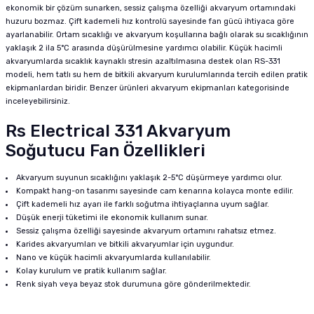
ekonomik bir çözüm sunarken, sessiz çalışma özelliği akvaryum ortamındaki
huzuru bozmaz. Çift kademeli hız kontrolü sayesinde fan gücü ihtiyaca göre
ayarlanabilir. Ortam sıcaklığı ve akvaryum koşullarına bağlı olarak su sıcaklığının
yaklaşık 2 ila 5°C arasında düşürülmesine yardımcı olabilir. Küçük hacimli
akvaryumlarda sıcaklık kaynaklı stresin azaltılmasına destek olan RS-331
modeli, hem tatlı su hem de bitkili akvaryum kurulumlarında tercih edilen pratik
ekipmanlardan biridir. Benzer ürünleri
akvaryum ekipmanları
kategorisinde
inceleyebilirsiniz.
Rs Electrical 331 Akvaryum
Soğutucu Fan Özellikleri
Akvaryum suyunun sıcaklığını yaklaşık 2-5°C düşürmeye yardımcı olur.
Kompakt hang-on tasarımı sayesinde cam kenarına kolayca monte edilir.
Çift kademeli hız ayarı ile farklı soğutma ihtiyaçlarına uyum sağlar.
Düşük enerji tüketimi ile ekonomik kullanım sunar.
Sessiz çalışma özelliği sayesinde akvaryum ortamını rahatsız etmez.
Karides akvaryumları ve bitkili akvaryumlar için uygundur.
Nano ve küçük hacimli akvaryumlarda kullanılabilir.
Kolay kurulum ve pratik kullanım sağlar.
Renk siyah veya beyaz stok durumuna göre gönderilmektedir.