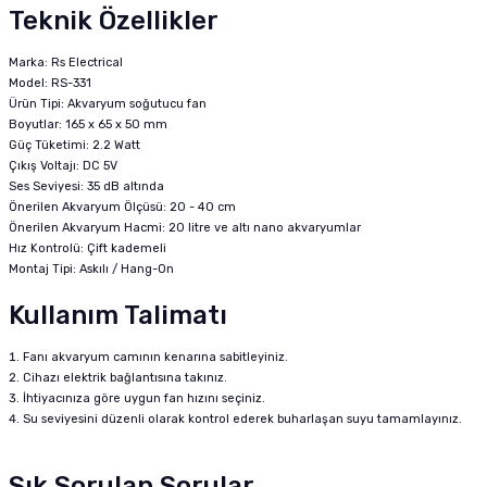
Teknik Özellikler
Marka: Rs Electrical
Model: RS-331
Ürün Tipi: Akvaryum soğutucu fan
Boyutlar: 165 x 65 x 50 mm
Güç Tüketimi: 2.2 Watt
Çıkış Voltajı: DC 5V
Ses Seviyesi: 35 dB altında
Önerilen Akvaryum Ölçüsü: 20 - 40 cm
Önerilen Akvaryum Hacmi: 20 litre ve altı nano akvaryumlar
Hız Kontrolü: Çift kademeli
Montaj Tipi: Askılı / Hang-On
Kullanım Talimatı
Fanı akvaryum camının kenarına sabitleyiniz.
Cihazı elektrik bağlantısına takınız.
İhtiyacınıza göre uygun fan hızını seçiniz.
Su seviyesini düzenli olarak kontrol ederek buharlaşan suyu tamamlayınız.
Sık Sorulan Sorular