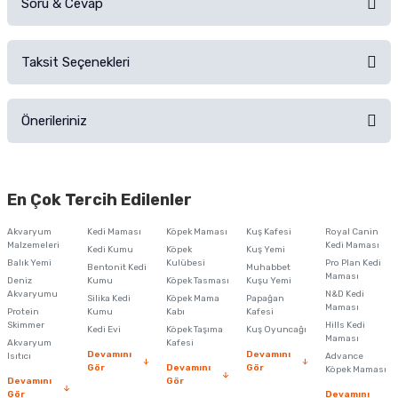
Soru & Cevap
Alışverişinizden sonra ürüne yorum yapın, alışveriş puanı kazanın!
Sorularınız için
iletişim formunu
kullanınız.
Taksit Seçenekleri
Ürün hakkında henüz soru sorulmamış.
Ürünü Satın Al ve Yorumla
Önerileriniz
Soru Sor
Bu ürünün fiyat bilgisi, resim, ürün açıklamalarında ve diğer konularda
yetersiz gördüğünüz noktaları öneri formunu kullanarak tarafımıza
En Çok Tercih Edilenler
iletebilirsiniz.
Görüş ve önerileriniz için teşekkür ederiz.
Akvaryum
Kedi Maması
Köpek Maması
Kuş Kafesi
Royal Canin
Malzemeleri
Kedi Maması
Kedi Kumu
Köpek
Kuş Yemi
Ürün resmi kalitesiz, bozuk veya görüntülenemiyor.
Balık Yemi
Kulübesi
Pro Plan Kedi
Bentonit Kedi
Muhabbet
Maması
Deniz
Kumu
Köpek Tasması
Kuşu Yemi
Ürün açıklamasında eksik bilgiler bulunuyor.
Akvaryumu
N&D Kedi
Silika Kedi
Köpek Mama
Papağan
Maması
Protein
Ürün bilgilerinde hatalar bulunuyor.
Kumu
Kabı
Kafesi
Skimmer
Hills Kedi
Kedi Evi
Köpek Taşıma
Kuş Oyuncağı
Ürün fiyatı diğer sitelerden daha pahalı.
Maması
Akvaryum
Kafesi
Devamını
Devamını
Isıtıcı
Advance
Bu ürüne benzer farklı alternatifler olmalı.
Gör
Devamını
Gör
Köpek Maması
Devamını
Gör
Gör
Devamını