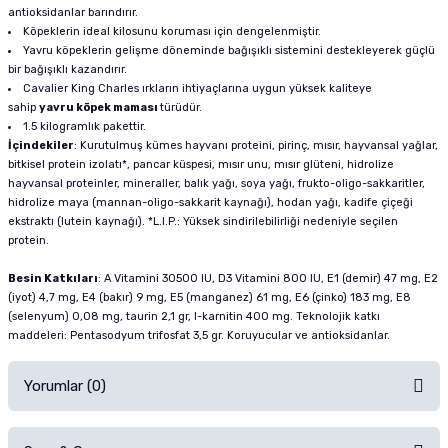
antioksidanlar barındırır.
Köpeklerin ideal kilosunu koruması için dengelenmiştir.
Yavru köpeklerin gelişme döneminde bağışıklı sistemini destekleyerek güçlü
bir bağışıklı kazandırır.
Cavalier King Charles ırkların ihtiyaçlarına uygun yüksek kaliteye
sahip
yavru köpek maması
türüdür.
1.5 kilogramlık pakettir.
İçindekiler
: Kurutulmuş kümes hayvanı proteini, pirinç, mısır, hayvansal yağlar,
bitkisel protein izolatı*, pancar küspesi, mısır unu, mısır glüteni, hidrolize
hayvansal proteinler, mineraller, balık yağı, soya yağı, frukto-oligo-sakkaritler,
hidrolize maya (mannan-oligo-sakkarit kaynağı), hodan yağı, kadife çiçeği
ekstraktı (lutein kaynağı). *L.I.P.: Yüksek sindirilebilirliği nedeniyle seçilen
protein.
Besin Katkıları
: A Vitamini 30500 IU, D3 Vitamini 800 IU, E1 (demir) 47 mg, E2
(iyot) 4,7 mg, E4 (bakır) 9 mg, E5 (manganez) 61 mg, E6 (çinko) 183 mg, E8
(selenyum) 0,08 mg, taurin 2,1 gr, l-karnitin 400 mg. Teknolojik katkı
maddeleri: Pentasodyum trifosfat 3,5 gr. Koruyucular ve antioksidanlar.
Yorumlar (0)