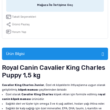
tucu
Sepeti
 Fırçası
Sump Filtre Malzemesi
Pro Plan Kedi Maması
Mağaza İle İletişime Geç
Pond Ürünleri
 Güvenlik Ürünleri
Akvaryum Ozon ve UV Ürünleri
Purina Kedi Maması
Taksit Seçenekleri
Ürünü Paylaş
manları
akım Ürünleri
Royal Canin Kedi Maması
Yorum Yap
lik ve Bakım Ürünleri
uluk
Ürün Bilgisi
 - Akvaryum Kumu
Royal Canin Cavalier King Charles
Puppy 1,5 kg
 Parçaları
Cavalier King Charles Junior
, Özel ırk köpeklerin ihtiyaçlarına uygun olarak
e Malzemesi
geliştirilmiş
köpek maması
çeşitlerinden birisidir.
Özel olarak
Cavalier King Charles
köpek ırkları için formüle edilmiş
royal
canin köpek maması
ürünüdür.
Sağlıklı deri ve tüyler için omega 3 ve 6 yağ asitleri, hodan yağı ihtiva eder.
Sağlıklı bir kalp sağlığı için özel mineraller, EPA, DHA, taurin, L-karnitin ve