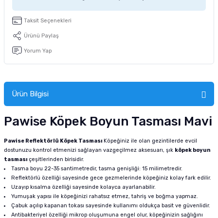
tucu
Sepeti
 Fırçası
Sump Filtre Malzemesi
Pro Plan Kedi Maması
Taksit Seçenekleri
Pond Ürünleri
 Güvenlik Ürünleri
Akvaryum Ozon ve UV Ürünleri
Purina Kedi Maması
Ürünü Paylaş
Yorum Yap
manları
akım Ürünleri
Royal Canin Kedi Maması
lik ve Bakım Ürünleri
Ürün Bilgisi
uluk
Pawise Köpek Boyun Tasması Mavi
 - Akvaryum Kumu
Pawise Reflektörlü Köpek Tasması
Köpeğiniz ile olan gezintilerde evcil
dostunuzu kontrol etmenizi sağlayan vazgeçilmez aksesuarı, şık
köpek boyun
 Parçaları
tasması
çeşitlerinden birisidir.
Tasma boyu 22-35 santimetredir, tasma genişliği: 15 milimetredir.
e Malzemesi
Reflektörlü özelliği sayesinde gece gezmelerinde köpeğiniz kolay fark edilir.
Uzayıp kısalma özelliği sayesinde kolayca ayarlanabilir.
Yumuşak yapısı ile köpeğinizi rahatsız etmez, tahriş ve boğma yapmaz.
Çabuk açılıp kapanan tokası sayesinde kullanımı oldukça basit ve güvenlidir.
Antibakteriyel özelliği mikrop oluşumuna engel olur, köpeğinizin sağlığını