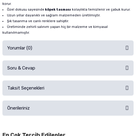
korur.
Özel dokusu sayesinde
köpek tasması
kolaylıkla temizlenir ve çabuk kurur.
Uzun yıllar dayanıklı ve sağlam malzemeden üretilmiştir.
Şık tasarıma ve canlı renklere sahiptir.
Üretiminde zehirli salınım yapan hiç bir malzeme ve kimyasal
kullanılmamıştır.
Yorumlar (0)
Soru & Cevap
Alışverişinizden sonra ürüne yorum yapın, alışveriş puanı kazanın!
Sorularınız için
iletişim formunu
kullanınız.
Taksit Seçenekleri
Ürün hakkında henüz soru sorulmamış.
Ürünü Satın Al ve Yorumla
Önerileriniz
Soru Sor
Bu ürünün fiyat bilgisi, resim, ürün açıklamalarında ve diğer konularda
yetersiz gördüğünüz noktaları öneri formunu kullanarak tarafımıza
En Çok Tercih Edilenler
iletebilirsiniz.