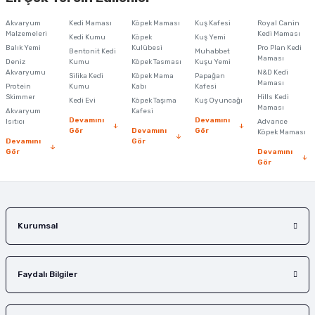
Görüş ve önerileriniz için teşekkür ederiz.
Akvaryum
Kedi Maması
Köpek Maması
Kuş Kafesi
Royal Canin
Malzemeleri
Kedi Maması
Kedi Kumu
Köpek
Kuş Yemi
Ürün resmi kalitesiz, bozuk veya görüntülenemiyor.
Balık Yemi
Kulübesi
Pro Plan Kedi
Bentonit Kedi
Muhabbet
Maması
Deniz
Kumu
Köpek Tasması
Kuşu Yemi
Ürün açıklamasında eksik bilgiler bulunuyor.
Akvaryumu
N&D Kedi
Silika Kedi
Köpek Mama
Papağan
Maması
Protein
Ürün bilgilerinde hatalar bulunuyor.
Kumu
Kabı
Kafesi
Skimmer
Hills Kedi
Kedi Evi
Köpek Taşıma
Kuş Oyuncağı
Ürün fiyatı diğer sitelerden daha pahalı.
Maması
Akvaryum
Kafesi
Devamını
Devamını
Isıtıcı
Advance
Bu ürüne benzer farklı alternatifler olmalı.
Gör
Devamını
Gör
Köpek Maması
Devamını
Gör
Gör
Devamını
Gör
Gönder
Kurumsal
Faydalı Bilgiler