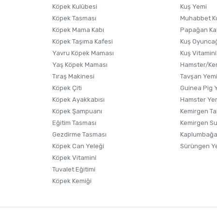
Köpek Kulübesi
Kuş Yemi
Köpek Tasması
Muhabbet K
Köpek Mama Kabı
Papağan Ka
Köpek Taşıma Kafesi
Kuş Oyunca
Yavru Köpek Maması
Kuş Vitamini
Gönder
Yaş Köpek Maması
Hamster/Kem
Tıraş Makinesi
Tavşan Yem
Köpek Çiti
Guinea Pig 
Köpek Ayakkabısı
Hamster Ye
Köpek Şampuanı
Kemirgen Ta
Eğitim Tasması
Kemirgen S
Gezdirme Tasması
Kaplumbağa
Köpek Can Yeleği
Sürüngen Y
Köpek Vitamini
Tuvalet Eğitimi
Köpek Kemiği