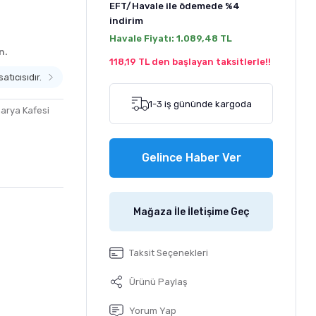
EFT/Havale ile ödemede
%4
indirim
Havale Fiyatı:
1.089,48 TL
n.
118,19 TL den başlayan taksitlerle!!
atıcısıdır.
1-3 iş gününde kargoda
arya Kafesi
Gelince Haber Ver
Mağaza İle İletişime Geç
Taksit Seçenekleri
Ürünü Paylaş
Yorum Yap