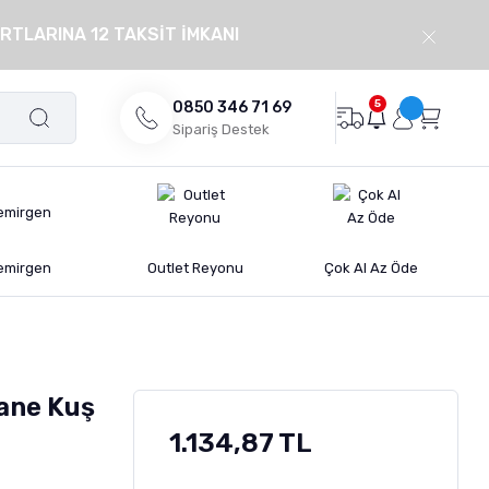
RTLARINA 12 TAKSİT İMKANI
5
0850 346 71 69
Sipariş Destek
emirgen
Outlet Reyonu
Çok Al Az Öde
ane Kuş
1.134,87 TL