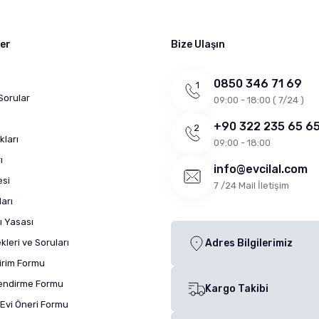
ler
Bize Ulaşın
0850 346 71 69
Sorular
09:00 - 18:00 ( 7/24 )
+90 322 235 65 6
kları
09:00 - 18:00
ı
info@evcilal.com
esi
7 /24 Mail İletişim
arı
ı Yasası
leri ve Soruları
Adres Bilgilerimiz
dirim Formu
lendirme Formu
Kargo Takibi
Evi Öneri Formu