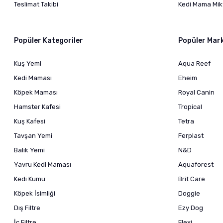
Teslimat Takibi
Kedi Mama Mikt
Popüler Kategoriler
Popüler Mar
Kuş Yemi
Aqua Reef
Kedi Maması
Eheim
Köpek Maması
Royal Canin
Hamster Kafesi
Tropical
Kuş Kafesi
Tetra
Tavşan Yemi
Ferplast
Balık Yemi
N&D
Yavru Kedi Maması
Aquaforest
Kedi Kumu
Brit Care
Köpek İsimliği
Doggie
Dış Filtre
Ezy Dog
İç Filtre
Flexi