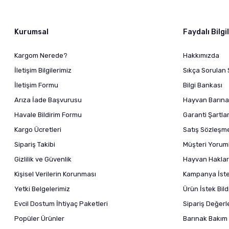
Kurumsal
Faydalı Bilgi
Kargom Nerede?
Hakkımızda
İletişim Bilgilerimiz
Sıkça Sorulan 
İletişim Formu
Bilgi Bankası
Arıza İade Başvurusu
Hayvan Barına
Havale Bildirim Formu
Garanti Şartlar
Kargo Ücretleri
Satış Sözleşm
Sipariş Takibi
Müşteri Yoruml
Gizlilik ve Güvenlik
Hayvan Haklar
Kişisel Verilerin Korunması
Kampanya İstek
Yetki Belgelerimiz
Ürün İstek Bil
Evcil Dostum İhtiyaç Paketleri
Sipariş Değer
Popüler Ürünler
Barınak Bakım 