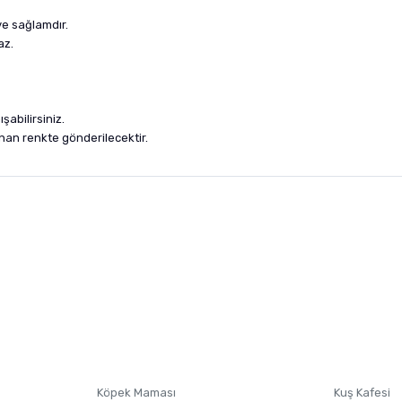
ve sağlamdır.
az.
ışabilirsiniz.
unan renkte gönderilecektir.
nularda yetersiz gördüğünüz noktaları öneri formunu kullanarak tarafımıza i
sonra ürüne yorum yapın, alışveriş puanı kazanın! Sorularınız için
Ürün hakkında henüz soru sorulmamış.
iletişim
Ürünü Satın Al ve Yorumla
Soru Sor
Köpek Maması
Kuş Kafesi