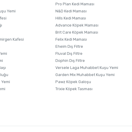
Pro Plan Kedi Maması
uşu Yemi
N&D Kedi Maması
fesi
Hills Kedi Maması
ğı
Advance Köpek Maması
Brit Care Köpek Maması
irgen Kafesi
Felix Kedi Maması
i
Eheim Dış Filtre
Yemi
Fluval Dış Filtre
mi
Dophin Dış Filtre
laşı
Versele Laga Muhabbet Kuşu Yemi
uluğu
Garden Mix Muhabbet Kuşu Yemi
 Yemi
Pawz Köpek Galoşu
emi
Trixie Köpek Tasması