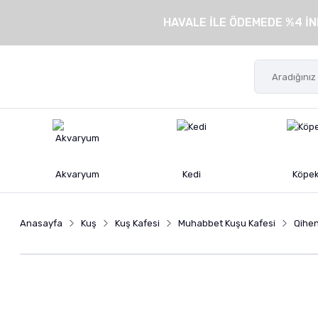
HAVALE İLE ÖDEMEDE %4 İN
Akvaryum
Kedi
Köpe
Anasayfa
Kuş
Kuş Kafesi
Muhabbet Kuşu Kafesi
Qihen