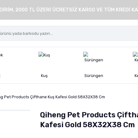
DİRİM, 2000 TL ÜZERİ ÜCRETSİZ KARGO VE TÜM KREDİ KA
k
Kuş
Sürüngen
K
g Pet Products Çifthane Kuş Kafesi Gold 58X32X38 Cm
Qiheng Pet Products Çifth
Kafesi Gold 58X32X38 Cm