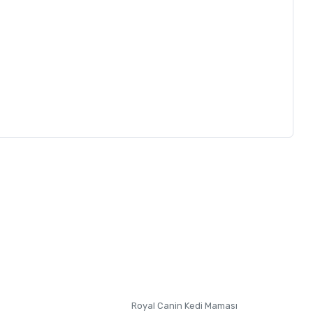
letebilirsiniz.
 formunu
kullanınız.
Royal Canin Kedi Maması