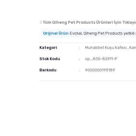
Tüm Qiheng Pet Products Ürünleri İçin Tıklayı
Orijinal Ürün
Evcilal, Qiheng Pet Products yetkili s
Kategori
Muhabbet Kuşu Kafesi
,
Kan
Stok Kodu
op_835-82911-P
Barkodu
9000000195189