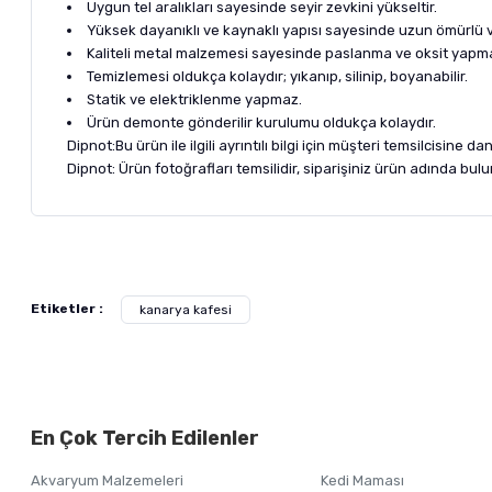
Uygun tel aralıkları sayesinde seyir zevkini yükseltir.
Yüksek dayanıklı ve kaynaklı yapısı sayesinde uzun ömürlü 
Kaliteli metal malzemesi sayesinde paslanma ve oksit yapm
Temizlemesi oldukça kolaydır; yıkanıp, silinip, boyanabilir.
Statik ve elektriklenme yapmaz.
Ürün demonte gönderilir kurulumu oldukça kolaydır.
Dipnot:Bu ürün ile ilgili ayrıntılı bilgi için müşteri temsilcisine dan
Dipnot: Ürün fotoğrafları temsilidir, siparişiniz ürün adında bul
Bu ürünün fiyat bilgisi, resim, ürün açıklamalarında ve diğer ko
Görüş ve önerileriniz için teşekkür ederiz.
Alışverişinizden 
Etiketler :
kanarya kafesi
Ürün resmi kalitesiz, bozuk veya görüntülenemiyor.
Ürün açıklamasında eksik bilgiler bulunuyor.
Ürün bilgilerinde hatalar bulunuyor.
En Çok Tercih Edilenler
Ürün fiyatı diğer sitelerden daha pahalı.
Bu ürüne benzer farklı alternatifler olmalı.
Akvaryum Malzemeleri
Kedi Maması