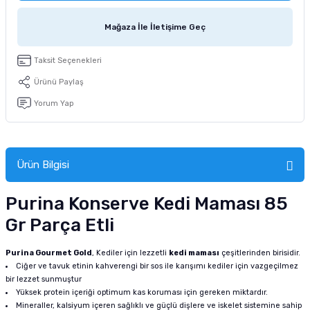
tucu
Sepeti
 Fırçası
Sump Filtre Malzemesi
Pro Plan Kedi Maması
Mağaza İle İletişime Geç
Pond Ürünleri
 Güvenlik Ürünleri
Akvaryum Ozon ve UV Ürünleri
Purina Kedi Maması
Taksit Seçenekleri
manları
akım Ürünleri
Royal Canin Kedi Maması
Ürünü Paylaş
Yorum Yap
lik ve Bakım Ürünleri
uluk
Ürün Bilgisi
 - Akvaryum Kumu
Purina Konserve Kedi Maması 85
 Parçaları
Gr Parça Etli
e Malzemesi
Purina Gourmet Gold
, Kediler için lezzetli
kedi maması
çeşitlerinden birisidir.
Ciğer ve tavuk etinin kahverengi bir sos ile karışımı kediler için vazgeçilmez
bir lezzet sunmuştur
Yüksek protein içeriği optimum kas koruması için gereken miktardır.
Mineraller, kalsiyum içeren sağlıklı ve güçlü dişlere ve iskelet sistemine sahip