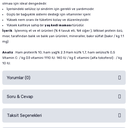
olması için ideal dengededir.
İçerisindeki selüloz iyi sindirim için gerekli ve yardımcıdır.
Güçlü bir bağışıklık sistemi desteği için vitaminler içerir.
Yüksek nem oranı ile tüketimi kolay ve düzenleyicidir.
Yüksek kaliteye sahip bir
yaş kedi maması
türüdür.
İçerik
: İşlenmiş et ve et ürünleri (% 4 tavuk eti, %4 ciğer ), bitkisel protein özü,
mısır, tarafından balık ve balık yan ürünleri, mineraller, bakır sülfat (bakır / kg 1.1
mg)
Analiz
: Ham protein% 10, ham yağ% 2.3 Ham kül% 1,7, ham selüloz% 0,5
Vitamin C: / kg D3 vitamini 1110 IU: 140 IU / kg E vitamini (alfa tokoferol) : / kg
10 IU.
Yorumlar (0)
Soru & Cevap
Alışverişinizden sonra ürüne yorum yapın, alışveriş puanı kazanın!
Sorularınız için
iletişim formunu
kullanınız.
Taksit Seçenekleri
Ürün hakkında henüz soru sorulmamış.
Ürünü Satın Al ve Yorumla