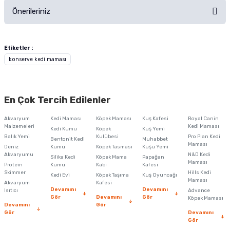
Önerileriniz
Soru Sor
Bu ürünün fiyat bilgisi, resim, ürün açıklamalarında ve diğer konularda
yetersiz gördüğünüz noktaları öneri formunu kullanarak tarafımıza
Etiketler :
iletebilirsiniz.
konserve kedi maması
Görüş ve önerileriniz için teşekkür ederiz.
Ürün resmi kalitesiz, bozuk veya görüntülenemiyor.
En Çok Tercih Edilenler
Ürün açıklamasında eksik bilgiler bulunuyor.
Akvaryum
Kedi Maması
Köpek Maması
Kuş Kafesi
Royal Canin
Ürün bilgilerinde hatalar bulunuyor.
Malzemeleri
Kedi Maması
Kedi Kumu
Köpek
Kuş Yemi
Balık Yemi
Ürün fiyatı diğer sitelerden daha pahalı.
Kulübesi
Pro Plan Kedi
Bentonit Kedi
Muhabbet
Maması
Deniz
Kumu
Köpek Tasması
Kuşu Yemi
Bu ürüne benzer farklı alternatifler olmalı.
Akvaryumu
N&D Kedi
Silika Kedi
Köpek Mama
Papağan
Maması
Protein
Kumu
Kabı
Kafesi
Skimmer
Hills Kedi
Kedi Evi
Köpek Taşıma
Kuş Oyuncağı
Maması
Akvaryum
Kafesi
Devamını
Devamını
Isıtıcı
Advance
Gör
Devamını
Gör
Köpek Maması
Devamını
Gör
Gör
Devamını
Gönder
Gör