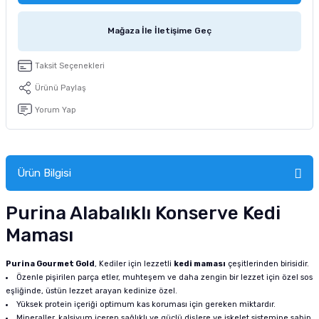
tucu
Sepeti
 Fırçası
Sump Filtre Malzemesi
Pro Plan Kedi Maması
Mağaza İle İletişime Geç
Pond Ürünleri
 Güvenlik Ürünleri
Akvaryum Ozon ve UV Ürünleri
Purina Kedi Maması
Taksit Seçenekleri
manları
akım Ürünleri
Royal Canin Kedi Maması
Ürünü Paylaş
Yorum Yap
lik ve Bakım Ürünleri
uluk
Ürün Bilgisi
 - Akvaryum Kumu
Purina Alabalıklı Konserve Kedi
 Parçaları
Maması
e Malzemesi
Purina Gourmet Gold
, Kediler için lezzetli
kedi maması
çeşitlerinden birisidir.
Özenle pişirilen parça etler, muhteşem ve daha zengin bir lezzet için özel sos
eşliğinde, üstün lezzet arayan kedinize özel.
Yüksek protein içeriği optimum kas koruması için gereken miktardır.
Mineraller, kalsiyum içeren sağlıklı ve güçlü dişlere ve iskelet sistemine sahip