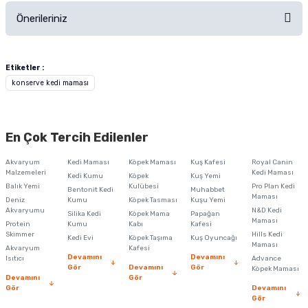
Önerileriniz
Soru Sor
Bu ürünün fiyat bilgisi, resim, ürün açıklamalarında ve diğer konularda
yetersiz gördüğünüz noktaları öneri formunu kullanarak tarafımıza
Etiketler :
iletebilirsiniz.
konserve kedi maması
Görüş ve önerileriniz için teşekkür ederiz.
Ürün resmi kalitesiz, bozuk veya görüntülenemiyor.
En Çok Tercih Edilenler
Ürün açıklamasında eksik bilgiler bulunuyor.
Akvaryum
Kedi Maması
Köpek Maması
Kuş Kafesi
Royal Canin
Ürün bilgilerinde hatalar bulunuyor.
Malzemeleri
Kedi Maması
Kedi Kumu
Köpek
Kuş Yemi
Balık Yemi
Ürün fiyatı diğer sitelerden daha pahalı.
Kulübesi
Pro Plan Kedi
Bentonit Kedi
Muhabbet
Maması
Deniz
Kumu
Köpek Tasması
Kuşu Yemi
Bu ürüne benzer farklı alternatifler olmalı.
Akvaryumu
N&D Kedi
Silika Kedi
Köpek Mama
Papağan
Maması
Protein
Kumu
Kabı
Kafesi
Skimmer
Hills Kedi
Kedi Evi
Köpek Taşıma
Kuş Oyuncağı
Maması
Akvaryum
Kafesi
Devamını
Devamını
Isıtıcı
Advance
Gör
Devamını
Gör
Köpek Maması
Devamını
Gör
Gör
Devamını
Gönder
Gör