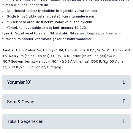
olması için ideal dengededir.
İçerisindeki selüloz iyi sindirim için gerekli ve yardımcıdır.
Güçlü bir bağışıklık sistemi desteği için vitaminler içerir.
Yüksek nem oranı ile tüketimi kolay ve düzenleyicidir.
Yüksek kaliteye sahip bir
yaş kedi maması
türüdür.
İçerik
: Su, et ve et türevleri (%4 alabalık, %4 sebze), buğday, balık ve balık
türevleri, minareler, vitaminler, şekerler, katkı maddeleri.
Analiz
: Ham Protein %7, Ham yağ %4, Ham Selüloz % 0,1 , Su % 81,5 Ham Kül %
1,3 , Kalsiyum (en az - en cok) %0,05 - 0,5, Fosfor (en az - en çok) %0,2 -
%0,7 Sodyum (en az – en cok) %0,1 - %0,5 A Vit.(en az) 1300 IU/kg, D3 Vit. (en
az) 200 IU/kg, E Vit. (en az) 8 mg/kg.
Yorumlar (0)
Soru & Cevap
Alışverişinizden sonra ürüne yorum yapın, alışveriş puanı kazanın!
Sorularınız için
iletişim formunu
kullanınız.
Taksit Seçenekleri
Ürün hakkında henüz soru sorulmamış.
Ürünü Satın Al ve Yorumla