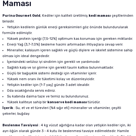
Maması
Purina Gourmet Gold
, Kediler için kaliteli üretilmiş
kedi maması
çeşitlerinden
birisidir.
Yetişkin kedilerin günlük enerji gereksinimleri göz önünde bulundurularak
formüle edilmiştir.
Yüksek protein içeriği (7,5-12%) optimum kas koruması için gereken miktardır.
Enerji Yağ (3,7-7,0%) besleme hacmi artırmadan ihtiyaçlara cevap verir.
Mineraller, kalsiyum içeren sağlıklı ve güçlü dişlere ve iskelet sistemine sahip
olması için ideal dengededir.
İçerisindeki selüloz iyi sindirim için gerekli ve yardımcıdır.
Sağlıklı kalp ve iyi görme için gerekli taurin katkısı bulunmaktadır.
Güçlü bir bağışıklık sistemi desteği için vitaminler içerir.
Yüksek nem oranı ile tüketimi kolay ve düzenleyicidir.
Yetişkin kediler için (1-7 yaş) günde 3 adet idealdir.
Oda sıcaklığında servis ediniz.
Su kabında daima taze ve temiz su bulundurunuz.
Yüksek kaliteye sahip bir
konserve kedi maması
türüdür.
İçerik
: Su, et ve et türevleri (%4 sığır eti) mineraller ve vitaminler, çeşitli
şekerler, buğday.
Beslenme Tavsiyesi
: 4 kg vücut ağırlığına kadar olan yetişkin kediler için, iki
ayrı öğün olarak günde 3 - 4 kutu ile beslenmesi tavsiye edilmektedir. Hamile