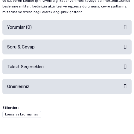
ve süt veren kediler için, yiyebildiği kadar verilmesi tavsiye edilmektedir.Günlük
beslenme miktarı, kedinizin aktivitesi ve egzersiz durumuna, çevre şartlarına,
mizacına ve strese bağlı olarak değişiklik gösterir.
Yorumlar (0)
Soru & Cevap
Alışverişinizden sonra ürüne yorum yapın, alışveriş puanı kazanın!
Sorularınız için
iletişim formunu
kullanınız.
Taksit Seçenekleri
Ürün hakkında henüz soru sorulmamış.
Ürünü Satın Al ve Yorumla
Önerileriniz
Soru Sor
Bu ürünün fiyat bilgisi, resim, ürün açıklamalarında ve diğer konularda
yetersiz gördüğünüz noktaları öneri formunu kullanarak tarafımıza
Etiketler :
iletebilirsiniz.
konserve kedi maması
Görüş ve önerileriniz için teşekkür ederiz.
Ürün resmi kalitesiz, bozuk veya görüntülenemiyor.