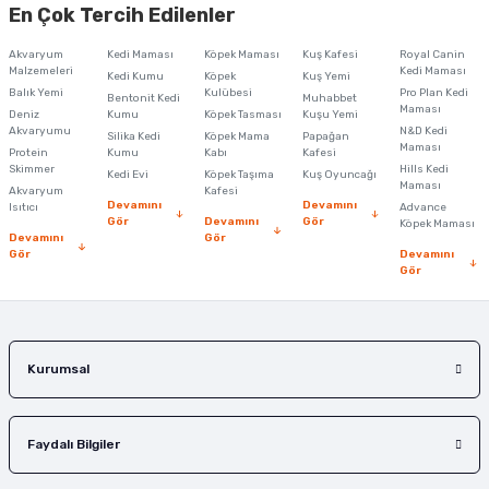
En Çok Tercih Edilenler
Ürün açıklamasında eksik bilgiler bulunuyor.
Akvaryum
Kedi Maması
Köpek Maması
Kuş Kafesi
Royal Canin
Ürün bilgilerinde hatalar bulunuyor.
Malzemeleri
Kedi Maması
Kedi Kumu
Köpek
Kuş Yemi
Balık Yemi
Ürün fiyatı diğer sitelerden daha pahalı.
Kulübesi
Pro Plan Kedi
Bentonit Kedi
Muhabbet
Maması
Deniz
Kumu
Köpek Tasması
Kuşu Yemi
Bu ürüne benzer farklı alternatifler olmalı.
Akvaryumu
N&D Kedi
Silika Kedi
Köpek Mama
Papağan
Maması
Protein
Kumu
Kabı
Kafesi
Skimmer
Hills Kedi
Kedi Evi
Köpek Taşıma
Kuş Oyuncağı
Maması
Akvaryum
Kafesi
Devamını
Devamını
Isıtıcı
Advance
Gör
Devamını
Gör
Köpek Maması
Devamını
Gör
Gör
Devamını
Gönder
Gör
Kurumsal
Faydalı Bilgiler