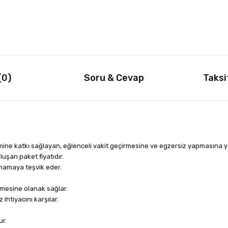
(0)
Soru & Cevap
Taksi
lişimine katkı sağlayan, eğlenceli vakit geçirmesine ve egzersiz yapmasına 
uşan paket fiyatıdır.
oynamaya teşvik eder.
nmesine olanak sağlar.
ihtiyacını karşılar.
ur.