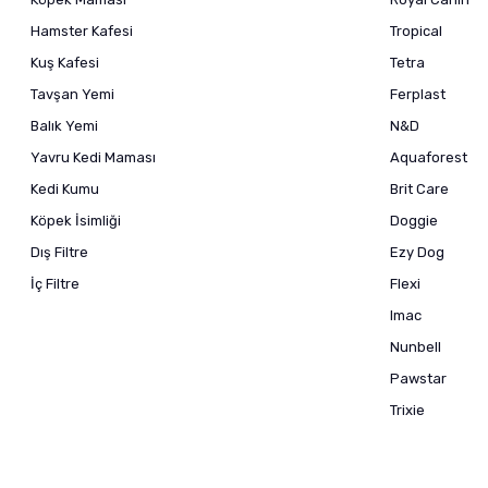
Hamster Kafesi
Tropical
Kuş Kafesi
Tetra
Tavşan Yemi
Ferplast
Balık Yemi
N&D
Yavru Kedi Maması
Aquaforest
Kedi Kumu
Brit Care
Köpek İsimliği
Doggie
Dış Filtre
Ezy Dog
İç Filtre
Flexi
Imac
Nunbell
Pawstar
Trixie