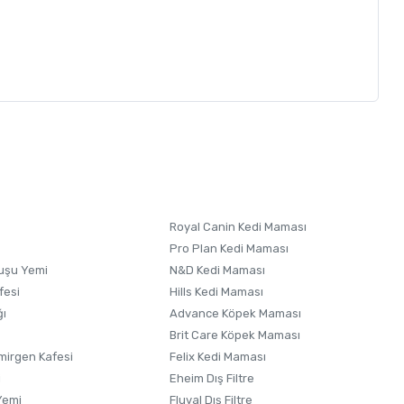
letebilirsiniz.
 formunu
kullanınız.
Royal Canin Kedi Maması
Pro Plan Kedi Maması
uşu Yemi
N&D Kedi Maması
fesi
Hills Kedi Maması
ğı
Advance Köpek Maması
Brit Care Köpek Maması
irgen Kafesi
Felix Kedi Maması
i
Eheim Dış Filtre
Yemi
Fluval Dış Filtre