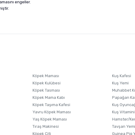
amasını engeller.
ştir.
nularda yetersiz gördüğünüz noktaları öneri formunu kullanarak tarafımıza i
sonra ürüne yorum yapın, alışveriş puanı kazanın! Sorularınız için
Ürün hakkında henüz soru sorulmamış.
iletişim
Ürünü Satın Al ve Yorumla
Soru Sor
Köpek Maması
Kuş Kafesi
Köpek Kulübesi
Kuş Yemi
Köpek Tasması
Muhabbet K
Köpek Mama Kabı
Papağan Ka
Köpek Taşıma Kafesi
Kuş Oyunca
Yavru Köpek Maması
Kuş Vitamini
Yaş Köpek Maması
Hamster/Kem
Tıraş Makinesi
Tavşan Yem
Köpek Çiti
Guinea Pig 