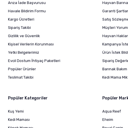
Arıza İade Başvurusu
Hayvan Barına
Havale Bildirim Formu
Garanti Şartlar
Kargo Ücretleri
Satış Sözleşm
Sipariş Takibi
Müşteri Yoruml
Gizlilik ve Güvenlik
Hayvan Haklar
Kişisel Verilerin Korunması
Kampanya İstek
Yetki Belgelerimiz
Ürün İstek Bil
Evcil Dostum İhtiyaç Paketleri
Sipariş Değer
Popüler Ürünler
Barınak Bakım 
Teslimat Takibi
Kedi Mama Mikt
Popüler Kategoriler
Popüler Mar
Kuş Yemi
Aqua Reef
Kedi Maması
Eheim
Köpek Maması
Royal Canin