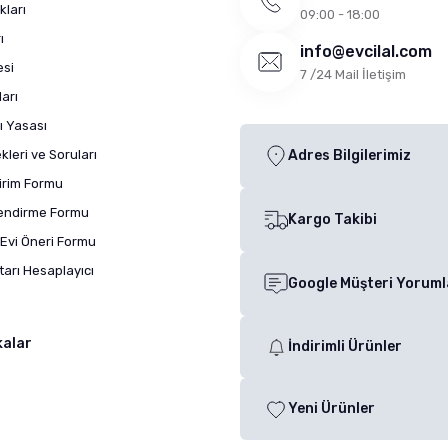
kları
09:00 - 18:00
ı
info@evcilal.com
esi
7 /24 Mail İletişim
arı
ı Yasası
leri ve Soruları
Adres Bilgilerimiz
dirim Formu
lendirme Formu
Kargo Takibi
Evi Öneri Formu
arı Hesaplayıcı
Google Müşteri Yoruml
kalar
İndirimli Ürünler
Yeni Ürünler