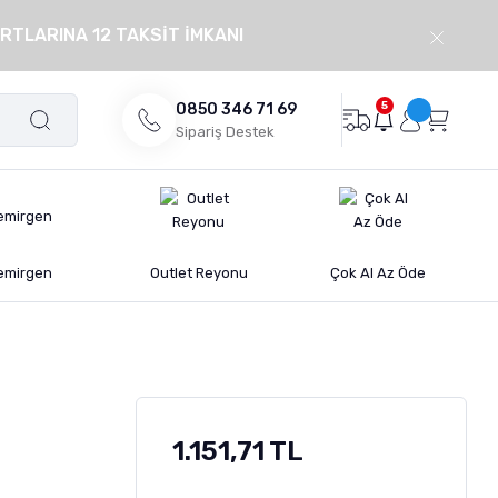
RTLARINA 12 TAKSİT İMKANI
5
0850 346 71 69
Sipariş Destek
emirgen
Outlet Reyonu
Çok Al Az Öde
1.151,71 TL