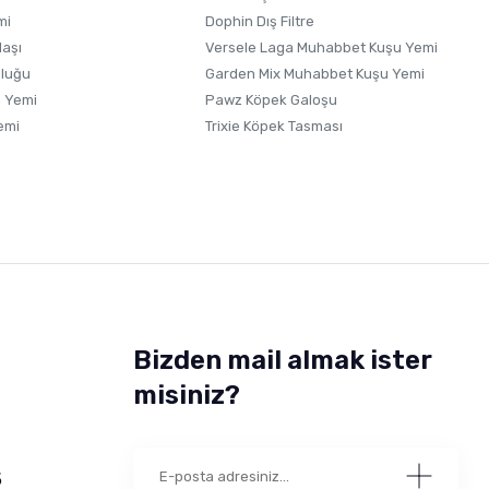
mi
Dophin Dış Filtre
laşı
Versele Laga Muhabbet Kuşu Yemi
uluğu
Garden Mix Muhabbet Kuşu Yemi
 Yemi
Pawz Köpek Galoşu
emi
Trixie Köpek Tasması
Bizden mail almak ister
misiniz?
5