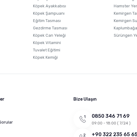
Köpek Ayakkabısı
Hamster Ye
Gönder
Köpek Şampuanı
Kemirgen Ta
Eğitim Tasması
Kemirgen S
Gezdirme Tasması
Kaplumbağa
Köpek Can Yeleği
Sürüngen Y
Köpek Vitamini
Tuvalet Eğitimi
Köpek Kemiği
ler
Bize Ulaşın
0850 346 71 69
Sorular
09:00 - 18:00 ( 7/24 )
+90 322 235 65 6