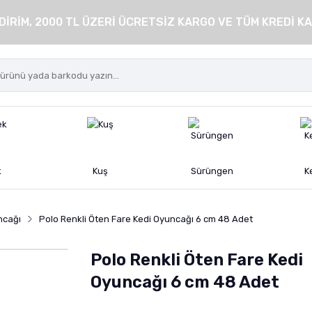
DİRİM, 2000 TL ÜZERİ ÜCRETSİZ KARGO VE TÜM KREDİ KA
k
Kuş
Sürüngen
K
ncağı
Polo Renkli Öten Fare Kedi Oyuncağı 6 cm 48 Adet
Polo Renkli Öten Fare Kedi
Oyuncağı 6 cm 48 Adet