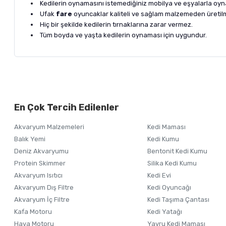
Kedilerin oynamasını istemediğiniz mobilya ve eşyalarla oyn
Ufak
fare
oyuncaklar kaliteli ve sağlam malzemeden üretilmi
Hiç bir şekilde kedilerin tırnaklarına zarar vermez.
Tüm boyda ve yaşta kedilerin oynaması için uygundur.
Bu ürünün fiyat bilgisi, resim, ürün açıklamalarında ve diğer ko
Görüş ve önerileriniz için teşekkür ederiz.
Alışverişinizden 
En Çok Tercih Edilenler
Ürün resmi kalitesiz, bozuk veya görüntülenemiyor.
Akvaryum Malzemeleri
Kedi Maması
Ürün açıklamasında eksik bilgiler bulunuyor.
Balık Yemi
Kedi Kumu
Ürün bilgilerinde hatalar bulunuyor.
Deniz Akvaryumu
Bentonit Kedi Kumu
Ürün fiyatı diğer sitelerden daha pahalı.
Protein Skimmer
Silika Kedi Kumu
Akvaryum Isıtıcı
Kedi Evi
Bu ürüne benzer farklı alternatifler olmalı.
Akvaryum Dış Filtre
Kedi Oyuncağı
Akvaryum İç Filtre
Kedi Taşıma Çantası
Kafa Motoru
Kedi Yatağı
Hava Motoru
Yavru Kedi Maması