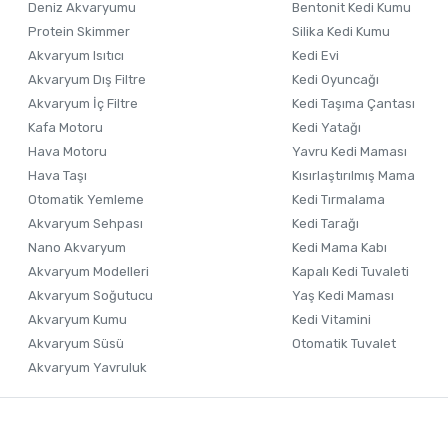
Deniz Akvaryumu
Bentonit Kedi Kumu
Ürün fiyatı diğer sitelerden daha pahalı.
Protein Skimmer
Silika Kedi Kumu
Akvaryum Isıtıcı
Kedi Evi
Bu ürüne benzer farklı alternatifler olmalı.
Akvaryum Dış Filtre
Kedi Oyuncağı
Akvaryum İç Filtre
Kedi Taşıma Çantası
Kafa Motoru
Kedi Yatağı
Hava Motoru
Yavru Kedi Maması
Hava Taşı
Kısırlaştırılmış Mama
Otomatik Yemleme
Kedi Tırmalama
Akvaryum Sehpası
Kedi Tarağı
Nano Akvaryum
Kedi Mama Kabı
Akvaryum Modelleri
Kapalı Kedi Tuvaleti
Akvaryum Soğutucu
Yaş Kedi Maması
Akvaryum Kumu
Kedi Vitamini
Akvaryum Süsü
Otomatik Tuvalet
Akvaryum Yavruluk