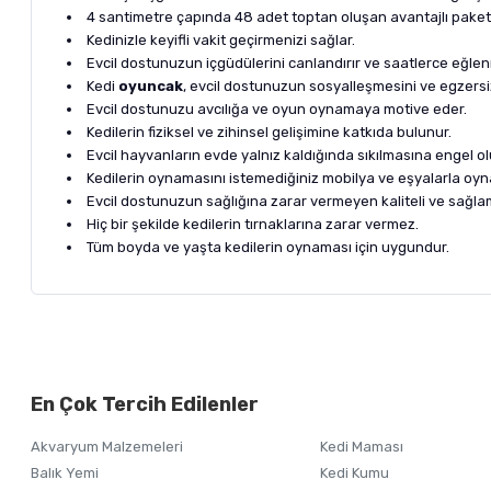
4 santimetre çapında 48 adet toptan oluşan avantajlı paket f
Kedinizle keyifli vakit geçirmenizi sağlar.
Evcil dostunuzun içgüdülerini canlandırır ve saatlerce eğle
Kedi
oyuncak
, evcil dostunuzun sosyalleşmesini ve egzersiz 
Evcil dostunuzu avcılığa ve oyun oynamaya motive eder.
Kedilerin fiziksel ve zihinsel gelişimine katkıda bulunur.
Evcil hayvanların evde yalnız kaldığında sıkılmasına engel ol
Kedilerin oynamasını istemediğiniz mobilya ve eşyalarla oyn
Evcil dostunuzun sağlığına zarar vermeyen kaliteli ve sağla
Hiç bir şekilde kedilerin tırnaklarına zarar vermez.
Tüm boyda ve yaşta kedilerin oynaması için uygundur.
Bu ürünün fiyat bilgisi, resim, ürün açıklamalarında ve diğer ko
Görüş ve önerileriniz için teşekkür ederiz.
Alışverişinizden 
En Çok Tercih Edilenler
Ürün resmi kalitesiz, bozuk veya görüntülenemiyor.
Akvaryum Malzemeleri
Kedi Maması
Ürün açıklamasında eksik bilgiler bulunuyor.
Balık Yemi
Kedi Kumu
Ürün bilgilerinde hatalar bulunuyor.