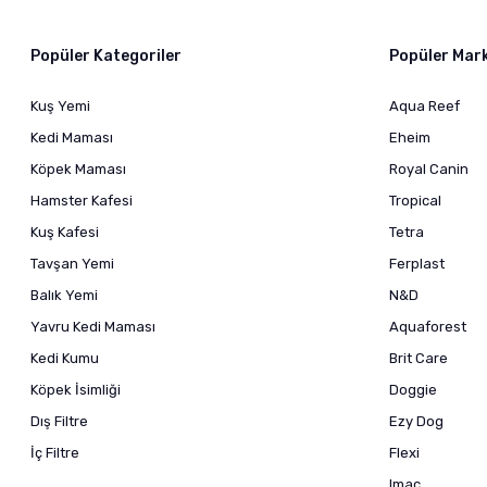
Popüler Kategoriler
Popüler Mar
Kuş Yemi
Aqua Reef
Kedi Maması
Eheim
Köpek Maması
Royal Canin
Hamster Kafesi
Tropical
Kuş Kafesi
Tetra
Tavşan Yemi
Ferplast
Balık Yemi
N&D
Yavru Kedi Maması
Aquaforest
Kedi Kumu
Brit Care
Köpek İsimliği
Doggie
Dış Filtre
Ezy Dog
İç Filtre
Flexi
Imac