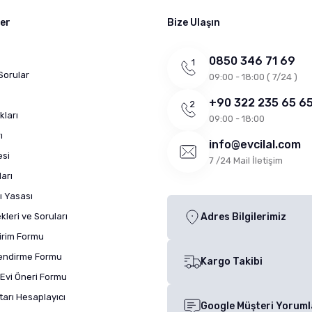
ler
Bize Ulaşın
0850 346 71 69
Sorular
09:00 - 18:00 ( 7/24 )
+90 322 235 65 6
kları
09:00 - 18:00
ı
info@evcilal.com
esi
7 /24 Mail İletişim
arı
ı Yasası
leri ve Soruları
Adres Bilgilerimiz
dirim Formu
lendirme Formu
Kargo Takibi
Evi Öneri Formu
arı Hesaplayıcı
Google Müşteri Yoruml