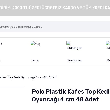
DİRİM, 2000 TL ÜZERİ ÜCRETSİZ KARGO VE TÜM KREDİ KA
k
Kuş
Sürüngen
K
Kafes Top Kedi Oyuncağı 4 cm 48 Adet
Polo Plastik Kafes Top Kedi
Oyuncağı 4 cm 48 Adet