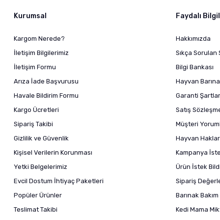
Kurumsal
Faydalı Bilgi
Kargom Nerede?
Hakkımızda
İletişim Bilgilerimiz
Sıkça Sorulan 
İletişim Formu
Bilgi Bankası
Arıza İade Başvurusu
Hayvan Barına
Havale Bildirim Formu
Garanti Şartlar
Kargo Ücretleri
Satış Sözleşm
Sipariş Takibi
Müşteri Yoruml
Gizlilik ve Güvenlik
Hayvan Haklar
Kişisel Verilerin Korunması
Kampanya İstek
Yetki Belgelerimiz
Ürün İstek Bil
Evcil Dostum İhtiyaç Paketleri
Sipariş Değer
Popüler Ürünler
Barınak Bakım 
Teslimat Takibi
Kedi Mama Mikt