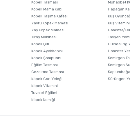
Köpek Tasması
Muhabbet K
Köpek Mama Kabı
Papağan Ka
Köpek Taşıma Kafesi
Kuş Oyunca
Yavru Köpek Maması
Kuş Vitamini
Yaş Köpek Maması
Hamster/Kem
Tıraş Makinesi
Tavşan Yem
Köpek Çiti
Guinea Pig 
Köpek Ayakkabısı
Hamster Ye
Gönder
Köpek Şampuanı
Kemirgen Ta
Eğitim Tasması
Kemirgen S
Gezdirme Tasması
Kaplumbağa
Köpek Can Yeleği
Sürüngen Y
Köpek Vitamini
Tuvalet Eğitimi
Köpek Kemiği