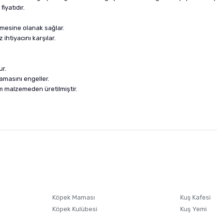
iyatıdır.
nmesine olanak sağlar.
ihtiyacını karşılar.
ur.
amasını engeller.
m malzemeden üretilmiştir.
nularda yetersiz gördüğünüz noktaları öneri formunu kullanarak tarafımıza i
sonra ürüne yorum yapın, alışveriş puanı kazanın! Sorularınız için
Ürün hakkında henüz soru sorulmamış.
iletişim
Ürünü Satın Al ve Yorumla
Soru Sor
Köpek Maması
Kuş Kafesi
Köpek Kulübesi
Kuş Yemi