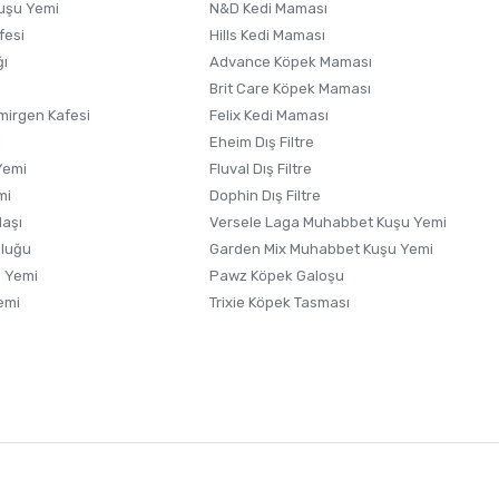
uşu Yemi
N&D Kedi Maması
fesi
Hills Kedi Maması
ğı
Advance Köpek Maması
Brit Care Köpek Maması
irgen Kafesi
Felix Kedi Maması
i
Eheim Dış Filtre
Yemi
Fluval Dış Filtre
mi
Dophin Dış Filtre
laşı
Versele Laga Muhabbet Kuşu Yemi
uluğu
Garden Mix Muhabbet Kuşu Yemi
 Yemi
Pawz Köpek Galoşu
emi
Trixie Köpek Tasması