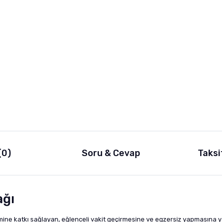
(0)
Soru & Cevap
Taksi
ağı
lişimine katkı sağlayan, eğlenceli vakit geçirmesine ve egzersiz yapmasına 