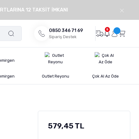
RTLARINA 12 TAKSİT İMKANI
5
0850 346 71 69
Sipariş Destek
emirgen
Outlet Reyonu
Çok Al Az Öde
579,45 TL