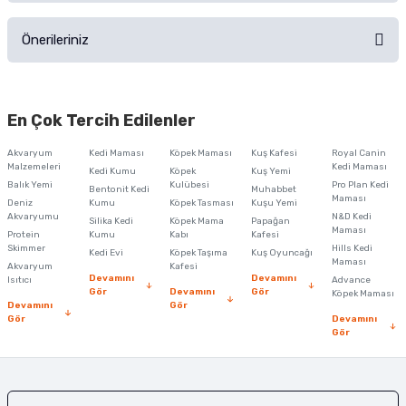
Ürünü Satın Al ve Yorumla
Önerileriniz
Soru Sor
Bu ürünün fiyat bilgisi, resim, ürün açıklamalarında ve diğer konularda
yetersiz gördüğünüz noktaları öneri formunu kullanarak tarafımıza
En Çok Tercih Edilenler
iletebilirsiniz.
Görüş ve önerileriniz için teşekkür ederiz.
Akvaryum
Kedi Maması
Köpek Maması
Kuş Kafesi
Royal Canin
Malzemeleri
Kedi Maması
Kedi Kumu
Köpek
Kuş Yemi
Ürün resmi kalitesiz, bozuk veya görüntülenemiyor.
Balık Yemi
Kulübesi
Pro Plan Kedi
Bentonit Kedi
Muhabbet
Maması
Deniz
Kumu
Köpek Tasması
Kuşu Yemi
Ürün açıklamasında eksik bilgiler bulunuyor.
Akvaryumu
N&D Kedi
Silika Kedi
Köpek Mama
Papağan
Maması
Protein
Ürün bilgilerinde hatalar bulunuyor.
Kumu
Kabı
Kafesi
Skimmer
Hills Kedi
Kedi Evi
Köpek Taşıma
Kuş Oyuncağı
Ürün fiyatı diğer sitelerden daha pahalı.
Maması
Akvaryum
Kafesi
Devamını
Devamını
Isıtıcı
Advance
Bu ürüne benzer farklı alternatifler olmalı.
Gör
Devamını
Gör
Köpek Maması
Devamını
Gör
Gör
Devamını
Gör