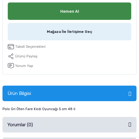
tucu
Sepeti
 Fırçası
Sump Filtre Malzemesi
Pro Plan Kedi Maması
Hemen Al
Pond Ürünleri
 Güvenlik Ürünleri
Akvaryum Ozon ve UV Ürünleri
Purina Kedi Maması
Mağaza İle İletişime Geç
manları
akım Ürünleri
Royal Canin Kedi Maması
Taksit Seçenekleri
lik ve Bakım Ürünleri
Ürünü Paylaş
uluk
Yorum Yap
 - Akvaryum Kumu
Ürün Bilgisi
 Parçaları
Polo Gri Öten Fare Kedi Oyuncağı 5 cm 48 li
e Malzemesi
Yorumlar (0)