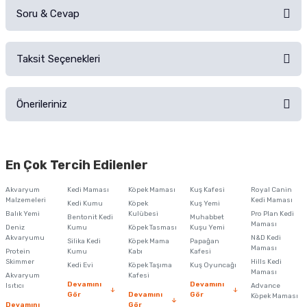
Soru & Cevap
Alışverişinizden sonra ürüne yorum yapın, alışveriş puanı kazanın!
Sorularınız için
iletişim formunu
kullanınız.
Taksit Seçenekleri
Ürün hakkında henüz soru sorulmamış.
Ürünü Satın Al ve Yorumla
Önerileriniz
Soru Sor
Bu ürünün fiyat bilgisi, resim, ürün açıklamalarında ve diğer konularda
yetersiz gördüğünüz noktaları öneri formunu kullanarak tarafımıza
En Çok Tercih Edilenler
iletebilirsiniz.
Görüş ve önerileriniz için teşekkür ederiz.
Akvaryum
Kedi Maması
Köpek Maması
Kuş Kafesi
Royal Canin
Malzemeleri
Kedi Maması
Kedi Kumu
Köpek
Kuş Yemi
Ürün resmi kalitesiz, bozuk veya görüntülenemiyor.
Balık Yemi
Kulübesi
Pro Plan Kedi
Bentonit Kedi
Muhabbet
Maması
Deniz
Kumu
Köpek Tasması
Kuşu Yemi
Ürün açıklamasında eksik bilgiler bulunuyor.
Akvaryumu
N&D Kedi
Silika Kedi
Köpek Mama
Papağan
Maması
Protein
Ürün bilgilerinde hatalar bulunuyor.
Kumu
Kabı
Kafesi
Skimmer
Hills Kedi
Kedi Evi
Köpek Taşıma
Kuş Oyuncağı
Ürün fiyatı diğer sitelerden daha pahalı.
Maması
Akvaryum
Kafesi
Devamını
Devamını
Isıtıcı
Advance
Bu ürüne benzer farklı alternatifler olmalı.
Gör
Devamını
Gör
Köpek Maması
Devamını
Gör