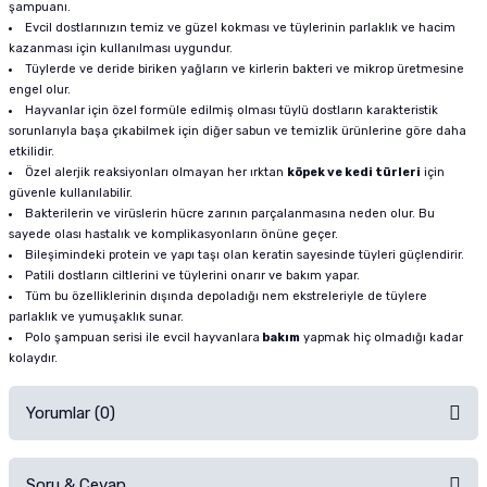
şampuanı.
Evcil dostlarınızın temiz ve güzel kokması ve tüylerinin parlaklık ve hacim
kazanması için kullanılması uygundur.
Tüylerde ve deride biriken yağların ve kirlerin bakteri ve mikrop üretmesine
engel olur.
Hayvanlar için özel formüle edilmiş olması tüylü dostların karakteristik
sorunlarıyla başa çıkabilmek için diğer sabun ve temizlik ürünlerine göre daha
etkilidir.
Özel alerjik reaksiyonları olmayan her ırktan
köpek ve kedi türleri
için
güvenle kullanılabilir.
Bakterilerin ve virüslerin hücre zarının parçalanmasına neden olur. Bu
sayede olası hastalık ve komplikasyonların önüne geçer.
Bileşimindeki protein ve yapı taşı olan keratin sayesinde tüyleri güçlendirir.
Patili dostların ciltlerini ve tüylerini onarır ve bakım yapar.
Tüm bu özelliklerinin dışında depoladığı nem ekstreleriyle de tüylere
parlaklık ve yumuşaklık sunar.
Polo şampuan serisi ile evcil hayvanlara
bakım
yapmak hiç olmadığı kadar
kolaydır.
Yorumlar (0)
Soru & Cevap