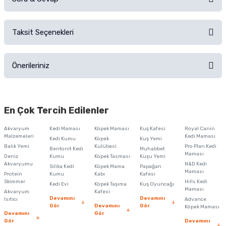
Alışverişinizden sonra ürüne yorum yapın, alışveriş puanı kazanın!
Sorularınız için
iletişim formunu
kullanınız.
Taksit Seçenekleri
Ürün hakkında henüz soru sorulmamış.
Ürünü Satın Al ve Yorumla
Önerileriniz
Soru Sor
Bu ürünün fiyat bilgisi, resim, ürün açıklamalarında ve diğer konularda
yetersiz gördüğünüz noktaları öneri formunu kullanarak tarafımıza
En Çok Tercih Edilenler
iletebilirsiniz.
Görüş ve önerileriniz için teşekkür ederiz.
Akvaryum
Kedi Maması
Köpek Maması
Kuş Kafesi
Royal Canin
Malzemeleri
Kedi Maması
Kedi Kumu
Köpek
Kuş Yemi
Ürün resmi kalitesiz, bozuk veya görüntülenemiyor.
Balık Yemi
Kulübesi
Pro Plan Kedi
Bentonit Kedi
Muhabbet
Maması
Deniz
Kumu
Köpek Tasması
Kuşu Yemi
Ürün açıklamasında eksik bilgiler bulunuyor.
Akvaryumu
N&D Kedi
Silika Kedi
Köpek Mama
Papağan
Maması
Protein
Ürün bilgilerinde hatalar bulunuyor.
Kumu
Kabı
Kafesi
Skimmer
Hills Kedi
Kedi Evi
Köpek Taşıma
Kuş Oyuncağı
Ürün fiyatı diğer sitelerden daha pahalı.
Maması
Akvaryum
Kafesi
Devamını
Devamını
Isıtıcı
Advance
Bu ürüne benzer farklı alternatifler olmalı.
Gör
Devamını
Gör
Köpek Maması
Devamını
Gör
Gör
Devamını