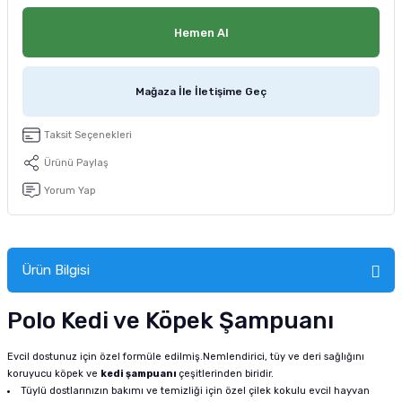
tucu
Sepeti
 Fırçası
Sump Filtre Malzemesi
Pro Plan Kedi Maması
Hemen Al
Pond Ürünleri
 Güvenlik Ürünleri
Akvaryum Ozon ve UV Ürünleri
Purina Kedi Maması
Mağaza İle İletişime Geç
manları
akım Ürünleri
Royal Canin Kedi Maması
Taksit Seçenekleri
lik ve Bakım Ürünleri
Ürünü Paylaş
uluk
Yorum Yap
 - Akvaryum Kumu
Ürün Bilgisi
 Parçaları
Polo Kedi ve Köpek Şampuanı
e Malzemesi
Evcil dostunuz için özel formüle edilmiş.Nemlendirici, tüy ve deri sağlığını
koruyucu köpek ve
kedi şampuanı
çeşitlerinden biridir.
Tüylü dostlarınızın bakımı ve temizliği için özel çilek kokulu evcil hayvan