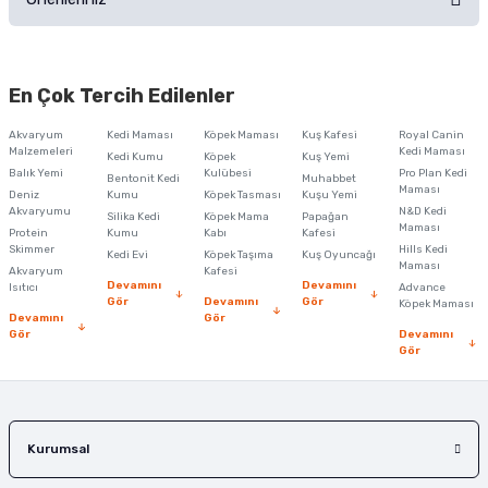
Soru Sor
Bu ürünün fiyat bilgisi, resim, ürün açıklamalarında ve diğer konularda
yetersiz gördüğünüz noktaları öneri formunu kullanarak tarafımıza
En Çok Tercih Edilenler
iletebilirsiniz.
Görüş ve önerileriniz için teşekkür ederiz.
Akvaryum
Kedi Maması
Köpek Maması
Kuş Kafesi
Royal Canin
Malzemeleri
Kedi Maması
Kedi Kumu
Köpek
Kuş Yemi
Ürün resmi kalitesiz, bozuk veya görüntülenemiyor.
Balık Yemi
Kulübesi
Pro Plan Kedi
Bentonit Kedi
Muhabbet
Maması
Deniz
Kumu
Köpek Tasması
Kuşu Yemi
Ürün açıklamasında eksik bilgiler bulunuyor.
Akvaryumu
N&D Kedi
Silika Kedi
Köpek Mama
Papağan
Maması
Protein
Ürün bilgilerinde hatalar bulunuyor.
Kumu
Kabı
Kafesi
Skimmer
Hills Kedi
Kedi Evi
Köpek Taşıma
Kuş Oyuncağı
Ürün fiyatı diğer sitelerden daha pahalı.
Maması
Akvaryum
Kafesi
Devamını
Devamını
Isıtıcı
Advance
Bu ürüne benzer farklı alternatifler olmalı.
Gör
Devamını
Gör
Köpek Maması
Devamını
Gör
Gör
Devamını
Gör
Gönder
Kurumsal