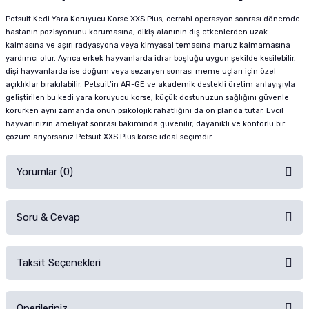
Petsuit Kedi Yara Koruyucu Korse XXS Plus, cerrahi operasyon sonrası dönemde
hastanın pozisyonunu korumasına, dikiş alanının dış etkenlerden uzak
kalmasına ve aşırı radyasyona veya kimyasal temasına maruz kalmamasına
yardımcı olur. Ayrıca erkek hayvanlarda idrar boşluğu uygun şekilde kesilebilir,
dişi hayvanlarda ise doğum veya sezaryen sonrası meme uçları için özel
açıklıklar bırakılabilir. Petsuit’in AR-GE ve akademik destekli üretim anlayışıyla
geliştirilen bu kedi yara koruyucu korse, küçük dostunuzun sağlığını güvenle
korurken aynı zamanda onun psikolojik rahatlığını da ön planda tutar. Evcil
hayvanınızın ameliyat sonrası bakımında güvenilir, dayanıklı ve konforlu bir
çözüm arıyorsanız Petsuit XXS Plus korse ideal seçimdir.
Yorumlar (0)
Soru & Cevap
Alışverişinizden sonra ürüne yorum yapın, alışveriş puanı kazanın!
Sorularınız için
iletişim formunu
kullanınız.
Taksit Seçenekleri
Ürün hakkında henüz soru sorulmamış.
Ürünü Satın Al ve Yorumla
Önerileriniz