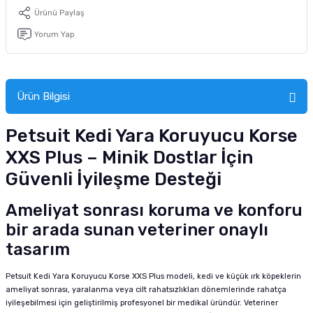
tucu
Sepeti
 Fırçası
Sump Filtre Malzemesi
Pro Plan Kedi Maması
Ürünü Paylaş
Yorum Yap
Pond Ürünleri
 Güvenlik Ürünleri
Akvaryum Ozon ve UV Ürünleri
Purina Kedi Maması
manları
akım Ürünleri
Royal Canin Kedi Maması
Ürün Bilgisi
lik ve Bakım Ürünleri
Petsuit Kedi Yara Koruyucu Korse
uluk
XXS Plus – Minik Dostlar İçin
Güvenli İyileşme Desteği
 - Akvaryum Kumu
Ameliyat sonrası koruma ve konforu
 Parçaları
bir arada sunan veteriner onaylı
tasarım
e Malzemesi
Petsuit Kedi Yara Koruyucu Korse XXS Plus modeli, kedi ve küçük ırk köpeklerin
ameliyat sonrası, yaralanma veya cilt rahatsızlıkları dönemlerinde rahatça
iyileşebilmesi için geliştirilmiş profesyonel bir medikal üründür. Veteriner