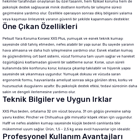
hekimler tarafından onaylanan bu özel tasarım, hem fiziksel koruma hem de
psikolojik destek sağlayarak minik dostların konforlu bir iyileşme süreci
geçirmesine yardımcı olur. Özellikle operasyon sonrası dikiş bölgesini yalama
veya kaşımayı önleyerek yaranın güvenli bir şekilde kapanmasını destekler.
Öne Çıkan Özellikleri
Petsuit Yara Koruma Korsesi XXS Plus, yumuşak ve esnek teknik kumaşı
sayesinde cildi tahriş etmeden, nefes alabilir bir yapı sunar. Bu sayede yaranın
hava almasına ve daha hızlı iyileşmesine yardımcı olur. Esnek elastan kumaş
ile güçlendirilmiş cırt bant sistemi, vücut formuna tam uyum sağlar ve hareket
özgürlüğünü kısıtlamadan güvenli bir sabitleme sunar. Korse, uzun süreli
kullanımda bile konforunu korur, kolayca çıkarılıp takılabilir ve hijyenik yapısı
sayesinde sık yıkanmaya uygundur. Yumuşak dokusu ve vücuda saran
ergonomik formu, hayvanlarda ameliyat sonrası sıkça görülen stres, korku ve
huzursuzluk duygularını azaltır. Bu psikolojik destek etkisi, tedavi sürecinin daha
sakin ve dengeli ilerlemesine yardımcı olur.
Teknik Bilgiler ve Uygun Irklar
XXS Plus beden, ortalama 32 cm vücut boyuna, 31 cm göğüs çevresine sahip
yavru kediler, Pincher ve Chihuahua gibi minyatür köpek ırkları için uygundur.
Hafif ve nefes alabilen kumaşı sayesinde küçük bedenli canlılarda bile
mükemmel uyum sağlar. Ürün, 1,5 – 2,5 kg arası evcil hayvanlar için idealdir.
Profesyonel Kullanım Avantajları