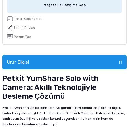
tucu
Sepeti
 Fırçası
Sump Filtre Malzemesi
Pro Plan Kedi Maması
Mağaza İle İletişime Geç
Pond Ürünleri
 Güvenlik Ürünleri
Akvaryum Ozon ve UV Ürünleri
Purina Kedi Maması
Taksit Seçenekleri
Ürünü Paylaş
manları
akım Ürünleri
Royal Canin Kedi Maması
Yorum Yap
lik ve Bakım Ürünleri
uluk
Ürün Bilgisi
 - Akvaryum Kumu
Petkit YumShare Solo with
Camera: Akıllı Teknolojiyle
 Parçaları
Besleme Çözümü
e Malzemesi
Evcil hayvanlarınızın beslenmesini ve günlük aktivitelerini takip etmek hiç bu
kadar kolay olmamıştı! Petkit YumShare Solo with Camera, AI destekli kamera,
canlı yayın özelliği ve uzaktan kontrol seçenekleri ile hem sizin hem de
dostlarınızın hayatını kolaylaştırıyor.