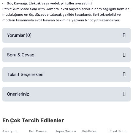
Güç Kaynağı: Elektrik veya yedek pil (piller ayrı satılır)
Petkit YumShare Solo with Camera, evcil hayvanlarınızın hem sağlığını hem de
mutluluğunu en üst düzeyde tutacak şekilde tasarlandı. İleri teknolojisi ve
modern tasarımıyla evcil hayvan bakımına yepyeni bir boyut kazandırıyor.
Yorumlar (0)
Soru & Cevap
Alışverişinizden sonra ürüne yorum yapın, alışveriş puanı kazanın!
Sorularınız için
iletişim formunu
kullanınız.
Taksit Seçenekleri
Ürün hakkında henüz soru sorulmamış.
Ürünü Satın Al ve Yorumla
Önerileriniz
Soru Sor
Bu ürünün fiyat bilgisi, resim, ürün açıklamalarında ve diğer konularda
yetersiz gördüğünüz noktaları öneri formunu kullanarak tarafımıza
En Çok Tercih Edilenler
iletebilirsiniz.
Görüş ve önerileriniz için teşekkür ederiz.
Akvaryum
Kedi Maması
Köpek Maması
Kuş Kafesi
Royal Canin