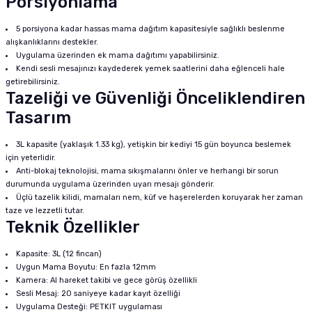
Porsiyonlama
5 porsiyona kadar hassas mama dağıtım kapasitesiyle sağlıklı beslenme
alışkanlıklarını destekler.
Uygulama üzerinden ek mama dağıtımı yapabilirsiniz.
Kendi sesli mesajınızı kaydederek yemek saatlerini daha eğlenceli hale
getirebilirsiniz.
Tazeliği ve Güvenliği Önceliklendiren
Tasarım
3L kapasite (yaklaşık 1.33 kg), yetişkin bir kediyi 15 gün boyunca beslemek
için yeterlidir.
Anti-blokaj teknolojisi, mama sıkışmalarını önler ve herhangi bir sorun
durumunda uygulama üzerinden uyarı mesajı gönderir.
Üçlü tazelik kilidi, mamaları nem, küf ve haşerelerden koruyarak her zaman
taze ve lezzetli tutar.
Teknik Özellikler
Kapasite: 3L (12 fincan)
Uygun Mama Boyutu: En fazla 12mm
Kamera: AI hareket takibi ve gece görüş özellikli
Sesli Mesaj: 20 saniyeye kadar kayıt özelliği
Uygulama Desteği: PETKIT uygulaması