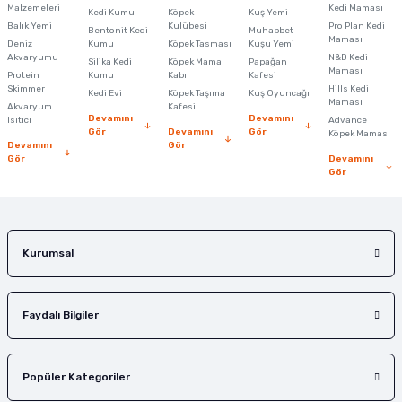
Malzemeleri
Kedi Maması
Kedi Kumu
Köpek
Kuş Yemi
Ürün resmi kalitesiz, bozuk veya görüntülenemiyor.
Balık Yemi
Kulübesi
Pro Plan Kedi
Bentonit Kedi
Muhabbet
Maması
Deniz
Kumu
Köpek Tasması
Kuşu Yemi
Ürün açıklamasında eksik bilgiler bulunuyor.
Akvaryumu
N&D Kedi
Silika Kedi
Köpek Mama
Papağan
Maması
Protein
Ürün bilgilerinde hatalar bulunuyor.
Kumu
Kabı
Kafesi
Skimmer
Hills Kedi
Kedi Evi
Köpek Taşıma
Kuş Oyuncağı
Ürün fiyatı diğer sitelerden daha pahalı.
Maması
Akvaryum
Kafesi
Devamını
Devamını
Isıtıcı
Advance
Bu ürüne benzer farklı alternatifler olmalı.
Gör
Devamını
Gör
Köpek Maması
Devamını
Gör
Gör
Devamını
Gör
Gönder
Kurumsal
Faydalı Bilgiler
Popüler Kategoriler