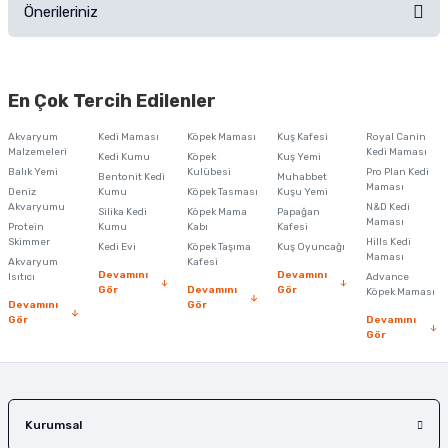
Önerileriniz
Soru Sor
Bu ürünün fiyat bilgisi, resim, ürün açıklamalarında ve diğer konularda
yetersiz gördüğünüz noktaları öneri formunu kullanarak tarafımıza
En Çok Tercih Edilenler
iletebilirsiniz.
Görüş ve önerileriniz için teşekkür ederiz.
Akvaryum
Kedi Maması
Köpek Maması
Kuş Kafesi
Royal Canin
Malzemeleri
Kedi Maması
Kedi Kumu
Köpek
Kuş Yemi
Ürün resmi kalitesiz, bozuk veya görüntülenemiyor.
Balık Yemi
Kulübesi
Pro Plan Kedi
Bentonit Kedi
Muhabbet
Maması
Deniz
Kumu
Köpek Tasması
Kuşu Yemi
Ürün açıklamasında eksik bilgiler bulunuyor.
Akvaryumu
N&D Kedi
Silika Kedi
Köpek Mama
Papağan
Maması
Protein
Ürün bilgilerinde hatalar bulunuyor.
Kumu
Kabı
Kafesi
Skimmer
Hills Kedi
Kedi Evi
Köpek Taşıma
Kuş Oyuncağı
Ürün fiyatı diğer sitelerden daha pahalı.
Maması
Akvaryum
Kafesi
Devamını
Devamını
Isıtıcı
Advance
Bu ürüne benzer farklı alternatifler olmalı.
Gör
Devamını
Gör
Köpek Maması
Devamını
Gör
Gör
Devamını
Gör
Gönder
Kurumsal