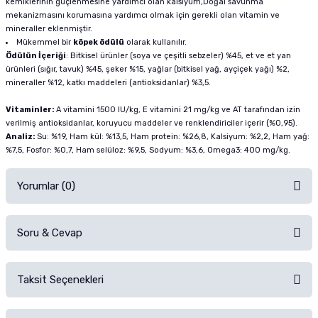
kemiklerinin güçlenmesine yardımcı olan kalsiyum,Doğal savunma
mekanizmasını korumasına yardımcı olmak için gerekli olan vitamin ve
mineraller eklenmiştir.
Mükemmel bir
köpek ödülü
olarak kullanılır.
Ödülün İçeriği
: Bitkisel ürünler (soya ve çeşitli sebzeler) %45, et ve et yan
ürünleri (sığır, tavuk) %45, şeker %15, yağlar (bitkisel yağ, ayçiçek yağı) %2,
mineraller %12, katkı maddeleri (antioksidanlar) %3,5.
Vitaminler:
A vitamini 1500 IU/kg, E vitamini 21 mg/kg ve AT tarafından izin
verilmiş antioksidanlar, koruyucu maddeler ve renklendiriciler içerir (%0,95).
Analiz:
Su: %19, Ham kül: %13,5, Ham protein: %26,8, Kalsiyum: %2,2, Ham yağ:
%7,5, Fosfor: %0,7, Ham selüloz: %9,5, Sodyum: %3,6, Omega3: 400 mg/kg.
Yorumlar (0)
Soru & Cevap
Alışverişinizden sonra ürüne yorum yapın, alışveriş puanı kazanın!
Sorularınız için
iletişim formunu
kullanınız.
Taksit Seçenekleri
Ürün hakkında henüz soru sorulmamış.
Ürünü Satın Al ve Yorumla