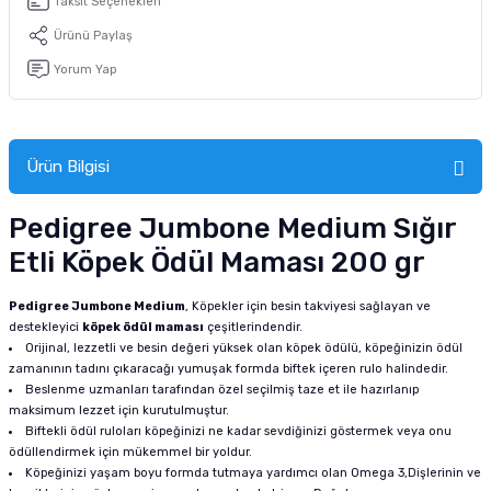
Taksit Seçenekleri
tucu
Sepeti
 Fırçası
Sump Filtre Malzemesi
Pro Plan Kedi Maması
Ürünü Paylaş
Yorum Yap
Pond Ürünleri
 Güvenlik Ürünleri
Akvaryum Ozon ve UV Ürünleri
Purina Kedi Maması
manları
akım Ürünleri
Royal Canin Kedi Maması
Ürün Bilgisi
lik ve Bakım Ürünleri
Pedigree Jumbone Medium Sığır
uluk
Etli Köpek Ödül Maması 200 gr
 - Akvaryum Kumu
Pedigree Jumbone Medium
, Köpekler için besin takviyesi sağlayan ve
destekleyici
köpek ödül maması
çeşitlerindendir.
 Parçaları
Orijinal, lezzetli ve besin değeri yüksek olan köpek ödülü, köpeğinizin ödül
zamanının tadını çıkaracağı yumuşak formda biftek içeren rulo halindedir.
Beslenme uzmanları tarafından özel seçilmiş taze et ile hazırlanıp
e Malzemesi
maksimum lezzet için kurutulmuştur.
Biftekli ödül ruloları köpeğinizi ne kadar sevdiğinizi göstermek veya onu
ödüllendirmek için mükemmel bir yoldur.
Köpeğinizi yaşam boyu formda tutmaya yardımcı olan Omega 3,Dişlerinin ve